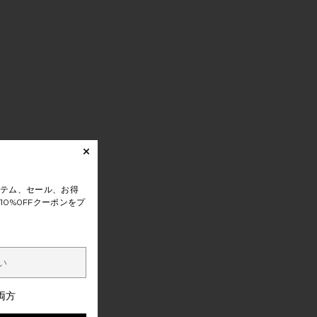
テム、セール、お得
0%0FFクーポンをプ
両方