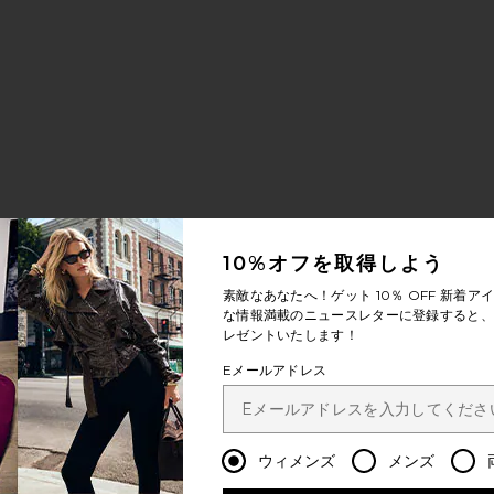
10%オフを取得しよう
素敵なあなたへ！ゲット
10％ OFF
新着アイ
な情報満載のニュースレターに登録すると、1
レゼントいたします！
Eメールアドレス
ウィメンズ
メンズ