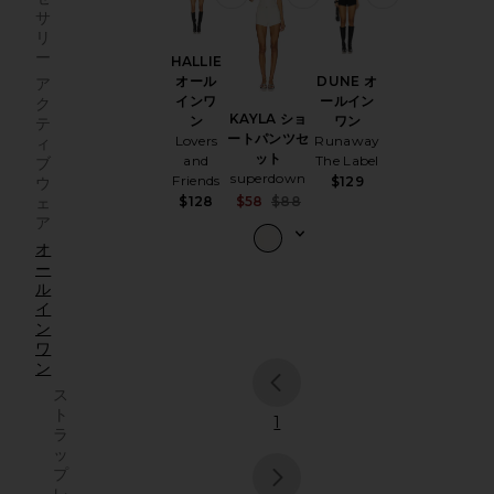
サ
リ
ー
HALLIE
DUNE オ
オール
ア
ールイン
インワ
ク
KAYLA ショ
ワン
ン
テ
ートパンツセ
Runaway
Lovers
ィ
ット
The Label
and
ブ
superdown
Friends
$129
ウ
Sale price:
$128
ェ
$58
$88
Previous price:
ア
オ
ー
ル
イ
ン
ワ
ン
ス
ト
previous page
1
ラ
ッ
プ