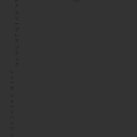
レ
next page
ス
ス
リ
ー
ブ
レ
ス
ブ
ラ
ッ
ク
シ
ュ
ー
ズ
シ
ョ
ー
ト
パ
ン
ツ
ジ