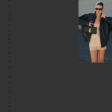
ム
ト
ッ
プ
ス
ド
レ
ス
&
ワ
ン
ピ
ー
ス
バ
ッ
グ
パ
ン
ツ
ビ
ュ
ー
テ