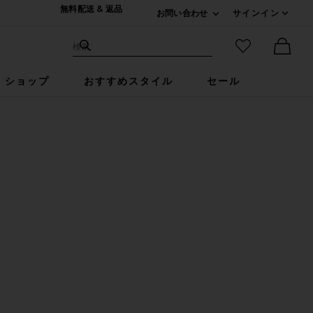
無料配送 & 返品
お問い合わせ
サインイン
Expand For ご連絡
サイト検索
お気に入りア
検索
Ther
ショップ
おすすめスタイル
セール