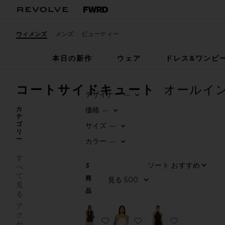
ウィメンズ
メンズ
ビューティー
本日の新作
ウェア
ドレス&ワンピ
コートサイドキュート
オールイ
デザイナー
—
0
FILTER
SELECTED
カ
価格
—
テ
0
FILTER
SELECTED
ゴ
サイズ
—
リ
0
FILTER
SELECTED
ー
カラー
—
0
FILTER
SELECTED
す
ソート
3
べ
て
商
見る
見
品
る
ア
ク
お気に入りHALLIE オールインワ
お気に入りKAYLA シ
お気に入りD
セ