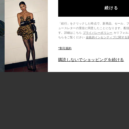
続ける
「続行」をクリックした時点で、新商品、セール、
ュースレターの受信に同意したことになります。配
す。詳細はこちら
プライバシーポリシー
カリフォルニア州の消費者の方は、こ
ちらをご覧ください
金銭的インセンティブに関する
*割引規約
購読しないでショッピングを続ける