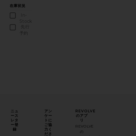
在庫状況
In-
Stock
商品
先行
予約
商品
ニュ
アン
REVOLVE
ース
ケー
のアプ
レタ
トに
リ
ー登
ご協
REVOLVE
録
力く
の
ださ