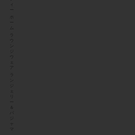
ィ
ー
ホ
ー
ム
ラ
ウ
ン
ジ
ウ
ェ
ア
ラ
ン
ジ
ェ
リ
ー
＆
パ
ジ
ャ
マ