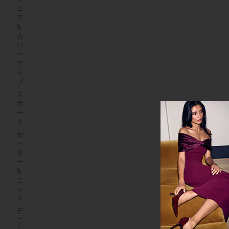
ェ
ア
&
カ
バ
ー
ア
ッ
プ
ス
カ
ー
ト
セ
ー
タ
ー
&
ニ
ッ
ト
デ
ニ