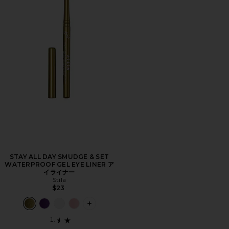
STAY ALL DAY SMUDGE & SET
WATERPROOF GEL EYE LINER ア
イライナー
Stila
$23
PLUS ICON TO SEE MORE OPTIONS 