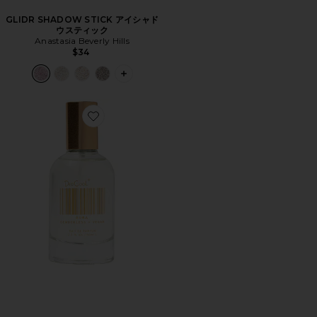
GLIDR SHADOW STICK アイシャド
ウスティック
Anastasia Beverly Hills
$34
PLUS ICON TO SEE MORE OPTIONS
Favorite AURA オーラ