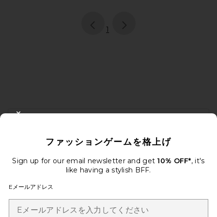
page
of 1, currently selected
1
FOOTER
CLOSE MODAL
10%オフを取得しよう
ファッションゲームを格上げ
メールを送信することにより、当社のニュースレターに登録。いつで
も配信停止できます。
プライバシーポリシー
Sign up for our email newsletter and get
10% OFF*
, it's
Email Address
like having a stylish BFF.
Eメールアドレス
Sign Up