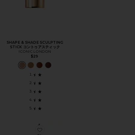
SHAPE & SHADE SCULPTING
STICK コントゥアスティック
ICONIC LONDON
$29
Favorite STAY ALL DAY SMUDGE & SET WATERPR