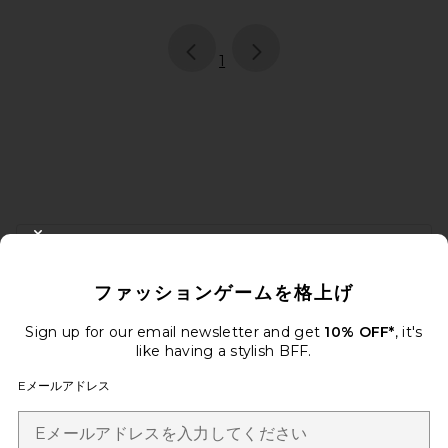
page
of 1, currently selected
1
FOOTER
CLOSE MODAL
10%オフを取得しよう
ファッションゲームを格上げ
メールを送信することにより、当社のニュースレターに登録。いつで
も配信停止できます。
プライバシーポリシー
Sign up for our email newsletter and get
10% OFF*
, it's
Email Address
like having a stylish BFF.
Eメールアドレス
Sign Up