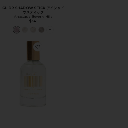
GLIDR SHADOW STICK アイシャド
ウスティック
Anastasia Beverly Hills
$34
PLUS ICON TO SEE MORE OPTIONS
Favorite AURA オーラ