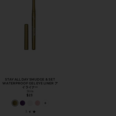
STAY ALL DAY SMUDGE & SET
WATERPROOF GEL EYE LINER ア
イライナー
Stila
$23
PLUS ICON TO SEE MORE OPTIONS 