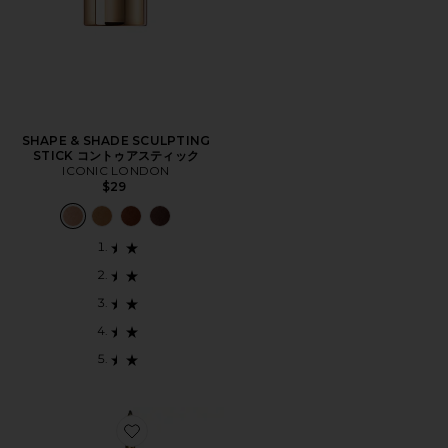
SHAPE & SHADE SCULPTING
STICK コントゥアスティック
ICONIC LONDON
$29
Favorite STAY ALL DAY SMUDGE & SET WATERPR