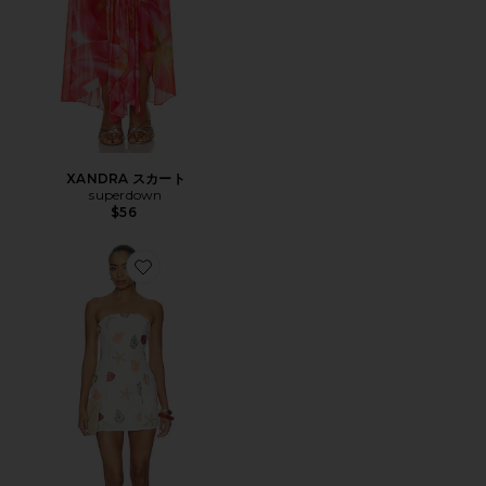
XANDRA スカート
superdown
$56
Favorite ALLEGRA ドレス