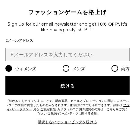
ELISA サンダル
ファッションゲームを格上げ
RAYE
$148
Sign up for our email newsletter and get
10% OFF*
, it's
like having a stylish BFF.
Favorite ELARANNA ドレス
Eメールアドレス
ウィメンズ
メンズ
両方
続ける
「続ける」をクリックすることで、新着商品、セールとプロモーションに関するニュース
レターの受信に同意したものとみなされます。配信はいつでも停止できます。詳細は
プラ
イバシーポリシー
. 見る
ご利用制限
. カリフォルニア州の消費者の方は、こちらをご覧く
ださい
金銭的インセンティブに関する通知
.
購読しないでショッピングを続ける
ELARANNA ドレス