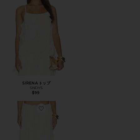
SIRENA トップ
SNDYS
$99
Favorite SEREIA MAXI スカート