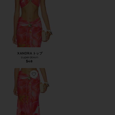
XANDRA トップ
superdown
$48
Favorite XANDRA スカート