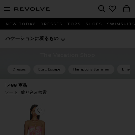
menu - shows more content
Revolve, Apparel & Fashion
Search
NEW TODAY
DRESSES
TOPS
SHOES
SWIMSUIT
バケーションに着るもの
The Vacation Shop
Dresses
Euro Escape
Hamptons Summer
Linen 
1,488
商品
ソート
絞り込み検索
Favorite CARLA ドレス