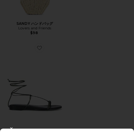
SANDY ハンドバッグ
Lovers and Friends
$98
Favorite ELISA サンダル
CLOSE MODAL