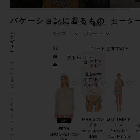
バケーションに着るもの
セータ
デザイナー
価格
—
—
0
0
FI
SE
FI
SE
カ
サイズ
カラー
—
—
テ
0
0
FI
SE
FI
SE
ゴ
リ
ソ
30
ー
商
見
今トレ
す
品
ンド！
べ
て
過去48時
見
間で14回販
お気に入りMAR
お
お
る
売されまし
た
ア
ク
セ
サ
リ
MARIS ポン
DAY TRIP ド
新作
ー
チョ
レス
K
オ
FERN
superdown
Show Me
s
ー
CROCHET ポン
Your Mumu
$58
チョ