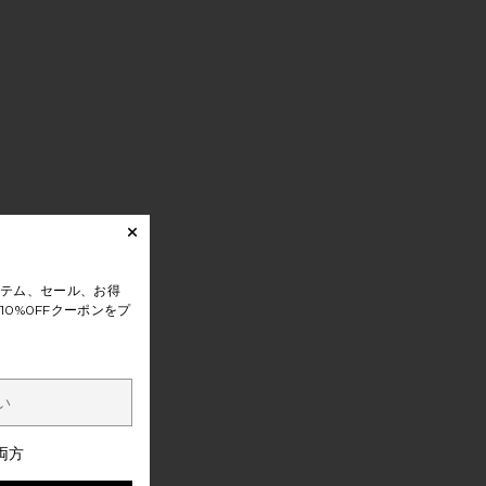
テム、セール、お得
0%0FFクーポンをプ
両方