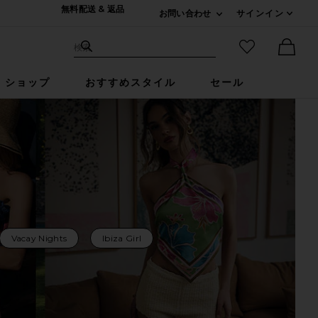
無料配送 & 返品
お問い合わせ
サインイン
Expand For ご連絡
サイト検索
お気に入りア
検索
Ther
ショップ
おすすめスタイル
セール
Vacay Nights
Ibiza Girl