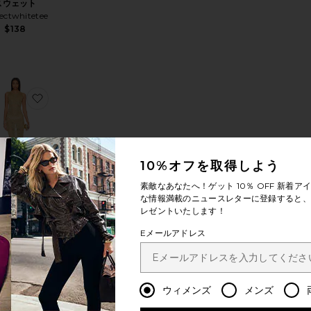
スウェット
ectwhitetee
$138
IEL ミディ丈ドレス
気に入りELENA ドレス
お気に入りSEVYN ミディ丈ドレス
10%オフを取得しよう
素敵なあなたへ！ゲット
10％ OFF
新着アイ
VYN ミディ
な情報満載のニュースレターに登録すると、1
丈ドレス
レゼントいたします！
ORE TO
COME
Eメールアドレス
$76
今トレン
ウィメンズ
メンズ
ド！
YN スウェットシャツ
気に入りALBELLA ドレス
お気に入りAURA ポンチョ