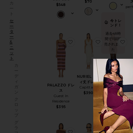
$70
カ
$548
perf
ー
ト
セ
今トレ
ンド！
ー
タ
過去48時
ー
間で11回販
お気に入りPALAZZO ドレス
お気に入りNUR
お
&
売されまし
ニ
た
ッ
ト
カ
ー
デ
NURIEL ミデ
ELENA ドレ
ィ
ィ丈ドレス
ス
SE
PALAZZO ドレ
ガ
Capittana
superdown
ス
ン
M
$390
$88
Guest In
ク
Residence
ロ
$395
ッ
今トレ
プ
ンド！
グ
過去48時
ラ
間で8回販
お気に入りMAYA ミニドレス
お気に入りDEV
お