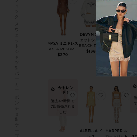
フ
売されまし
ィ
た
で
ッ
ク
ス
ウ
DEVYN スウ
ALBELLA ド
ェ
ェットシャツ
レス
ッ
AU
MAYA ミニドレス
BEACH RIOT
MORE TO
ト
ASTA RESORT
COME
シ
$138
$270
ャ
$62
ツ
&
パ
ー
カ
今トレン
ー
ド！
お気に入りDYLAN ドレス
お気に入りALBE
お
ポ
過去48時間で
ン
で
7回販売されま
チ
した
ョ
&
ケ
ー
ALBELLA ド
HARPER ス
プ
レス
カートセット
J