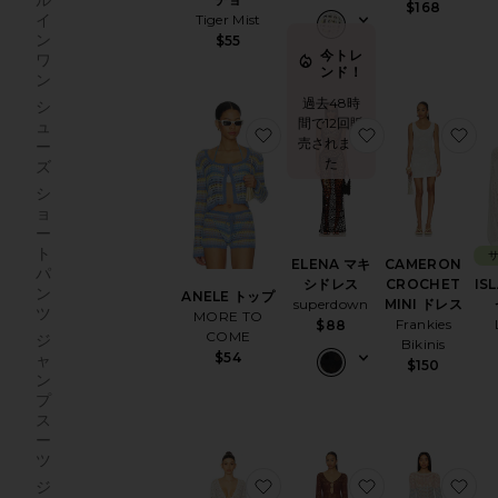
ル
$168
イ
Tiger Mist
ン
$55
今トレ
ワ
ンド！
ン
過去48時
シ
間で12回販
ュ
お気に入りANELE トップ
お気に入りELE
お
売されまし
ー
た
ズ
シ
ョ
ー
ト
ELENA マキ
CAMERON
パ
シドレス
CROCHET
IS
ン
ANELE トップ
superdown
MINI ドレス
ツ
MORE TO
Frankies
$88
COME
ジ
Bikinis
$54
ャ
$150
ン
プ
ス
ー
ツ
お気に入りSIENNA ドレス
お気に入りSHA
お
ジ