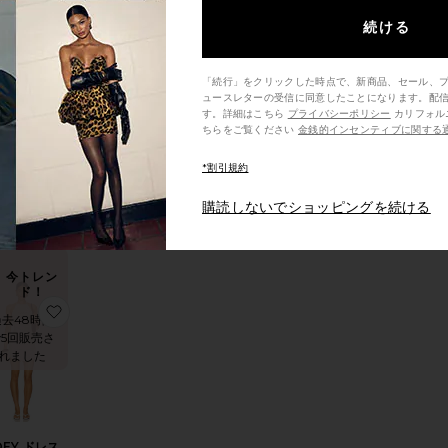
過去48時間
9回販売さ
続ける
れました
「続行」をクリックした時点で、新商品、セール、
ュースレターの受信に同意したことになります。配
す。詳細はこちら
プライバシーポリシー
カリフォルニア州の消費者の方は、こ
ちらをご覧ください
金銭的インセンティブに関する
RA ポンチョ
LIONESS
$75
*割引規約
購読しないでショッピングを続ける
今トレン
ド！
LLA ドレス
気に入りHARPER スカートセット
お気に入りJOEY ドレス
過去48時間
5回販売さ
れました
OEY ドレス