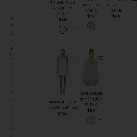
DYLAN ドレス
MORE TO
MORE TO
L
デ
MORE TO
COME
COME
ニ
COME
$72
$88
ム
$88
ト
ッ
プ
ス
ド
レ
お気に入りMADIYA ドレス
お気に入りCAR
ス
&
ワ
ン
ピ
ー
ス
CARDIGAN
カーディガン
バ
MADIYA ドレス
SNDYS
ッ
LoveShackFancy
$89
グ
$425
パ
ン
ツ
ビ