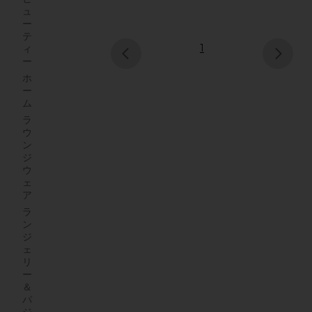
ュ
ー
テ
1
ィ
ー
pr
ne
ホ
ー
ム
ラ
ウ
ン
ジ
ウ
ェ
ア
ラ
ン
ジ
ェ
リ
ー
＆
パ