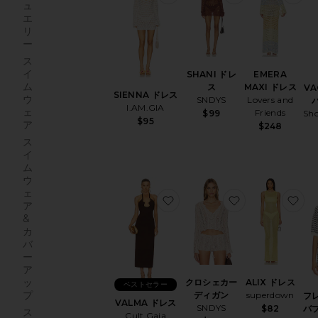
ュ
エ
リ
ー
ス
イ
SHANI ドレ
EMERA
ム
ス
MAXI ドレス
VA
SIENNA ドレス
ウ
SNDYS
Lovers and
I.AM.GIA
ェ
Friends
Sh
$99
$95
ア
$248
ス
イ
ム
ウ
ェ
お気に入りVALMA ドレス
お気に入りクロ
お
ア
&
カ
バ
ー
ア
ッ
クロシェカー
ALIX ドレス
ベストセラー
プ
ディガン
superdown
フ
VALMA ドレス
SNDYS
バ
$82
ス
Cult Gaia