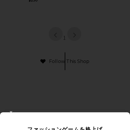
$250
page
of 1, currently selected
1
Follow This Shop
FOOTER
CLOSE MODAL
10%オフを取得しよう
ファッションゲームを格上げ
メールを送信することにより、当社のニュースレターに登録。いつで