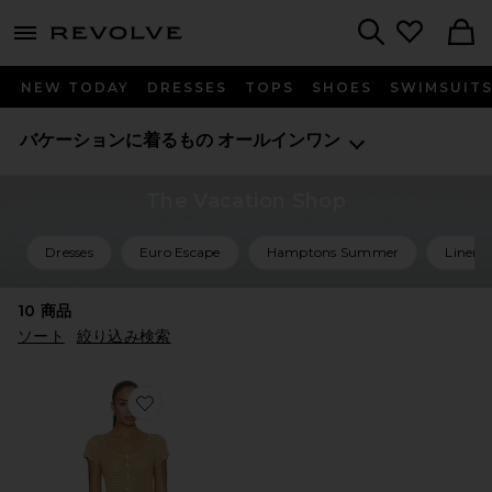
menu - shows more content
Revolve, Apparel & Fashion
Search
NEW TODAY
DRESSES
TOPS
SHOES
SWIMSUIT
バケーションに着るもの
オールインワン
The Vacation Shop
Dresses
Euro Escape
Hamptons Summer
Linen 
10
商品
ソート
絞り込み検索
Favorite MICHELLE オールインワン