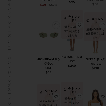
ル
$75
イ
$68
Sale price:
$391
$528
ン
Previous price:
ワ
ン
今トレン
今トレン
ド！
シ
ド！
お気に入りHIGHBEAM サン
お気に入りKOM
ュ
過去48時間
過去48時間で
ー
で7回販売さ
11回販売されま
ズ
れました
した
シ
ョ
ー
ト
KOMAL ドレス
パ
SINTA ドレス
HIGHBEAM サン
NBD
ン
Tularosa
グラス
$240
ツ
AIRE
$190
ジ
$49
ャ
ン
プ
今トレン
ス
今トレン
ド！
ー
ド！
お気に入りCROCHET MINI 
お気に入りSEA
ツ
過去48時間
過去48時間で
で8回販売さ
ジ
9回販売されま