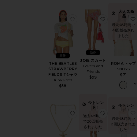
大人気商
品！
お気に入りTHE BEATLES ST
お気に入りJOI
過去48時間で
41回販売され
ました
新作
新作
JOIE スカート
ROMA トップ
THE BEATLES
Lovers and
SNDYS
STRAWBERRY
Friends
FIELDS Tシャツ
$71
$99
Junk Food
$58
今トレン
今トレン
ド！
ド！
お気に入りSTARFISH PEND
お気に入りALE
過去48時間
過去48時間で
で20回販売
8回販売されま
されました
した