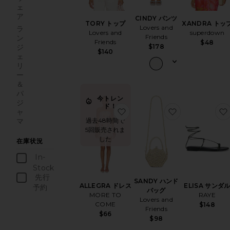
ェ
ア
CINDY パンツ
XANDRA トッ
TORY トップ
Lovers and
ラ
superdown
Lovers and
Friends
ン
Friends
$48
$178
ジ
$140
ェ
リ
ー
＆
パ
今トレン
ジ
ド！
お気に入りALLEGRA ドレス
お気に入りSA
ャ
過去48時間で
マ
5回販売されま
した
在庫状況
In-
Stock
商品
先行
SANDY ハンド
ELISA サンダ
ALLEGRA ドレス
予約
バッグ
RAYE
MORE TO
商品
Lovers and
COME
$148
Friends
$66
$98