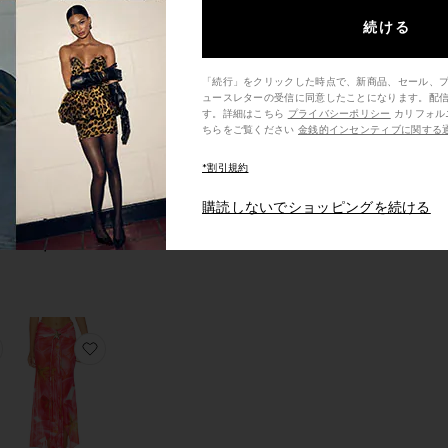
続ける
HIKA ドレス
お気に入りCASS カバーアップ
お気に入りALBA ハンドバッグ
「続行」をクリックした時点で、新商品、セール、
ュースレターの受信に同意したことになります。配
す。詳細はこちら
プライバシーポリシー
カリフォルニア州の消費者の方は、こ
ちらをご覧ください
金銭的インセンティブに関する
*割引規約
ッ
ALBA ハンドバッ
購読しないでショッピングを続ける
グ
The Wolf Gang
$250
DY パンツ
お気に入りXANDRA トップ
お気に入りXANDRA スカート