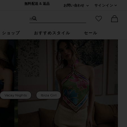
無料配送 & 返品
お問い合わせ
サインイン
Expand For ご連絡
サイト検索
お気に入りア
検索
Ther
ショップ
おすすめスタイル
セール
Vacay Nights
Ibiza Girl