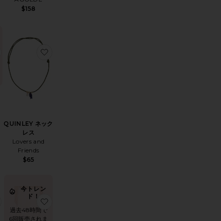
$158
グラス
AL ドレス
お気に入りSINTA ドレス
お気に入りQUINLEY ネックレス
QUINLEY ネック
レス
Lovers and
Friends
$65
今トレン
ド！
ドレス
SIDE DREAMER ミニボディコンドレス
お気に入りSIRENA トップ
お気に入りSEREIA MAXI スカート
過去48時間で
6回販売されま