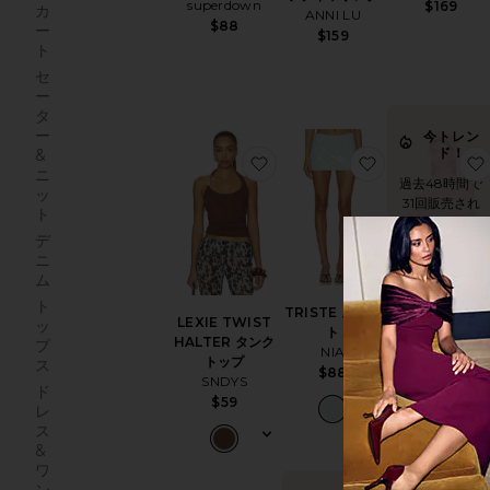
superdown
$169
カ
ANNI LU
$88
ー
$159
ト
セ
ー
タ
ー
今トレン
ド！
&
お気に入りLEXIE TWIST H
お気に入りTRI
ニ
過去48時間で
ッ
31回販売され
ト
ました
デ
ニ
ム
新作
ト
TRISTE スコー
FERN
LEXIE TWIST
ッ
ト
CROCHET ポ
HALTER タンク
プ
NIA
チョ
トップ
ス
$88
Tiger Mist
SNDYS
ド
$55
$59
レ
ス
&
ワ