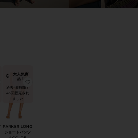
0
0
FILTER
SELECTED
FILTER
SELECTED
0
0
FILTER
SELECTED
FILTER
SELECTED
ソート
見る
大人気商
品！
IA サングラス
お気に入りBEST COAST Tシャツ
お気に入りPARKER LONG ショートパンツ
過去48時間で
43回販売され
ました
T
PARKER LONG
ショートパンツ
AGOLDE