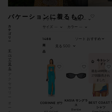
バケーションに着るもの
デザイナー
価格
—
—
カ
サイズ
カラー
—
—
テ
ゴ
リ
1488
ー
商
す
品
べ
て
今トレン
見
ド！
お気に入りCORINNE ガウン
お気に入りKAS
る
過去48時間で
ア
27回販売され
ク
ました
セ
サ
リ
ー
KASIA サングラ
BEST COAST 
オ
CORINNE ガウ
ス
シャツ
ー
ン
Banbe
Free People
ET OCHS