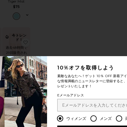
Tiger Mist
$75
今トレン
ド！
ALTER タンクトップ
STE スコート
お気に入りFERN CROCHET ポンチョ
お気に入りFERN CROCHET ショートパンツ
過去48時間で
29回販売され
ました
10%オフを取得しよう
素敵なあなたへ！ゲット
10％ OFF
新着アイ
新作
な情報満載のニュースレターに登録すると、1
FERN
レゼントいたします！
ン
CROCHET ショ
ートパンツ
Eメールアドレス
Tiger Mist
$49
ウィメンズ
メンズ