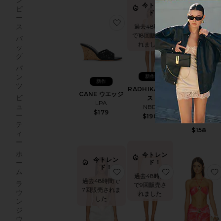
ン
今トレン
ピ
今トレン
ド！
ー
ド！
お気に入りCANE ウエッジ
お気に入りRAD
ス
過去48時間
過去48時間で
で18回販売さ
バ
13回販売され
れました
ッ
ました
グ
パ
ン
新作
ベストセラー
新作
ツ
RADHIKA ドレ
CASS カバーア
CANE ウエッジ
ビ
ス
プ
LPA
ュ
NBD
Show Me Your
$179
ー
$190
Mumu
テ
$158
ィ
ー
ホ
今トレン
今トレン
ド！
ー
ド！
お気に入りCIN
お気に入りTORY トップ
ム
過去48時間
過去48時間で
ラ
で9回販売さ
7回販売されま
ウ
れました
した
ン
ジ
ウ