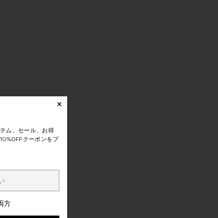
テム、セール、お得
0%0FFクーポンをプ
両方