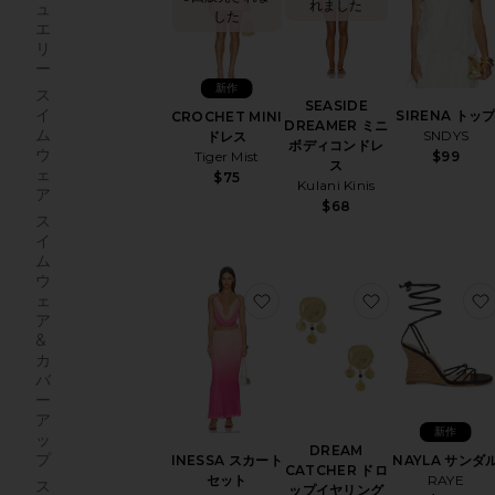
れました
ュ
した
エ
リ
ー
新作
ス
SEASIDE
イ
SIRENA トッ
CROCHET MINI
DREAMER ミニ
ム
SNDYS
ドレス
ボディコンドレ
ウ
Tiger Mist
$99
ス
ェ
$75
Kulani Kinis
ア
$68
ス
イ
ム
ウ
お気に入りINESSA スカート
お気に入りDRE
ェ
ア
&
カ
バ
ー
ア
新作
ッ
DREAM
プ
NAYLA サンダ
INESSA スカート
CATCHER ドロ
RAYE
セット
ス
ップイヤリング