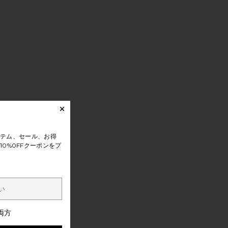
テム、セール、お得
0%0FFクーポンをプ
両方