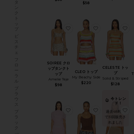
タ
$58
ン
ク
ト
ッ
お気に入りSOIREE クロップ
お気に入りCLEO
お
プ
ビ
ス
チ
ェ
フ
SOIREE クロ
ロ
CELESTE トッ
ップタンクト
ー
CLEO トップ
プ
ップ
ラ
My Beachy Side
Solid & Striped
Amelie Teje
ル
$220
$128
$98
ブ
ラ
今トレン
ウ
ド！
ス
お気に入りEVIANNA トップ
お気に入りLEXIE
お
ブ
過去48時間
ラ
で31回販売さ
ッ
れました
ク