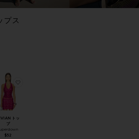
ップス
TER
LECTED
TER
LECTED
TER
LECTED
TER
LECTED
ート
る
プ
 トップ
気に入りLIORA トップ
お気に入りVIVIAN トップ
IVIAN トッ
プ
uperdown
$52