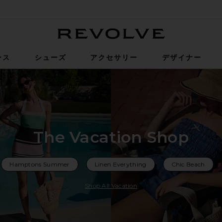
Revolve
ース
シューズ
アクセサリー
デザイナー
The Vacation Shop
Hamptons Summer
Linen Everything
Chic Beach
Shop All Vacation