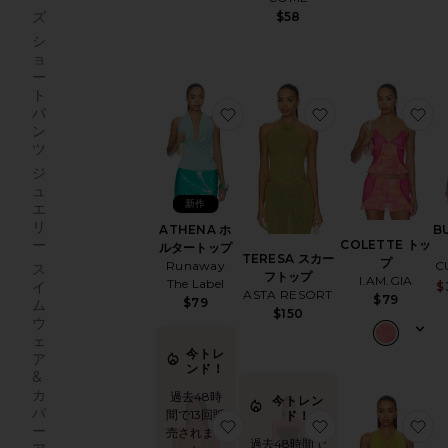
ズ
$58
シ
ョ
ー
ト
お気に入りATHENA ホルター
お気に入りTERE
パ
ン
ツ
ジ
ュ
新作
エ
リ
ATHENA ホ
B
ー
COLETTE トッ
ルタートップ
TERESA スカー
プ
Runaway
C
ス
フトップ
I.AM.GIA
The Label
イ
$
ASTA RESORT
$79
$79
ム
$150
ウ
ェ
今トレ
ア
ンド！
&
カ
過去48時
今トレン
バ
間で13回販
ド！
お気に入りFALLON トップ
お気に入りMARTI
ー
売されまし
過去48時間で