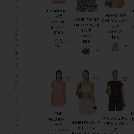
ブ
ラ
EVIANNA ト
S
レ
HEART OF
ップ
ッ
LEXIE TWIST
GOLD タンクト
Amanda
ト
HALTER タンク
ップ
Uprichard
ホ
トップ
LSPACE
$180
ル
SNDYS
$110
タ
$59
ー
ホ
ワ
イ
ト
ボ
お気に入りTHE MELODY トッ
お気に入りZHEN
お
タ
ン
ア
ッ
プ
シ
ャ
THE
P
フィッシュネッ
ツ
MELODY ト
ZHENYA バンド
トラウンジタン
ップ
ワ
ゥトップス
ク
Bella Venice
ン
Flook The Label