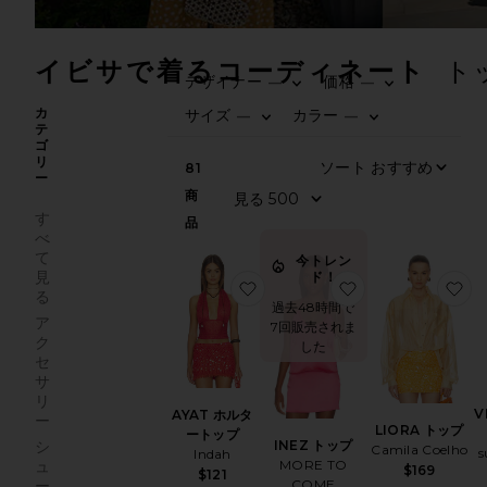
イビサで着るコーディネート
ト
デザイナー
価格
—
—
0
0
FIL
SE
FIL
SE
カ
サイズ
カラー
—
—
テ
0
0
FIL
SE
FIL
SE
ゴ
リ
ソ
81
ー
商
見
す
品
べ
て
今トレン
見
ド！
お気に入りAYAT ホルタートッ
お気に入りINEZ
お
る
過去48時間で
ア
7回販売されま
ク
した
セ
サ
リ
V
AYAT ホルタ
ー
LIORA トップ
ートップ
INEZ トップ
シ
Camila Coelho
s
Indah
MORE TO
ュ
$169
$121
COME
ー