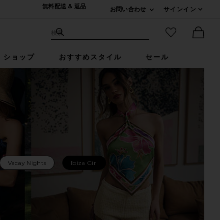
無料配送 & 返品
お問い合わせ
サインイン
Expand For ご連絡
サイト検索
お気に入りア
検索
Ther
ショップ
おすすめスタイル
セール
Vacay Nights
Ibiza Girl