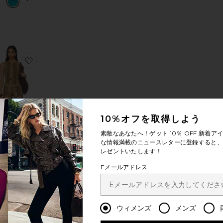
JI APPLIQUE キャミソール
気に入りCAICOS トップ
お気に入りSTRIPE MIRROR TRIM トップ
お気に入りSTUD OPEN BACK トップ
ベストセラー
10%オフを取得しよう
STRIPE
MIRROR
素敵なあなたへ！ゲット
10％ OFF
新着アイ
RIM トップ
な情報満載のニュースレターに登録すると、1
Jaded
レゼントいたします！
London
$135
Eメールアドレス
 トップ
MARIE トップ
気に入りCOSMO トップ
お気に入りMagen Shirt
ウィメンズ
メンズ