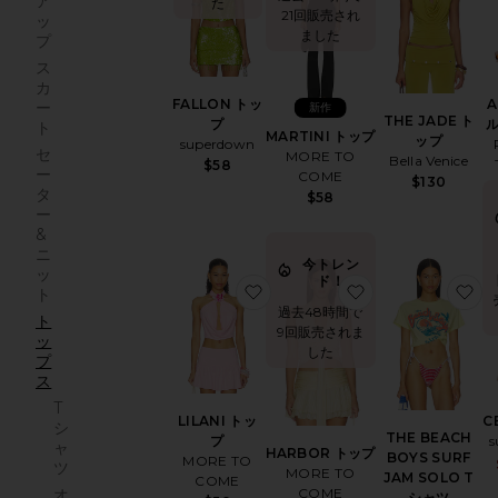
ア
た
21回販売され
ッ
ました
プ
ス
カ
FALLON トッ
A
ー
新作
THE JADE ト
プ
ト
MARTINI トップ
ップ
superdown
セ
MORE TO
Bella Venice
$58
ー
COME
$130
タ
$58
ー
&
ニ
今トレン
ッ
ド！
お気に入りLILANI トップ
ト
過去48時間で
ト
9回販売されま
ッ
した
プ
ス
T
LILANI トッ
C
シ
THE BEACH
プ
s
ャ
HARBOR トップ
BOYS SURF
MORE TO
ツ
MORE TO
JAM SOLO T
COME
COME
オ
シャツ