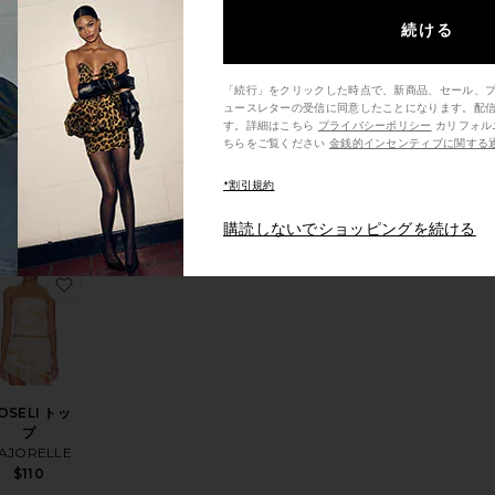
続ける
agen Shirt
「続行」をクリックした時点で、新商品、セール、
ュースレターの受信に同意したことになります。配
Bananhot
す。詳細はこちら
プライバシーポリシー
カリフォルニア州の消費者の方は、こ
$150
ちらをご覧ください
金銭的インセンティブに関する
e price:
*割引規約
evious price:
購読しないでショッピングを続ける
ESSA トップ
気に入りパームツリーTシャツ
お気に入りROSELI トップ
OSELI トッ
プ
AJORELLE
$110