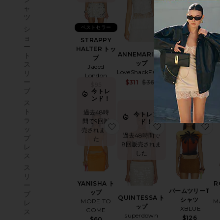
ャ
ツ
ベストセラー
シ
ョ
STRAPPY
M
ー
COSMO トップ
HALTER トッ
ANNEMARIE ト
ト
For Love &
プ
ップ
ス
Lemons
Jaded
LoveShackFancy
リ
Sal
London
$123
$189
ー
Sale price:
$311
$365
Pr
$95
Previous price:
ブ
今トレ
ンド！
ス
ト
過去48時
今トレン
ラ
間で9回販
ド！
お気に入りYANISHA トップ
お気に入りQUINT
お
ッ
売されまし
過去48時間で
プ
た
8回販売されま
レ
した
ス
ス
リ
YANISHA ト
R
ー
パームツリーT
ップ
ブ
QUINTESSA ト
シャツ
MORE TO
M
レ
ップ
1XBLUE
COME
ス
superdown
$126
$60