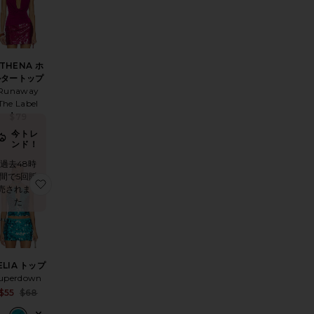
THENA ホ
ルタートップ
Runaway
The Label
$79
今トレ
ンド！
過去48時
間で5回販
お気に入りHARBOR トップ
お気に入りCELIA トップ
お気に入りTHE BEACH BOYS SURF JAM SOLO Tシャツ
売されまし
た
ELIA トップ
uperdown
Sale price:
$55
$68
Previous price: