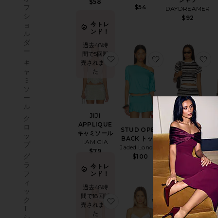
$58
フ
$54
DAYDREAMER
シ
$92
今トレ
ョ
ンド！
ル
ダ
過去48時
ー
間で5回販
お気に入りJI
お
キ
売されまし
ャ
た
ミ
ソ
ー
ル
サステナブル
JIJI
ク
CAICOS トップ
APPLIQUE
ロ
STUD OPEN
LSPACE
キャミソール
T
ッ
BACK トップ
$110
I.AM.GIA
プ
Jaded London
$79
グ
$100
ラ
今トレ
フ
ンド！
ィ
過去48時
ッ
間で18回販
ク
お気に入りSTRAPPY HALTER
お気に入りANNE
お
売されまし
T
た
シ