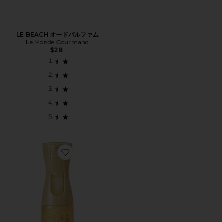
LE BEACH オードパルファム
Le Monde Gourmand
$28
Favorite SUNGLAZE BODY MIST SUNSCREEN サン