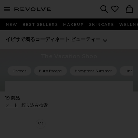
menu - shows more content
Revolve, Apparel & Fashion
Search
NEW
BEST SELLERS
MAKEUP
SKINCARE
WELLN
イビサで着るコーディネート
ビューティー
The Vacation Shop
Dresses
Euro Escape
Hamptons Summer
Linen 
Shop All Vacation
19
商品
ソート
絞り込み検索
Favorite Ibiza Bohemia Travel From Home Candle in B