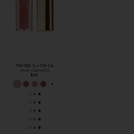
TINTED リップオイル
Jouer Cosmetics
$25
PLUS ICON TO SEE MORE OPTIONS 