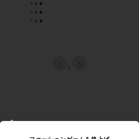
page
of 1, currently selected
1
FOOTER
CLOSE MODAL
10%オフを取得しよう