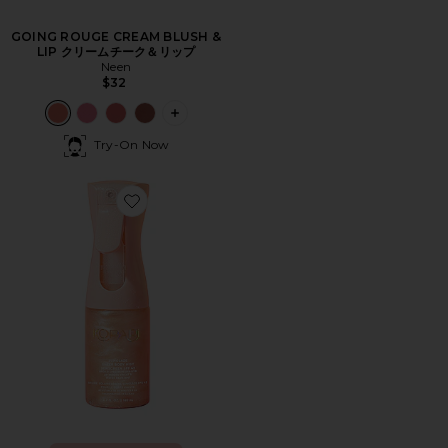
GOING ROUGE CREAM BLUSH &
LIP クリームチーク＆リップ
Neen
$32
PLUS ICON TO SEE MORE OPTIONS
Try-On Now
Favorite SUNGLAZE SHEER BODY MIST SUNSCRE