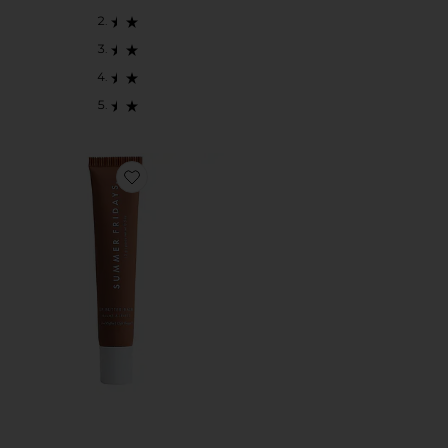
Favorite LIP BUTTER BALM ICED COFFEE リ