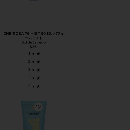
CHEIROSA 76 MIST 90 ML パフュ
ームミスト
Sol de Janeiro
$26
Favorite DAILY INVISIBLE GEL SPF 40 デイリーイ