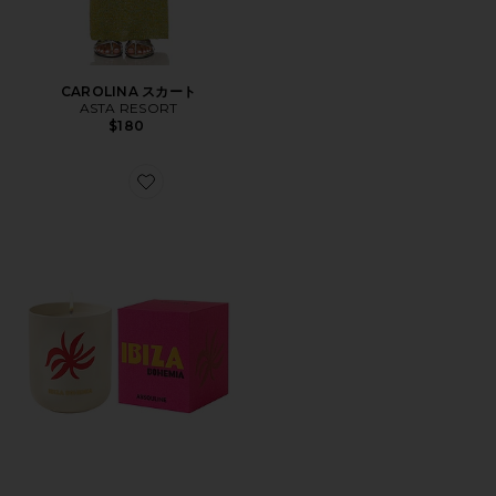
CAROLINA スカート
ASTA RESORT
$180
Favorite Ibiza Bohemia Travel From Home Candle in B