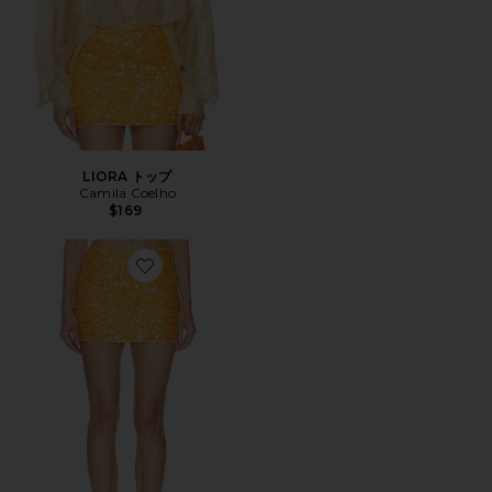
LIORA トップ
Camila Coelho
$169
Favorite SOLENA スカート