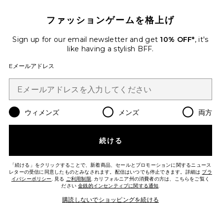
ファッションゲームを格上げ
Sign up for our email newsletter and get
10% OFF*
, it's
like having a stylish BFF.
Eメールアドレス
BEEP サンダル
SIMONMILLER
$295
ウィメンズ
メンズ
両方
Favorite ANGELIC ドレス
続ける
「続ける」をクリックすることで、新着商品、セールとプロモーションに関するニュース
レターの受信に同意したものとみなされます。配信はいつでも停止できます。詳細は
プラ
イバシーポリシー
. 見る
ご利用制限
. カリフォルニア州の消費者の方は、こちらをご覧く
ださい
金銭的インセンティブに関する通知
.
購読しないでショッピングを続ける