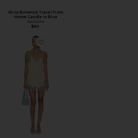
Ibiza Bohemia Travel From
Home Candle in Blue
Assouline
$80
Favorite KOMAL ドレス