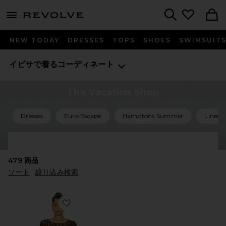
menu - shows more content
Revolve, Apparel & Fashion
Search
NEW TODAY
DRESSES
TOPS
SHOES
SWIMSUIT
イビサで着るコーディネート
The Vacation Shop
Dresses
Euro Escape
Hamptons Summer
Linen 
Shop All Vacation
479
商品
ソート
絞り込み検索
Favorite CORALIE スカートセット