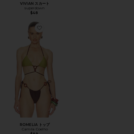
VIVIAN スカート
superdown
$48
Favorite ROMELIA トップ
ROMELIA トップ
Camila Coelho
$89