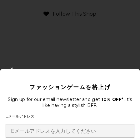
Follow This Shop
FOOTER
CLOSE MODAL
10%オフを取得しよう
ファッションゲームを格上げ
メールを送信することにより、当社のニュースレターに登録。いつで
も配信停止できます。
プライバシーポリシー
Sign up for our email newsletter and get
10% OFF*
, it's
Email Address
like having a stylish BFF.
Eメールアドレス
Sign Up