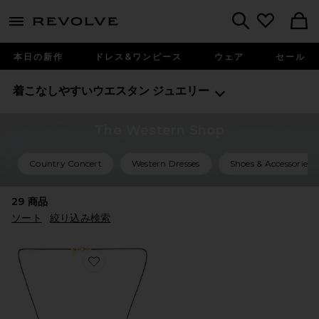
menu - shows more content
Revolve, Apparel & Fashion
Search
本日の新作
ドレス&ワンピース
ウェア
セール
着こなしやすいウエスタン
ジュエリー
The Western Shop
Country Concert
Western Dresses
Shoes & Accessories
29
商品
ソート
絞り込み検索
Favorite AVERY ペンダントネックレス