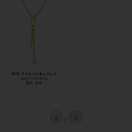
ROE ラリエットネックレス
petit moments
Previous price:
$33
$55
page
of 1, currently selected
1