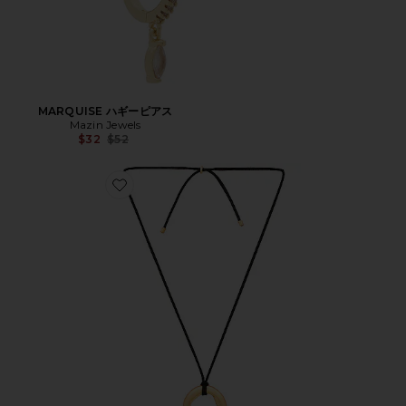
MARQUISE ハギーピアス
Mazin Jewels
Previous price:
$32
$52
Favorite BLACK MINI ネックレス