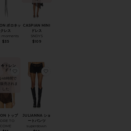
TON ボロネッ
CASPIAN MINI
クレス
ドレス
it moments
SNDYS
$35
$109
今トレン
ド！
M 刺繍入りマキシワンピース
りEARRINGS ステートメントイヤリング
お気に入りSHION トップ
お気に入りJULIANNA ショートパンツ
去48時間で
回販売されま
した
ION トップ
JULIANNA ショ
ORE TO
ートパンツ
COME
superdown