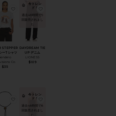
今トレン
ド！
AIR COWBOY ハット
りMATTIE ドレス
お気に入りHIGH STEPPER ボクシーTシャツ
お気に入りDAYDREAM TIE UP デニム
過去48時間で9
回販売されまし
た
H STEPPER
DAYDREAM TIE
シーTシャツ
UP デニム
Sendero
LIONESS
visions Co.
$109
$35
今トレン
ド！
入りパンツ
お気に入りMILTON ボロネックレス
お気に入りCASPIAN MINI ドレス
過去48時間で8
回販売されまし
た