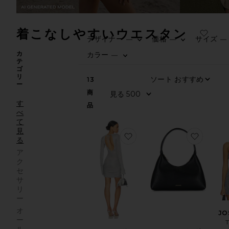
着こなしやすいウエスタン
デザイナー
価格
サイズ
—
—
—
カ
カラー
—
テ
ゴ
リ
13
ー
商
す
品
べ
て
見
お気に入りJONES ミニドレ
お気に入
る
ア
ク
セ
サ
リ
ー
オ
JO
ー
T