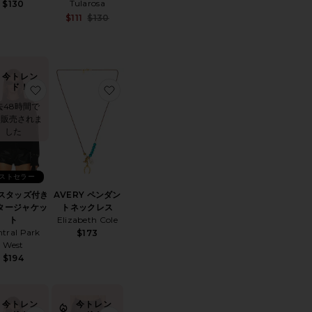
Tularosa
$130
Sale price:
$111
$130
Previous price:
今トレン
ド！
FAIR Tシャツ
お気に入りJAY スタッズ付きセータージャケット
お気に入りSUN SIREN マイクロショートパンツ
お気に入りAVERY ペンダントネックレス
去48時間で
回販売されま
した
ストセラー
 スタッズ付き
AVERY ペンダン
タージャケッ
トネックレス
ト
Elizabeth Cole
tral Park
$173
West
$194
今トレン
今トレン