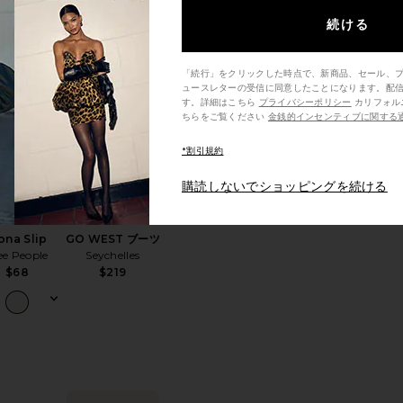
続ける
「続行」をクリックした時点で、新商品、セール、
今トレン
ュースレターの受信に同意したことになります。配
ド！
りAUTUMN ショートパンツ
お気に入りFiona Slip
お気に入りGO WEST ブーツ
す。詳細はこちら
プライバシーポリシー
カリフォルニア州の消費者の方は、こ
ちらをご覧ください
金銭的インセンティブに関する
去48時間で
6回販売され
*割引規約
ました
購読しないでショッピングを続ける
ストセラー
ベストセラー
ona Slip
GO WEST ブーツ
ee People
Seychelles
$68
$219