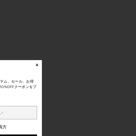
テム、セール、お得
0%0FFクーポンをプ
両方