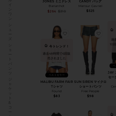
ル
CANDY バッグ
JONES ミニドレス
イ
Mansur Gavriel
Bananhot
ン
$525
Sale price:
$264
$310
ワ
Previous price:
ン
シ
ュ
お気に入りMALIBU FARM 
ー
ズ
過
10
シ
今トレンド！
ョ
過去48時間で6回販
ー
売されました
ト
パ
ベ
ン
JAY
ツ
ベストセラー
セー
ジ
MALIBU FARM FAIR
SUN SIREN マイクロ
ャ
Tシャツ
ショートパンツ
Cen
ケ
Found
Free People
ッ
$83
$98
ト
&
コ
ー