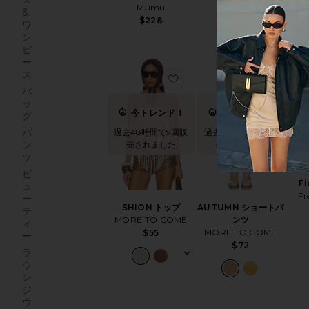
ス
Mumu
Dolce Vita
&
$228
$168
ワ
ン
ピ
ー
ス
お気に入りSHION トップ
お気に入
バ
過
ッ
2
今トレンド！
今トレンド！
グ
パ
過去48時間で9回販
過去48時間で5回販
ン
売されました
売されました
ツ
ベ
ビ
Fi
ュ
Fr
ー
SHION トップ
AUTUMN ショートパ
テ
MORE TO COME
ンツ
ィ
MORE TO COME
$55
ー
$72
ラ
ウ
ン
ジ
ウ