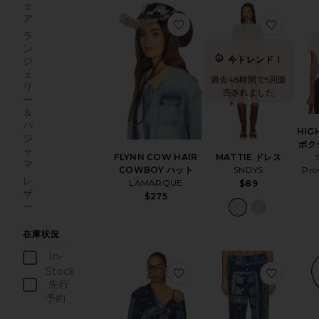
ェ
ア
お気に入りFLYNN COW H
お気に入
ラ
ン
今トレンド！
ジ
ェ
過去48時間で5回販
リ
売されました
ー
＆
パ
HIG
ジ
ボク
ャ
FLYNN COW HAIR
MATTIE ドレス
マ
COWBOY ハット
SNDYS
Pro
レ
LAMARQUE
$89
ザ
$275
ー
在庫状況
In-
Stock
お気に入りトップ
お気に
商品
先行
予約
商品