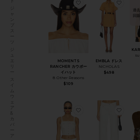
ト
お気に入りMOMENTS RA
お気に入
ジ
過去
ャ
回
ン
プ
ス
ー
ツ
ジ
KA
ュ
s
エ
MOMENTS
EMBLA ドレス
リ
RANCHER カウボー
NICHOLAS
ー
イハット
$498
8 Other Reasons
ス
$109
イ
ム
ウ
ェ
ア
お気に入りチューブトップ
お気に入
&
カ
バ
ー
ア