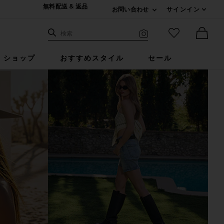
無料配送 & 返品
お問い合わせ
サインイン
Expand For ご連絡
サイト検索
お気に入りア
検索
Visual Search
Ther
ショップ
おすすめスタイル
セール