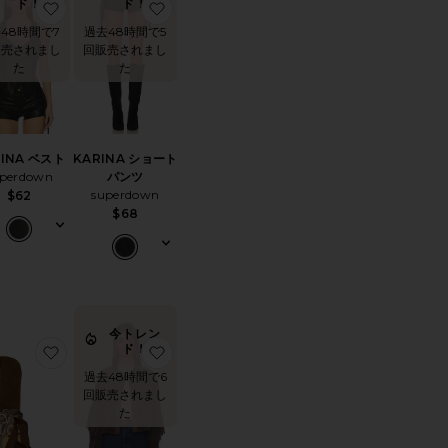
ド！
ド！
NCHER カウボーイハット
りEMBLA ドレス
お気に入りKARINA ベスト
お気に入りKARINA ショートパンツ
48時間で7
過去48時間で5
販売されまし
回販売されまし
た
た
RINA ベスト
KARINA ショート
uperdown
パンツ
superdown
$62
$68
今トレン
ド！
り501 90'S ストレートレッグ
お気に入りSALLY SCARF ブーツ
お気に入りCROPPED ジャケット
過去48時間で6
回販売されまし
た