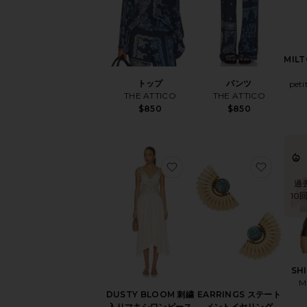
MIL
トップ
パンツ
pet
THE ATTICO
THE ATTICO
$850
$850
お気に入りDUSTY BLOO
お気に入
過
10
SH
M
DUSTY BLOOM 刺繍
EARRINGS ステート
入りマキシワンピース
メントイヤリング