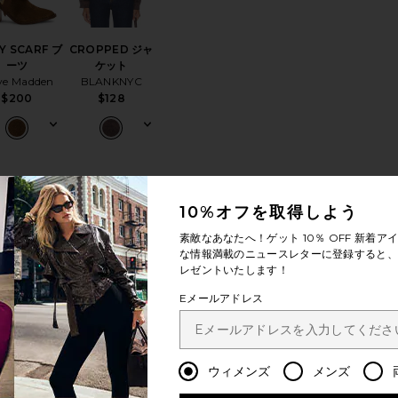
Y SCARF ブ
CROPPED ジャ
ーツ
ケット
ve Madden
BLANKNYC
$200
$128
ット
りBIRCH トップハンドルバッグ
お気に入りAGNES トップ
お気に入りAGNES スカート
10%オフを取得しよう
素敵なあなたへ！ゲット
10％ OFF
新着アイ
な情報満載のニュースレターに登録すると、1
レゼントいたします！
Eメールアドレス
ベストセラー
NES トップ
AGNES スカート
ISON THE
MADISON THE
ウィメンズ
メンズ
LABEL
LABEL
$115
$110