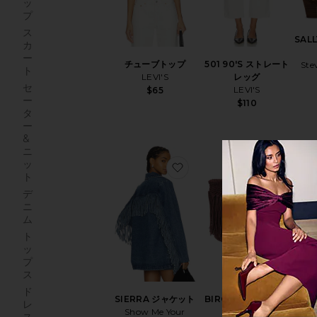
ッ
プ
ス
SALL
カ
ー
チューブトップ
501 90'S ストレート
Ste
ト
LEVI'S
レッグ
セ
LEVI'S
$65
ー
$110
タ
ー
&
ニ
ッ
お気に入りSIERRA ジャケ
お気に入
ト
デ
ニ
ム
ト
ッ
プ
ス
AG
MAD
ド
SIERRA ジャケット
BIRCH トップハンド
レ
Show Me Your
ルバッグ