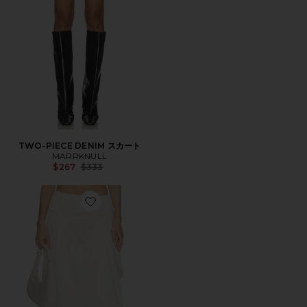
TWO-PIECE DENIM スカート
MARRKNULL
Previous price:
$267
$333
Favorite CECILIA スカート