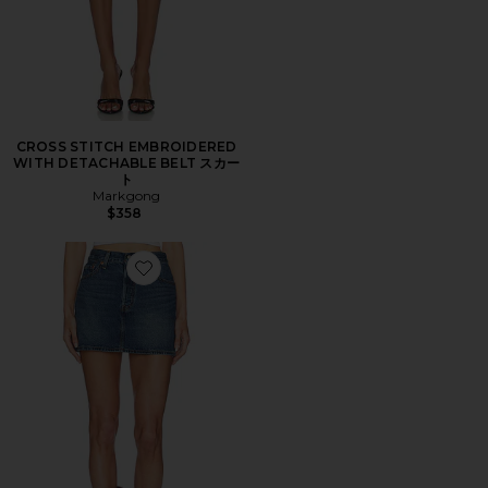
CROSS STITCH EMBROIDERED
WITH DETACHABLE BELT スカー
ト
Markgong
$358
Favorite ICON デニムスカート