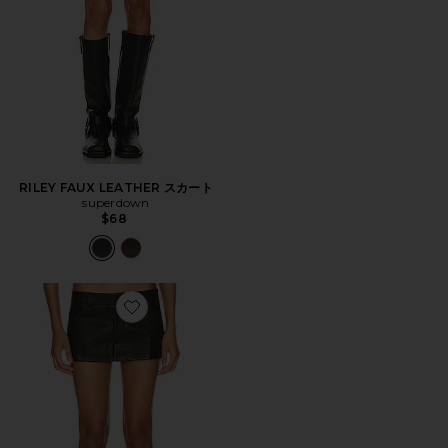
RILEY FAUX LEATHER スカート
superdown
$68
Favorite RHODE MINI スカート