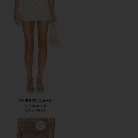
Favorite THIERRY スコート
THIERRY スコート
L'Academie
Previous price:
$136
$169
Favorite NIYA スカート