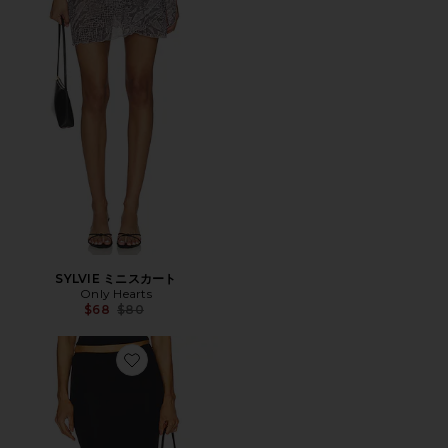
SYLVIE ミニスカート
Only Hearts
Previous price:
$68
$80
Favorite GOLAN スカート