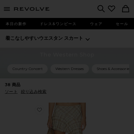
menu - shows more content
Revolve, Apparel & Fashion
Search
本日の新作
ドレス&ワンピース
ウェア
セール
着こなしやすいウエスタン
スカート
The Western Shop
Country Concert
Western Dresses
Shoes & Accessories
38
商品
ソート
絞り込み検索
Favorite AGNES スカート