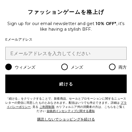
VINTAGE ミニスカート
ファッションゲームを格上げ
EB Denim
$265
Sign up for our email newsletter and get
10% OFF*
, it's
like having a stylish BFF.
Favorite REGINA スカート
Eメールアドレス
ウィメンズ
メンズ
両方
続ける
「続ける」をクリックすることで、新着商品、セールとプロモーションに関するニュース
レターの受信に同意したものとみなされます。配信はいつでも停止できます。詳細は
プラ
イバシーポリシー
. 見る
ご利用制限
. カリフォルニア州の消費者の方は、こちらをご覧く
ださい
金銭的インセンティブに関する通知
.
購読しないでショッピングを続ける
REGINA スカート