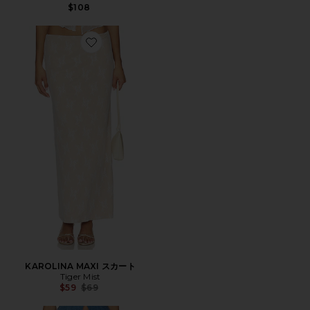
$108
Favorite KAROLINA MAXI スカート
KAROLINA MAXI スカート
Tiger Mist
Previous price:
$59
$69