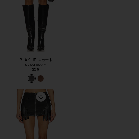
BLAKLIE スカート
superdown
$56
Favorite RILEY FAUX LEATHER スカート