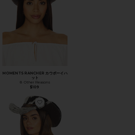
MOMENTS RANCHER カウボーイハ
ット
8 Other Reasons
$109
Favorite FLYNN COW HAIR COWBOY ハット