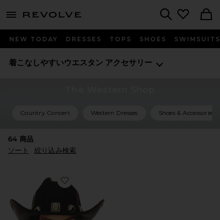
menu - shows more content
Revolve, Apparel & Fashion
Search
NEW TODAY
DRESSES
TOPS
SHOES
SWIMSUIT
着こなしやすいウエスタン
アクセサリー
The Western Shop
Country Concert
Western Dresses
Shoes & Accessories
64
商品
ソート
絞り込み検索
Favorite MOMENTS RANCHER カウボーイハット