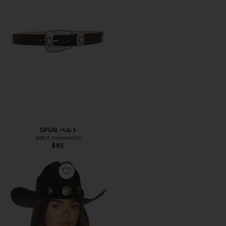
SPUR ベルト
petit moments
$95
Favorite DUKE COWBOY ハット