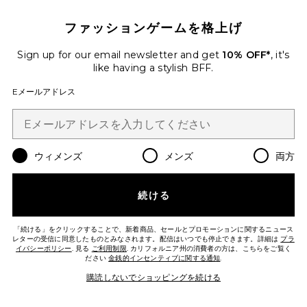
ファッションゲームを格上げ
Sign up for our email newsletter and get
10% OFF*
, it's
like having a stylish BFF.
Eメールアドレス
ウィメンズ
メンズ
両方
ハット
8 Other Reasons
$67
続ける
「続ける」をクリックすることで、新着商品、セールとプロモーションに関するニュース
レターの受信に同意したものとみなされます。配信はいつでも停止できます。詳細は
プラ
イバシーポリシー
. 見る
Favorite FRANK ベルト
ご利用制限
. カリフォルニア州の消費者の方は、こちらをご覧く
ださい
金銭的インセンティブに関する通知
.
購読しないでショッピングを続ける