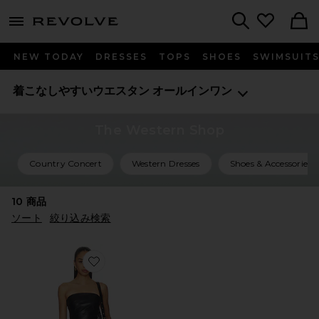
menu - shows more content
Revolve, Apparel & Fashion
Search
NEW TODAY
DRESSES
TOPS
SHOES
SWIMSUIT
着こなしやすいウエスタン
オールインワン
The Western Shop
Country Concert
Western Dresses
Shoes & Accessories
10
商品
ソート
絞り込み検索
Favorite KAYLA セット