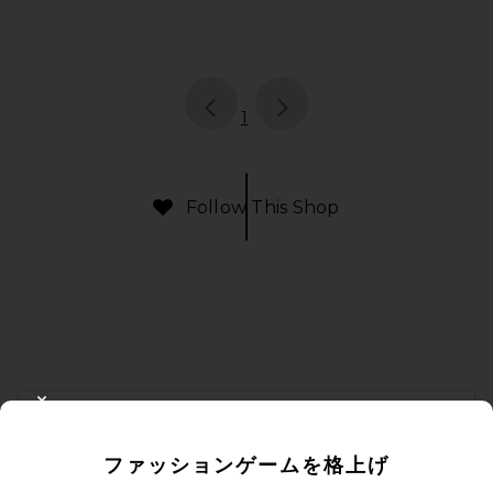
page
of 1, currently selected
1
Follow This Shop
FOOTER
CLOSE MODAL
10%オフを取得しよう
ファッションゲームを格上げ
メールを送信することにより、当社のニュースレターに登録。いつで
も配信停止できます。
プライバシーポリシー