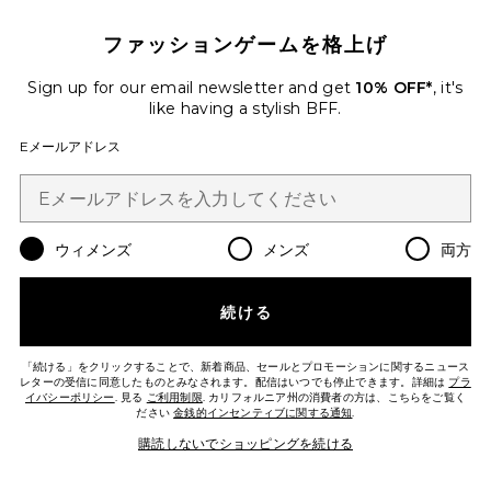
セット
eberjey
$128
ファッションゲームを格上げ
Sign up for our email newsletter and get
10% OFF*
, it's
like having a stylish BFF.
Eメールアドレス
Favorite Isla Cami & Pant Set
ウィメンズ
メンズ
両方
続ける
「続ける」をクリックすることで、新着商品、セールとプロモーションに関するニュース
レターの受信に同意したものとみなされます。配信はいつでも停止できます。詳細は
プラ
イバシーポリシー
. 見る
ご利用制限
. カリフォルニア州の消費者の方は、こちらをご覧く
ださい
金銭的インセンティブに関する通知
.
今トレンド!
先ほど5点売れました
購読しないでショッピングを続ける
Isla Cami & Pant Set