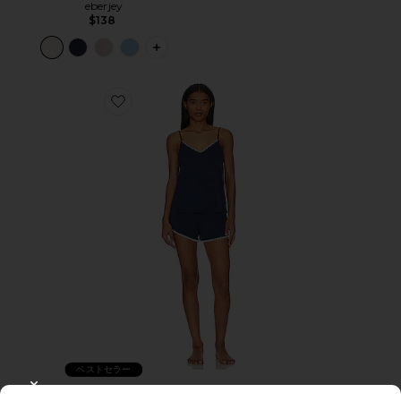
eberjey
$138
PLUS ICON TO SEE MORE OPTIONS 
Favorite FRIDA キャミソーツ＆ショートパンツセット
ベストセラー
FRIDA キャミソーツ＆ショートパンツ
CLOSE MODAL