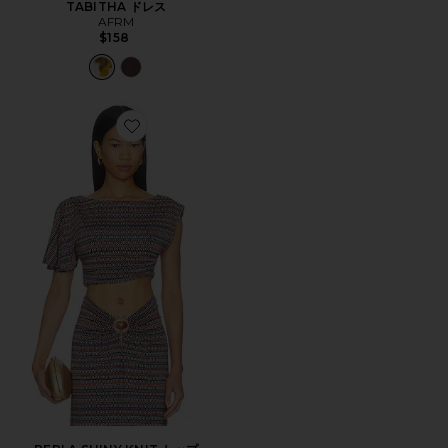
TABITHA ドレス
AFRM
$158
Favorite PERLA SHINY KNIT トップ