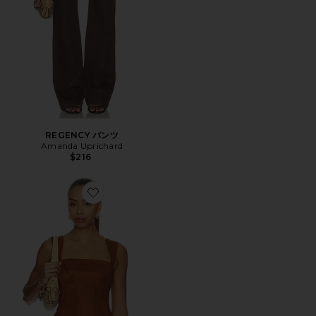
REGENCY パンツ
Amanda Uprichard
$216
Favorite CERONNE トップ