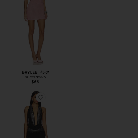
BRYLEE ドレス
superdown
$66
Favorite MINI COWL TRIM ドレス