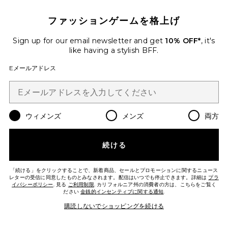
ファッションゲームを格上げ
AFTERGLOW プランジメッシュマキ
シドレス
Kulani Kinis
Sign up for our email newsletter and get
10% OFF*
, it's
$98
like having a stylish BFF.
Eメールアドレス
Favorite ROWENNA ドレス
ウィメンズ
メンズ
両方
続ける
「続ける」をクリックすることで、新着商品、セールとプロモーションに関するニュース
レターの受信に同意したものとみなされます。配信はいつでも停止できます。詳細は
プラ
イバシーポリシー
. 見る
ご利用制限
. カリフォルニア州の消費者の方は、こちらをご覧く
ださい
金銭的インセンティブに関する通知
.
今トレンド!
購読しないでショッピングを続ける
先ほど7点売れました