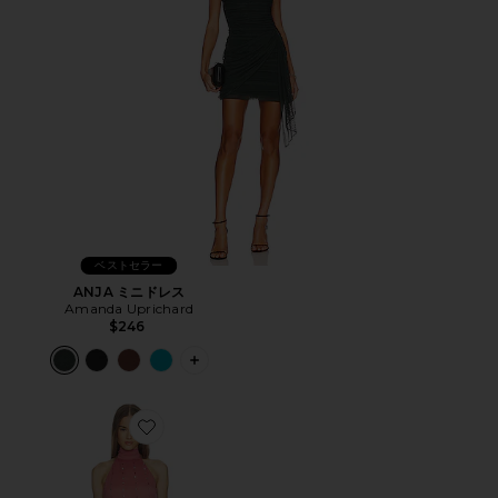
ベストセラー
ANJA ミニドレス
Amanda Uprichard
$246
PLUS ICON TO SEE MORE OPTIONS 
Favorite ADDISON ドレス