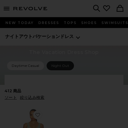
menu - shows more content
Revolve, Apparel & Fashion
Search
NEW TODAY
DRESSES
TOPS
SHOES
SWIMSUIT
ナイトアウトバケーションドレス
The Vacation Dress Shop
Daytime Casual
Night Out
Shop All Vacation Dresses
412
商品
ソート
絞り込み検索
Favorite BENNI メタリックニットドレス