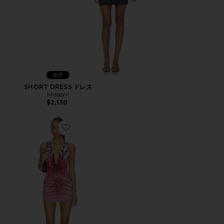
新作
SHORT DRESS ドレス
Missoni
$2,130
Favorite SASHA MINI ドレス