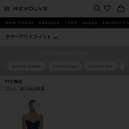
menu - shows more content
Revolve, Apparel & Fashion
Search
NEW TODAY
DRESSES
TOPS
SHOES
SWIMSUIT
サマーアウトフィット
The Summer Shop
Summer Dresses
Summer Tops
Summer Sets
Su
772
商品
ソート
絞り込み検索
Favorite SAYLOR ワンピース