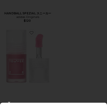
HANDBALL SPEZIAL スニーカー
adidas Originals
$120
Favorite SHINEON PLUMPING LIP JELLY プラン
CLOSE MODAL