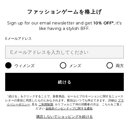
SHINEON PLUMPING LIP JELLY
プランピングリップジェリー
ファッションゲームを格上げ
Tower 28
$18
Sign up for our email newsletter and get
10% OFF*
, it's
PLUS ICON TO SEE MORE OPTIONS
like having a stylish BFF.
Eメールアドレス
Favorite BIANCA ドレス
ウィメンズ
メンズ
両方
続ける
「続ける」をクリックすることで、新着商品、セールとプロモーションに関するニュース
レターの受信に同意したものとみなされます。配信はいつでも停止できます。詳細は
プラ
イバシーポリシー
. 見る
ご利用制限
. カリフォルニア州の消費者の方は、こちらをご覧く
ださい
金銭的インセンティブに関する通知
.
購読しないでショッピングを続ける