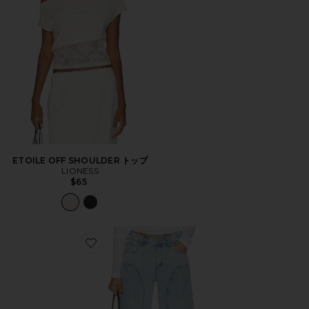
ETOILE OFF SHOULDER トップ
LIONESS
$65
Favorite CAMILE デニム