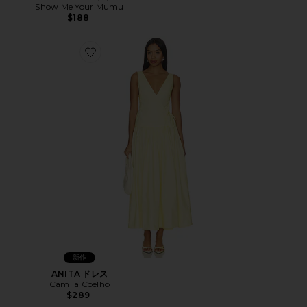
Show Me Your Mumu
$188
Favorite ANITA ドレス
新作
ANITA ドレス
Camila Coelho
$289