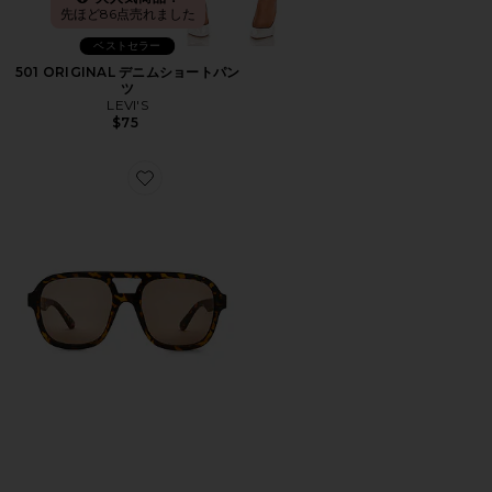
先ほど86点売れました
ベストセラー
501 ORIGINAL デニムショートパン
ツ
LEVI'S
$75
Favorite WHIRLPOOL サングラス