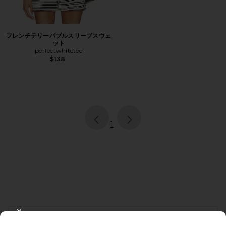
フレンチテリーバブルスリーブスウェ
ット
perfectwhitetee
$138
page
of 1, currently selected
1
FOOTER
CLOSE MODAL
10%オフを取得しよう