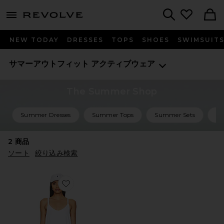
menu - shows more content
Revolve, Apparel & Fashion
Search
NEW TODAY
DRESSES
TOPS
SHOES
SWIMSUIT
サマーアウトフィット
アクティブウェア
The Summer Shop
Summer Dresses
Summer Tops
Summer Sets
Su
2
商品
ソート
絞り込み検索
Favorite FP MOVEMENT HOT SHOT ミニ