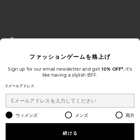
FOOTER
CLOSE MODAL
10%オフを取得しよう
ファッションゲームを格上げ
メールを送信することにより、当社のニュースレターに登録。いつで
も配信停止できます。
プライバシーポリシー
Sign up for our email newsletter and get
10% OFF*
, it's
Email Address
like having a stylish BFF.
Eメールアドレス
Sign Up
ウィメンズ
メンズ
両方
ja
USD
Change Country Regions Preferences
続ける
改善にご協力ください！