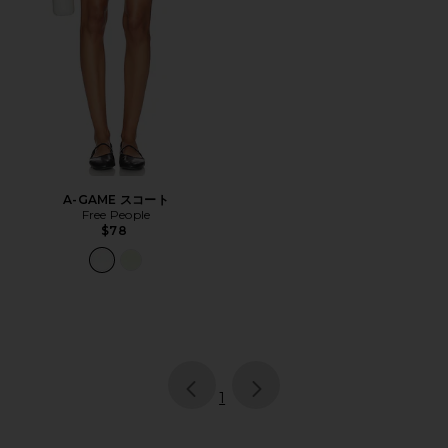
A-GAME スコート
Free People
$78
page
of 1, currently selected
1