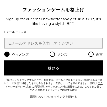
ファッションゲームを格上げ
ALASKA トップ
Amanda Uprichard
Sign up for our email newsletter and get
10% OFF*
, it's
Previous price:
$203
$238
like having a stylish BFF.
Eメールアドレス
Favorite CARA ショートパンツ
ウィメンズ
メンズ
両方
続ける
「続ける」をクリックすることで、新着商品、セールとプロモーションに関するニュース
レターの受信に同意したものとみなされます。配信はいつでも停止できます。詳細は
プラ
イバシーポリシー
. 見る
ご利用制限
. カリフォルニア州の消費者の方は、こちらをご覧く
ださい
金銭的インセンティブに関する通知
.
購読しないでショッピングを続ける