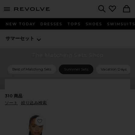
menu - shows more content
Revolve, Apparel & Fashion
Search
NEW TODAY
DRESSES
TOPS
SHOES
SWIMSUIT
サマーセット
The Matching Sets Shop
Best of Matching Sets
Summer Sets
Vacation Days
Shop All Matching Sets
310
商品
ソート
絞り込み検索
Favorite THE COLETTE リバーシブルトップ