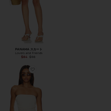
PANAMA スカート
Lovers and Friends
Previous price:
$84
$98
Favorite ROMA トップ