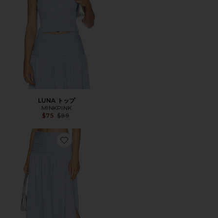
LUNA トップ
MINKPINK
Previous price:
$75
$99
Favorite LUNA スカート