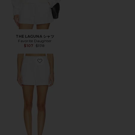
THE LAGUNA シャツ
Favorite Daughter
Previous price:
$107
$178
Favorite THE MALIBU ショートパンツ