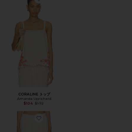
Favorite CORALINE トップ
CORALINE トップ
Amanda Uprichard
Previous price:
$104
$172
Favorite CORALINE パンツ