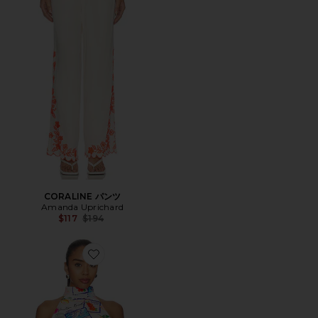
CORALINE パンツ
Amanda Uprichard
Previous price:
$117
$194
Favorite NAELLE トップ