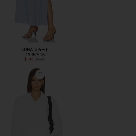
LUNA スカート
MINKPINK
Previous price:
$105
$139
Favorite THE LAGUNA シャツ