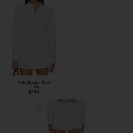
The Classic Shirt
Cissa
$208
Favorite The Boxer