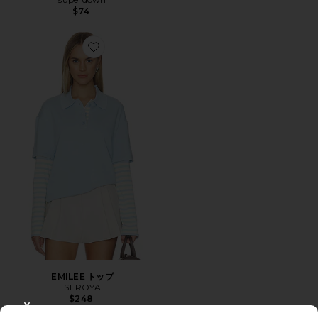
$74
Favorite EMILEE トップ
EMILEE トップ
SEROYA
$248
CLOSE MODAL