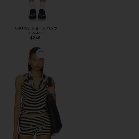
CRUISE ショートパンツ
FRAME
$248
Favorite MIDWAY CANOPY HALTER HOOD トップ