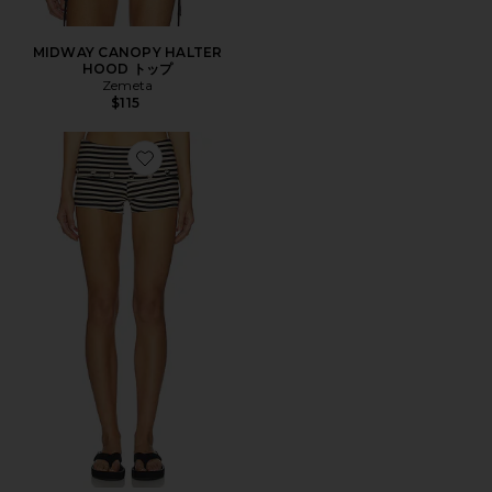
MIDWAY CANOPY HALTER
HOOD トップ
Zemeta
$115
Favorite CELESTIAL ショートパンツ