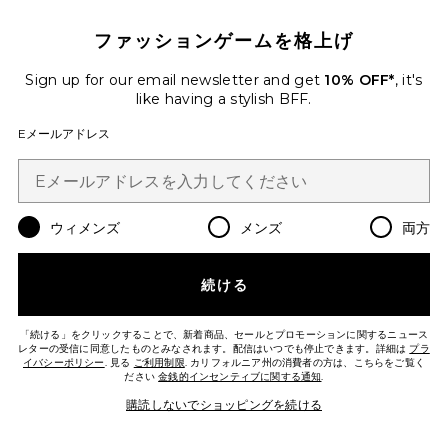
Favorite CAROL ショートパンツ
ファッションゲームを格上げ
Sign up for our email newsletter and get
10% OFF*
, it's
like having a stylish BFF.
Eメールアドレス
ウィメンズ
メンズ
両方
続ける
「続ける」をクリックすることで、新着商品、セールとプロモーションに関するニュース
CAROL ショートパンツ
レターの受信に同意したものとみなされます。配信はいつでも停止できます。詳細は
プラ
SEROYA
イバシーポリシー
. 見る
ご利用制限
. カリフォルニア州の消費者の方は、こちらをご覧く
$298
ださい
金銭的インセンティブに関する通知
.
購読しないでショッピングを続ける
Favorite WORK IT サングラス