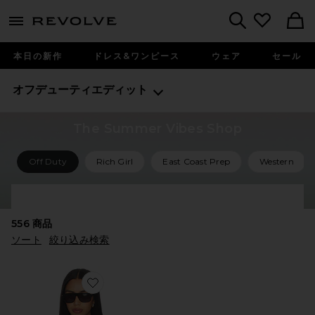
menu - shows more content
Revolve, Apparel & Fashion
Search
本日の新作
ドレス&ワンピース
ウェア
セール
オフデューティエディット
The Summer Vibes Shop
Off Duty
Rich Girl
East Coast Prep
Western
Shop All Summer Vibes
556
商品
ソート
絞り込み検索
Favorite The Classic Shirt