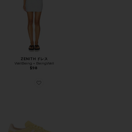
ZENITH ドレス
WellBeing + BeingWell
$98
Favorite GAZELLE INDOOR スニーカー