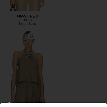
MICOLI トップ
Alexis
Previous price:
$340
$425
Favorite MONA COLLAR トップ
CLOSE MODAL