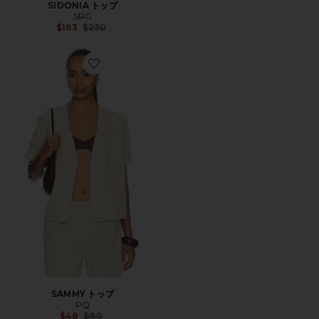
SIDONIA トップ
SRG
Previous price:
$163
$250
Favorite SAMMY トップ
SAMMY トップ
PQ
Previous price:
$48
$80