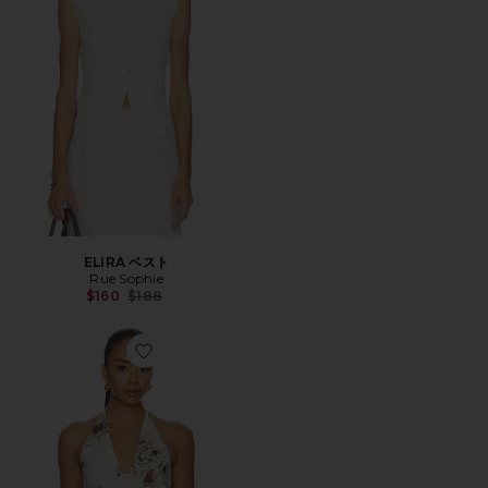
ELIRA ベスト
Rue Sophie
Previous price:
$160
$188
Favorite FREJA トップ