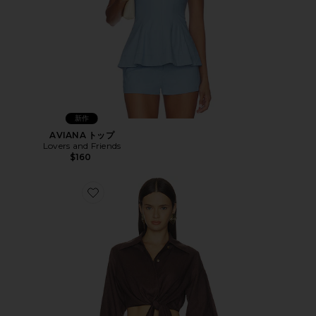
新作
AVIANA トップ
Lovers and Friends
$160
Favorite KATE トップ