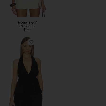
KORA トップ
L'Academie
$139
Favorite LEXA トップ