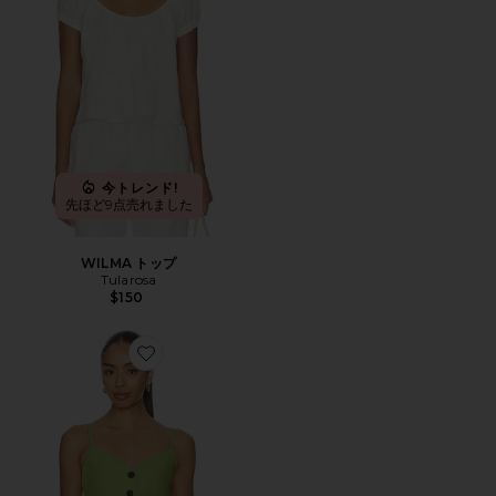
今トレンド!
先ほど9点売れました
WILMA トップ
Tularosa
$150
Favorite APPLE トップ