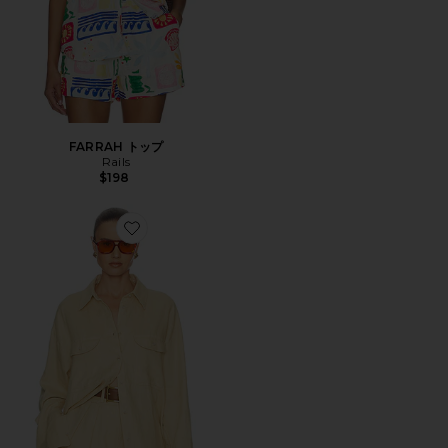
FARRAH トップ
Rails
$198
Favorite WASHED LINEN SHIRT シャツ