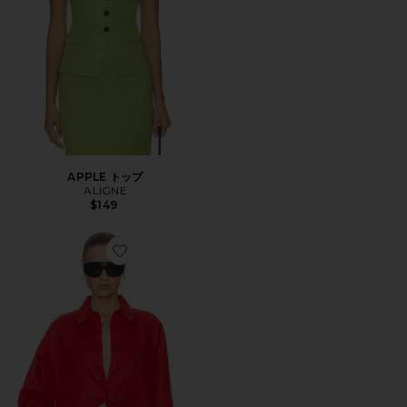
APPLE トップ
ALIGNE
$149
Favorite WASHED LINEN SHIRT シャツ