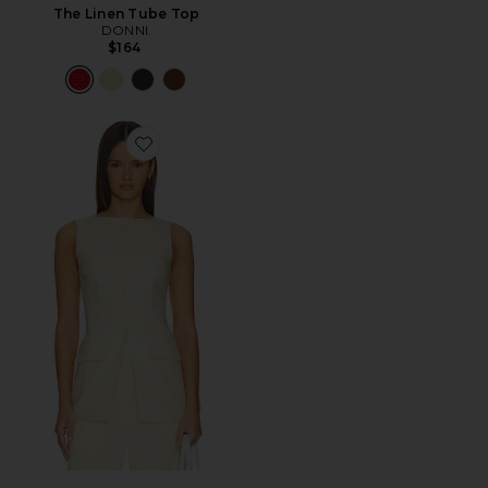
The Linen Tube Top
DONNI.
$164
Favorite SIDONIA トップ