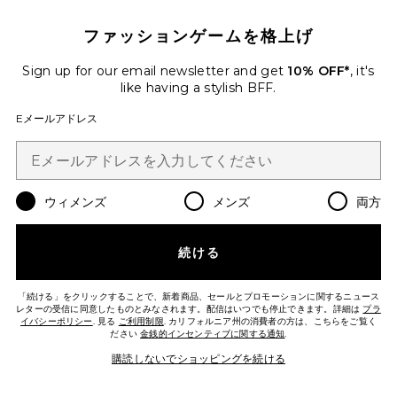
MONA COLLAR トップ
ファッションゲームを格上げ
Mother of All
$265
Sign up for our email newsletter and get
10% OFF*
, it's
like having a stylish BFF.
Favorite SOLINDA チュニック
Eメールアドレス
ウィメンズ
メンズ
両方
続ける
「続ける」をクリックすることで、新着商品、セールとプロモーションに関するニュース
レターの受信に同意したものとみなされます。配信はいつでも停止できます。詳細は
プラ
イバシーポリシー
. 見る
ご利用制限
. カリフォルニア州の消費者の方は、こちらをご覧く
ださい
金銭的インセンティブに関する通知
.
購読しないでショッピングを続ける
SOLINDA チュニック
Amanda Uprichard