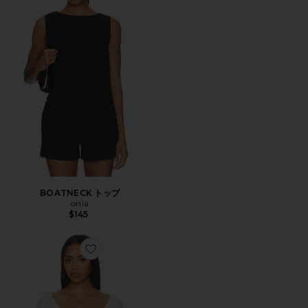
BOATNECK トップ
onia
$145
Favorite WILMA トップ