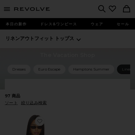
menu - shows more content
Revolve, Apparel & Fashion
Search
本日の新作
ドレス&ワンピース
ウェア
セール
リネンアウトフィット
トップス
The Vacation Shop
Dresses
Euro Escape
Hamptons Summer
Linen 
Shop All Vacation
97
商品
ソート
絞り込み検索
Favorite ボートネックカットアウェイトップ