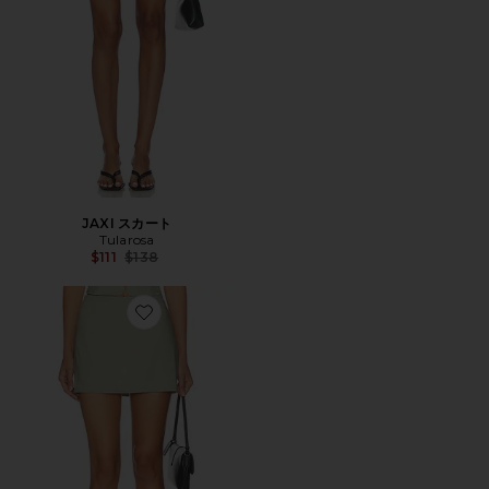
JAXI スカート
Tularosa
Previous price:
$111
$138
Favorite スコート