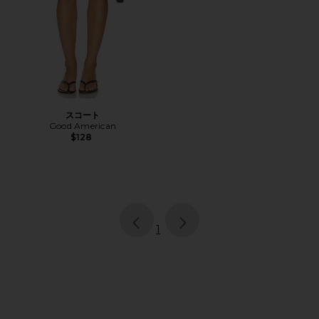
スコート
Good American
$128
page
of 1, currently selected
1