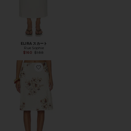
ELIRA スカート
Rue Sophie
Previous price:
$160
$188
Favorite FREJA スカート