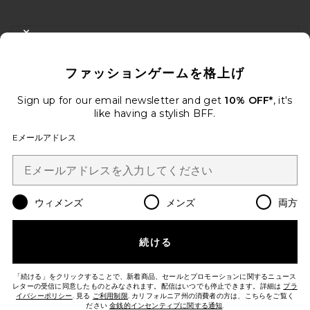
FOOTER
CLOSE MODAL
10%オフを取得しよう
ファッションゲームを格上げ
メールを送信することにより、当社のニュースレターに登録。いつで
も配信停止できます。
プライバシーポリシー
Sign up for our email newsletter and get
10% OFF*
, it's
Email Address
like having a stylish BFF.
Eメールアドレス
Sign Up
ウィメンズ
メンズ
両方
ja
USD
Change Country Regions Preferences
続ける
改善にご協力ください！
本日のお買い物に関する簡単なアンケートを実施しております
Let's Go!
「続ける」をクリックすることで、新着商品、セールとプロモーションに関するニュース
レターの受信に同意したものとみなされます。配信はいつでも停止できます。詳細は
プラ
イバシーポリシー
. 見る
ご利用制限
. カリフォルニア州の消費者の方は、こちらをご覧く
ださい
金銭的インセンティブに関する通知
.