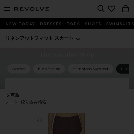
menu - shows more content
Revolve, Apparel & Fashion
Search
NEW TODAY
DRESSES
TOPS
SHOES
SWIMSUIT
リネンアウトフィット
スカート
The Vacation Shop
Dresses
Euro Escape
Hamptons Summer
Linen 
Shop All Vacation
15
商品
ソート
絞り込み検索
Favorite POSEY スコート