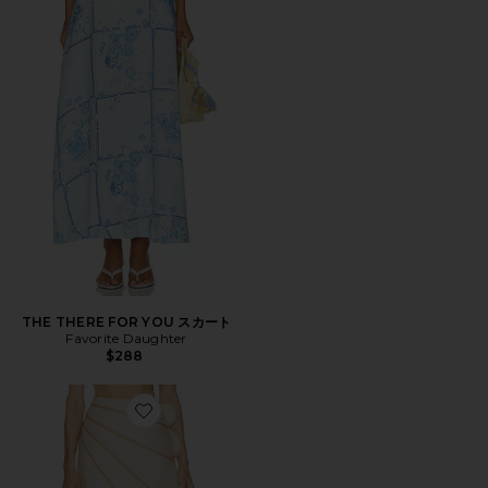
THE THERE FOR YOU スカート
Favorite Daughter
$288
Favorite SANGO スカート