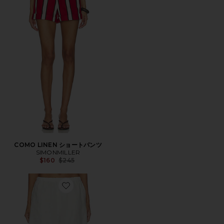
COMO LINEN ショートパンツ
SIMONMILLER
Previous price:
$160
$245
Favorite LINEN BERMUDA SHORT バミューダショー