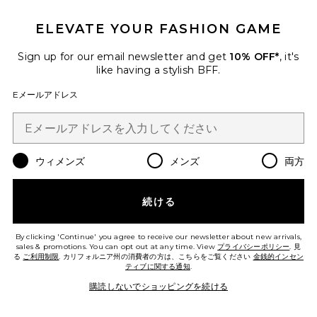
ELEVATE YOUR FASHION GAME
Sign up for our email newsletter and get
10% OFF*
, it's
like having a stylish BFF.
Eメールアドレス
ウィメンズ
メンズ
両方
ベストセラー
続ける
ショートパンツ
HEMANT AND NANDITA
$240
By clicking 'Continue' you agree to receive our newsletter about new arrivals,
sales & promotions. You can opt out at any time. View
プライバシーポリシー
. 見
る
ご利用制限
. カリフォルニア州の消費者の方は、こちらをご覧ください
金銭的インセン
ティブに関する通知
.
Favorite GETAWAY ショートパンツ
購読しないでショッピングを続ける