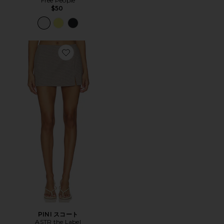
Free People
$50
Favorite PINI スコート
PINI スコート
ASTR the Label