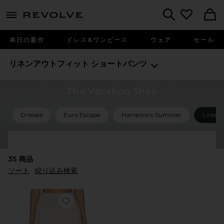
menu - shows more content
Revolve, Apparel & Fashion
Search
本日の新作
ドレス&ワンピース
ウェア
セール
リネンアウトフィット
ショートパンツ
The Vacation Shop
Dresses
Euro Escape
Hamptons Summer
Linen 
Shop All Vacation
35
商品
ソート
絞り込み検索
Favorite フルイドプリーツショーツ