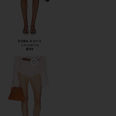
KORA スコート
L'Academie
$159
Favorite WASHED LINEN MICRO SHORT ショートパン