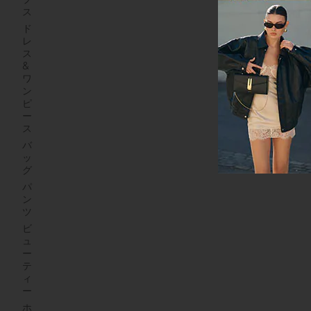
ス
ド
レ
ス
&
ワ
ン
ピ
ー
ス
バ
ッ
グ
パ
ン
ツ
ビ
ュ
ー
テ
ィ
ー
ホ