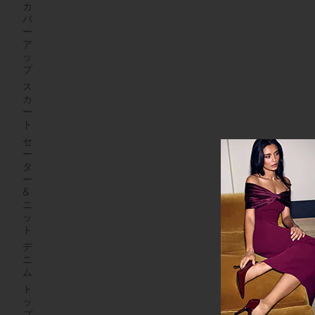
カ
バ
ー
ア
ッ
プ
ス
カ
ー
ト
セ
ー
タ
ー
&
ニ
ッ
ト
デ
ニ
ム
ト
ッ
プ