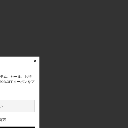
テム、セール、お得
0%0FFクーポンをプ
両方