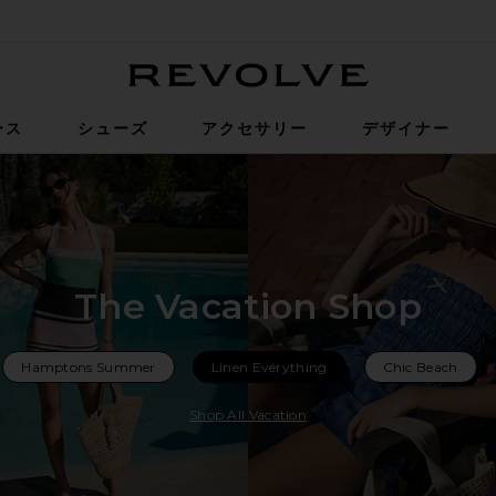
Revolve
ース
シューズ
アクセサリー
デザイナー
The Vacation Shop
Hamptons Summer
Linen Everything
Chic Beach
Shop All Vacation