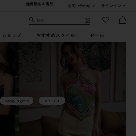
無料配送 & 返品
お問い合わせ
サインイン
Expand For ご連絡
サイト検索
お気に入りア
検索
Visual Search
Ther
ショップ
おすすめスタイル
セール
Vacay Nights
Ibiza Girl