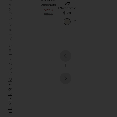
ップ
イ
Uprichard
L'Academie
ン
Sale price:
$228
$178
ワ
Previous price:
$268
ン
シ
ュ
ー
ズ
シ
ョ
ー
ト
previous page
パ
1
ン
ツ
ジ
ャ
next page
ケ
ッ
ト
&
コ
ー