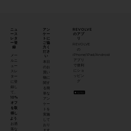
ニュ
アン
REVOLVE
ース
ケー
のアプ
レタ
トに
リ
ー登
ご協
REVOLVE
録
力く
の
ださ
iPhone/iPad/Android
メー
い
アプリ
ルニ
本日
で便利
ュー
のお
にショ
スレ
買い
ッピン
ター
物に
グ
に登
関す
録し
る簡
て、
単な
10%
アン
オフ
ケー
を取
トを
得し
実施
よう
.
して
お洒
おり
落な
ます