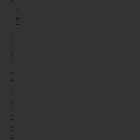
ト
ブ
レ
ザ
ー
ジ
ャ
ン
プ
ス
ー
ツ
ジ
ュ
エ
リ
ー
ス
イ
ム
ウ
ェ
ア
&