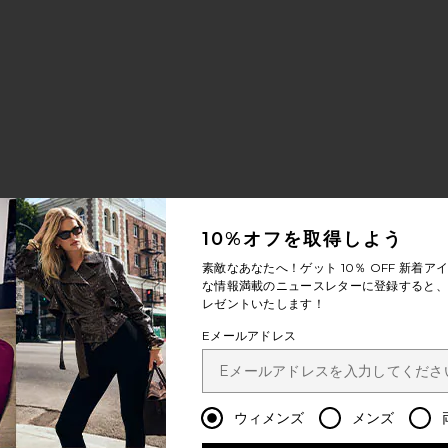
10%オフを取得しよう
素敵なあなたへ！ゲット
10％ OFF
新着アイ
な情報満載のニュースレターに登録すると、1
レゼントいたします！
Eメールアドレス
ウィメンズ
メンズ