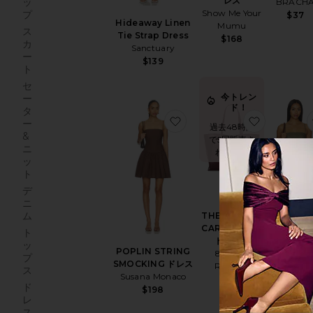
レス
ッ
BRACH
Show Me Your
プ
$37
Hideaway Linen
Mumu
ス
Tie Strap Dress
$168
カ
Sanctuary
ー
$139
ト
セ
今トレン
ー
ド！
タ
お気に入りPOPLIN STRIN
お気に入りT
ー
過去48時間
&
で5回販売さ
ニ
れました
ッ
ト
デ
ニ
DANIEL 
ム
THE HARPER
エアネック
CARYALL トー
ンク
ト
トバッグ
LESET
ッ
POPLIN STRING
8 Other
$260
プ
SMOCKING ドレス
Reasons
ス
Susana Monaco
$189
ド
$198
レ
ス