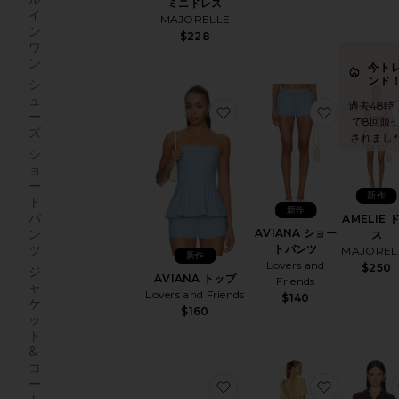
ミニドレス
イ
MAJORELLE
ン
$228
ワ
ン
今ト
ンド
シ
ュ
過去48時
お気に入りAVIANA トップ
お気に入り
ー
で8回販
ズ
されまし
シ
ョ
ー
新作
ト
新作
パ
AMELIE 
AVIANA ショー
ン
ス
トパンツ
ツ
MAJOREL
新作
Lovers and
$250
ジ
AVIANA トップ
Friends
ャ
Lovers and Friends
$140
ケ
$160
ッ
ト
&
コ
ー
お気に入りサングラス
お気に入りE