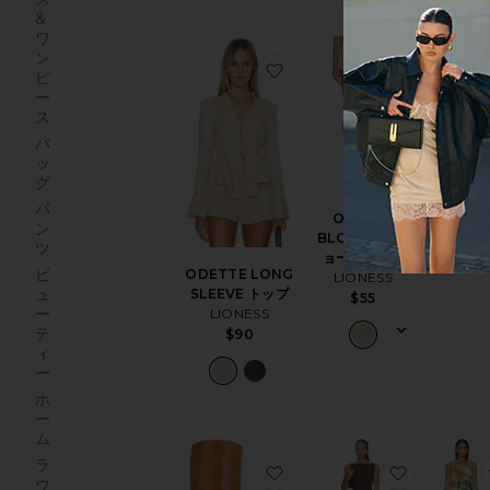
&
ワ
ン
お気に入りODETTE LONG 
お気に入りO
ピ
ー
ス
バ
ッ
グ
SADEE ド
パ
ODETTE
PISTOL
ン
BLOOMER シ
$188
ツ
ョートパンツ
ビ
ODETTE LONG
LIONESS
ュ
SLEEVE トップ
$55
ー
LIONESS
テ
$90
ィ
ー
ホ
ー
ム
ラ
お気に入りIZIA ブーツ
お気に入りG
ウ