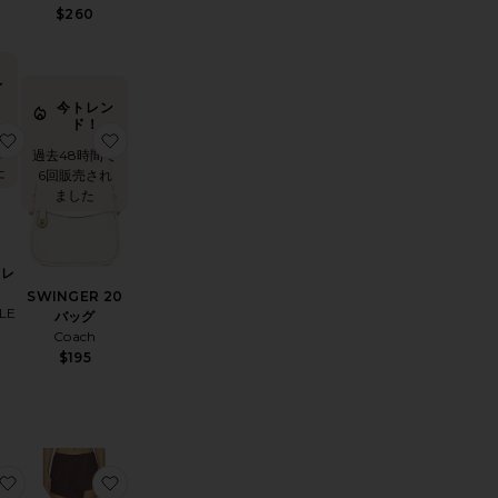
$260
レ
！
今トレン
ド！
間
AVIANA ショートパンツ
お気に入りAMELIE ドレス
お気に入りSWINGER 20 バッグ
売
過去48時間で
た
6回販売され
ました
ドレ
SWINGER 20
LE
バッグ
Coach
$195
VELIA ドレス
お気に入りKATE トップ
お気に入りPOSEY スコート