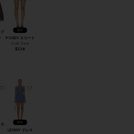
新作
ップ
a
POSEY スコート
Cult Gaia
$328
e Strap Dress
JENNA ミニドレス
お気に入りLUX CUFF カフ
お気に入りLENNY ドレス
新作
 カ
LENNY ドレス