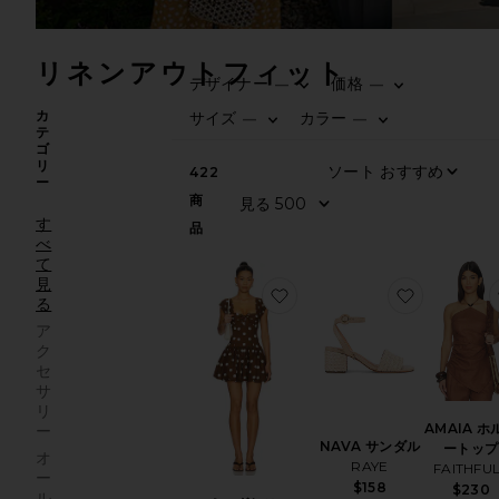
リネンアウトフィット
デザイナー
価格
—
—
カ
サイズ
カラー
—
—
テ
ゴ
リ
422
ー
商
す
品
べ
て
見
お気に入りミニドレス
お気に入り
る
ア
ク
セ
サ
リ
AMAIA ホ
ー
NAVA サンダル
ートップ
オ
RAYE
FAITHFU
ー
$158
$230
ル