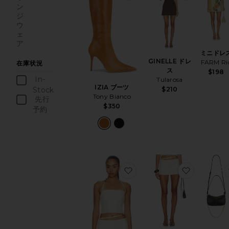
ン
ジ
ウ
ェ
ア
ミニドレ
GINELLE ドレ
FARM Ri
在庫状況
ス
$198
In-
Tularosa
IZIA ブーツ
Stock
$210
Tony Bianco
商品
先行
$350
予約
商品
お気に入りKORA トップ
お気に入り