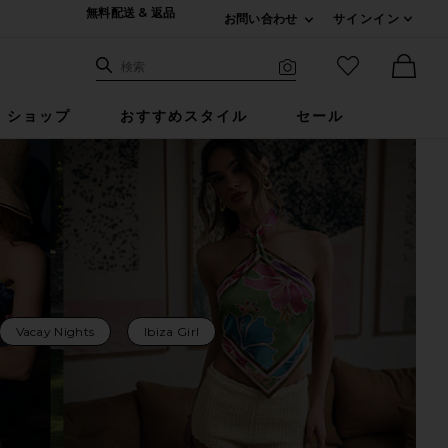
無料配送 & 返品
お問い合わせ
サインイン
Expand For ご連絡
サイト検索
お気に入りア
検索
Visual Search
Ther
ショップ
おすすめスタイル
セール
Vacay Nights
Ibiza Girl