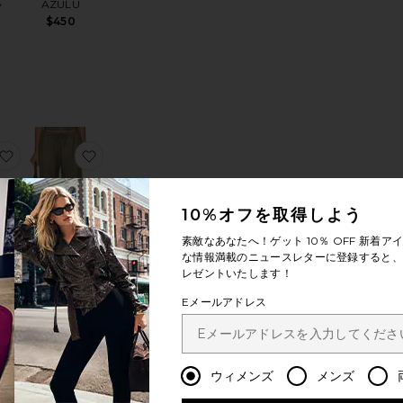
A
AZULU
$450
G SMOCKING ドレス
HE HARPER CARYALL トートバッグ
お気に入りDaniel Drawstring Pocket Pant
お気に入りDANIEL スクエアネックタンク
10%オフを取得しよう
素敵なあなたへ！ゲット
10％ OFF
新着アイ
な情報満載のニュースレターに登録すると、1
スク
レゼントいたします！
タ
Daniel
Drawstring
Eメールアドレス
Pocket Pant
LESET
$380
ウィメンズ
メンズ