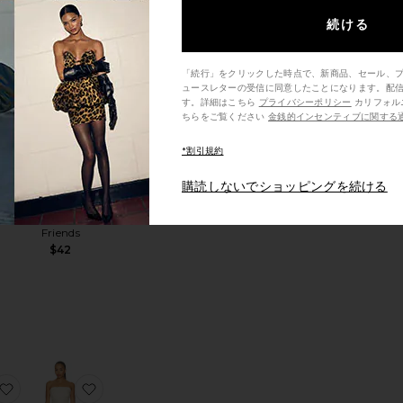
続ける
今トレン
ド！
SLEEVE トップ
DETTE BLOOMER ショートパンツ
お気に入りSADEE ドレス
お気に入りELARAH イヤリング
過去48時間で
「続行」をクリックした時点で、新商品、セール、
6回販売され
ュースレターの受信に同意したことになります。配
ました
す。詳細はこちら
プライバシーポリシー
カリフォルニア州の消費者の方は、こ
ちらをご覧ください
金銭的インセンティブに関する
*割引規約
レス
A
ELARAH イヤリ
購読しないでショッピングを続ける
ング
Lovers and
Friends
$42
INELLE ドレス
お気に入りミニドレス
お気に入りELETTRA ドレス