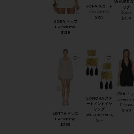
WAVERLY
KORA スコート
ッグ
L'Academie
Coach
$159
$250
KORA トップ
L'Academie
$139
お気に入りLOTTA ドレス
お気に入り
LEXA ト
SONORA ステ
Lovers a
ートメントイヤ
Friends
リング
$140
LOTTA ドレス
petit moments
L'Academie
$55
$239