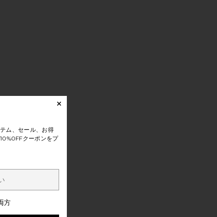
テム、セール、お得
0%0FFクーポンをプ
両方