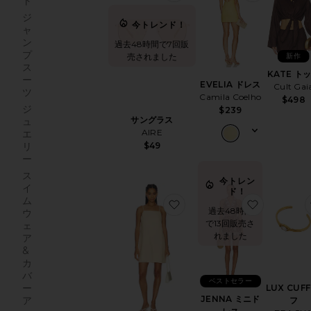
ト
ジ
今トレンド！
ャ
ン
過去48時間で7回販
プ
新作
売されました
ス
KATE ト
ー
EVELIA ドレス
Cult Gai
ツ
Camila Coelho
$498
ジ
$239
サングラス
ュ
AIRE
エ
$49
リ
ー
ス
今トレン
イ
ド！
ム
お気に入りHideaway Linen Ti
お気に入り
過去48時間
ウ
で13回販売さ
ェ
れました
ア
&
カ
バ
ベストセラー
ー
LUX CUFF
JENNA ミニド
ア
フ