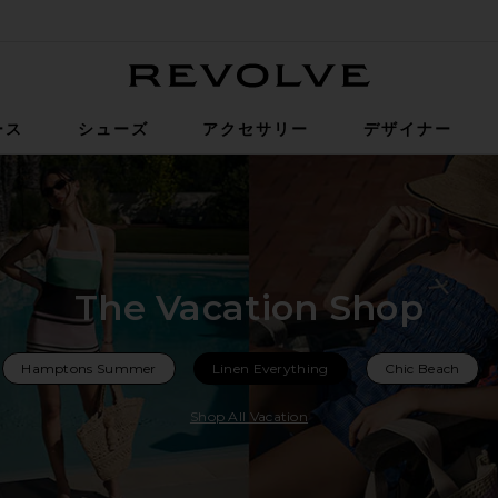
Revolve
ース
シューズ
アクセサリー
デザイナー
The Vacation Shop
Hamptons Summer
Linen Everything
Chic Beach
Shop All Vacation