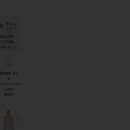
今トレ
ンド！
過去48時間
PER ドレス
気に入りTATE ドレス
お気に入りODINA ドレス
で13回販売
されました
ODINA ドレ
ス
unaway The
Label
$159
ELS ドレス
気に入りALICE ドレス
お気に入りINES ストラップレスマキシドレス