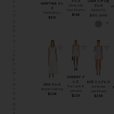
ドレス
LIAM ミディ丈
ク
MARTINA ドレ
Show Me
ドレス
ト
H
ス
Your Mumu
PEIXOTO
ッ
FAITHFULL
$168
Sa
プ
$160
$188
$210
Pr
ビ
ス
チ
ェ
フ
ィ
お気に入りAVA ドレス
お気に入りCHE
お
ッ
ト
&
フ
レ
ア
CHERRY ド
フ
レス
ACE ミニドレス
ロ
AVA ドレス
For Love &
Amanda
ー
Stone Cold Fox
Lemons
Uprichard
ラ
$228
$229
$238
ル
ホ
ル
タ