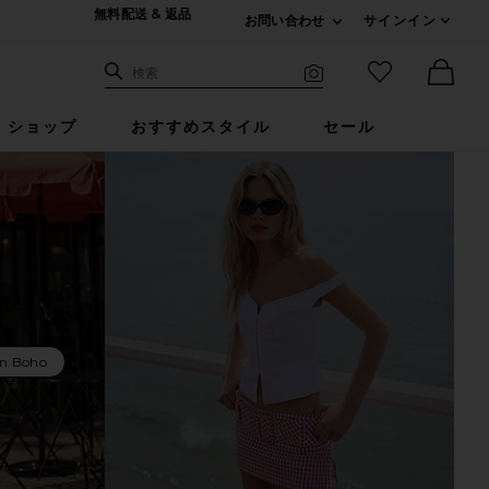
無料配送 & 返品
お問い合わせ
サインイン
Expand For ご連絡
サイト検索
お気に入りア
検索
Visual Search
Ther
ショップ
おすすめスタイル
セール
n Boho