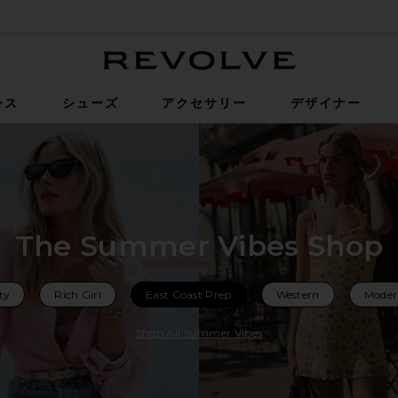
Revolve
ース
シューズ
アクセサリー
デザイナー
The Summer Vibes Shop
ty
Rich Girl
East Coast Prep
Western
Moder
Shop All Summer Vibes