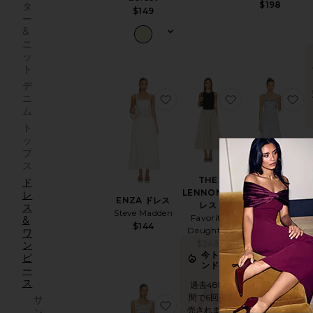
$198
タ
$149
ー
&
ニ
ッ
ト
デ
お気に入りENZA ドレス
お気に入りTHE 
お
ニ
ム
ト
ッ
プ
ス
THE
ド
F
LENNON ド
FREE PEOPLE
レ
ENZA ドレス
レス
HAVENWOOD
ス
Steve Madden
Favorite
マキシドレス
&
$144
Daughter
Free People
ワ
$248
ン
Sa
$162
$248
今トレ
Pr
ピ
ンド！
ー
今トレン
ス
過去48時
ド！
間で6回販
サ
お気に入りSUNCHASER ド
お気に入りBENE
お
売されまし
過去48時間
ン