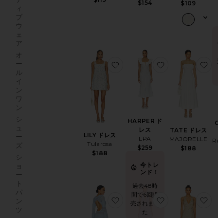
$154
$109
ィ
ブ
ウ
ェ
ア
オ
ー
お気に入りLILY ドレス
お気に入りHAR
お
ル
イ
ン
ワ
ン
シ
HARPER ド
ュ
レス
TATE ドレス
LILY ドレス
ー
LPA
MAJORELLE
R
Tularosa
ズ
$259
$188
$188
シ
今トレ
ョ
ンド！
ー
ト
過去48時
パ
間で6回販
お気に入りALINA ドレス
お気に入りJEW
お
ン
売されまし
ツ
た