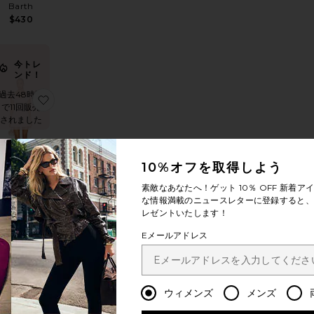
Barth
$430
今トレ
ンド！
過去48時間
LENNON ドレス
気に入りFREE PEOPLE HAVENWOOD マキシドレス
お気に入りFRANCES ドレス
で11回販売
されました
10%オフを取得しよう
RANCES ド
素敵なあなたへ！ゲット
10％ OFF
新着アイ
レス
な情報満載のニュースレターに登録すると、1
For Love &
レゼントいたします！
Lemons
$259
Eメールアドレス
le price:
evious price:
ウィメンズ
メンズ
レス
TTA ドレス
気に入りMISHA ミディ丈ドレス
お気に入りBAYLEY ドレス