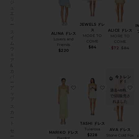
ジ
ュ
エ
リ
ー
JEWELS ドレ
I
ス
ALICE ドレス
ス
ALINA ドレス
MORE TO
MORE TO
イ
Lovers and
COME
COME
ム
Friends
$84
Sa
$72
$84
ウ
$220
Pr
ェ
ア
&
カ
バ
今トレン
ド！
ー
お気に入りMARIKO ドレス
お気に入りTASH
お
ア
過去48時間
ッ
で5回販売さ
プ
れました
ス
カ
ー
ト
TASHI ドレス
Tularosa
AVA ドレス
セ
MARIKO ドレス
$228
Stone Cold Fox
ー
Bardot