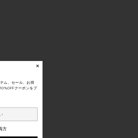
テム、セール、お得
0%0FFクーポンをプ
両方