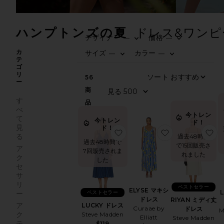
ハンプトンズの夏
ドレス&ワンピ
デザイナー
価格
—
—
0
0
FI
SE
FI
SE
カ
サイズ
カラー
—
—
テ
0
0
FI
SE
FI
SE
ゴ
リ
ソ
56
ー
商
見
す
品
べ
今トレン
て
今トレン
ド！
見
ド！
お気に入りLUCKY ドレス
お気に入りELY
お
る
過去48時間
過去48時間で
で15回販売さ
ア
7回販売されま
れました
ク
した
セ
サ
リ
ベストセラー
ELYSE マキシ
ベストセラー
ー
ドレス
RIYAN ミディ丈
ア
LUCKY ドレス
Curaae by
ドレス
M
ク
Steve Madden
Elliatt
Steve Madden
テ
$119