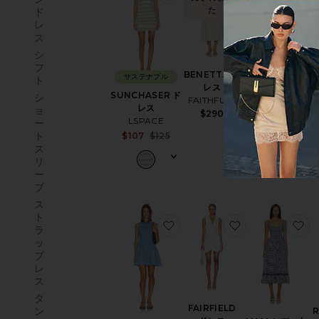
た
で8回販売さ
ド
れました
レ
ス
シ
フ
サステナブル
BENETTA ド
サステナブル
B
ト
レス
MISHA ミディ
SUNCHASER ド
シ
FAITHFULL
丈ドレス
レス
ョ
$290
LSPACE
LSPACE
ー
$189
Sale price:
ト
$107
$125
Previous price:
ス
リ
ー
ブ
ス
ト
お気に入りMARTINA ドレス
お気に入りFAIR
お
ラ
ッ
プ
レ
ス
タ
FAIRFIELD
ン