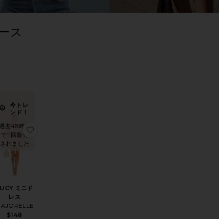
ース
LTER
LECTED
LTER
LECTED
LTER
LECTED
LTER
LECTED
ート
る
今トレ
ンド！
過去48時間
SE マキシドレス
気に入りRIYAN ミディ丈ドレス
お気に入りLUCY ミニドレス
で11回販売
されました
LUCY ミニド
レス
AJORELLE
$148