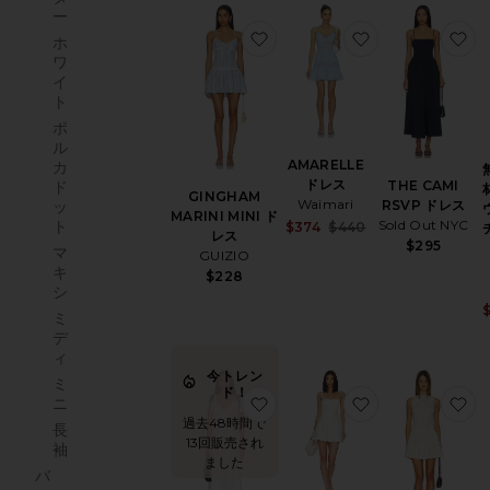
ー
お気に入りGINGHAM MARIN
お気に入りAMA
お
ホ
ワ
イ
ト
ポ
ル
AMARELLE
カ
ドレス
THE CAMI
ド
GINGHAM
Waimari
RSVP ドレス
ッ
MARINI MINI ド
Sold Out NYC
ト
Sale price:
$374
$440
レス
Previous price:
$295
マ
GUIZIO
キ
$228
シ
ミ
デ
ィ
今トレン
ミ
ド！
お気に入りショートスリーブマ
お気に入りMAR
お
ニ
過去48時間で
長
13回販売され
袖
ました
バ