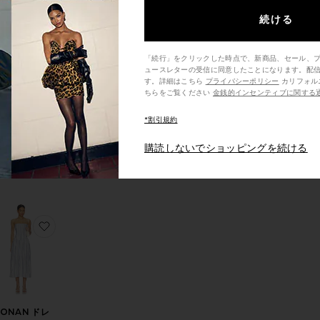
続ける
「続行」をクリックした時点で、新商品、セール、
ュースレターの受信に同意したことになります。配
AYLEY ドレ
す。詳細はこちら
プライバシーポリシー
カリフォルニア州の消費者の方は、こ
ス
ちらをご覧ください
金銭的インセンティブに関する
ASTR the
Label
*割引規約
$198
購読しないでショッピングを続ける
FIELD ドレス
気に入りLIAM ミディ丈ドレス
お気に入りRONAN ドレス
RONAN ドレ