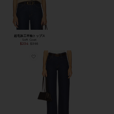
起毛加工半袖トップス
Soft Goat
Previous price:
$234
$395
Favorite HARPER ストレート