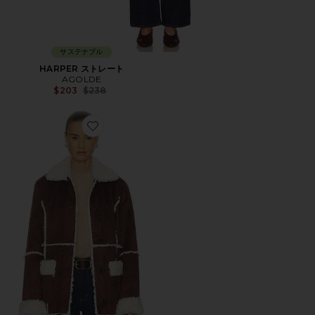
サステナブル
HARPER ストレート
AGOLDE
Previous price:
$203
$238
Favorite LAURA ジャケット