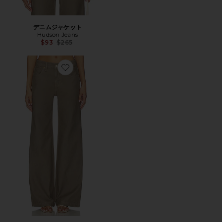
デニムジャケット
Hudson Jeans
Previous price:
$93
$265
Favorite RYLEE 大きい