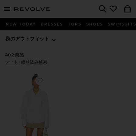
menu - shows more content
Revolve, Apparel & Fashion
Search
NEW TODAY
DRESSES
TOPS
SHOES
SWIMSUIT
秋のアウトフィット
402
商品
ソート
絞り込み検索
Favorite PRE-STYLED MINI WRAP ドレス