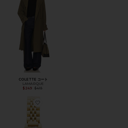
COLETTE コート
LAMARQUE
Previous price:
$249
$415
Favorite ISOBEL ウォッチ