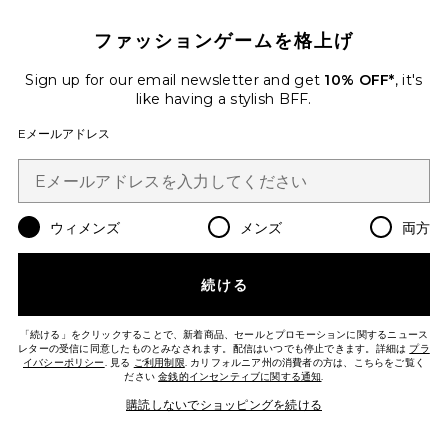
ファッションゲームを格上げ
Sign up for our email newsletter and get
10% OFF*
, it's
like having a stylish BFF.
Eメールアドレス
TRENCHEROUS コート
LIONESS
Previous price:
$76
$130
ウィメンズ
メンズ
両方
Favorite クルーセーター
続ける
「続ける」をクリックすることで、新着商品、セールとプロモーションに関するニュース
レターの受信に同意したものとみなされます。配信はいつでも停止できます。詳細は
プラ
イバシーポリシー
. 見る
ご利用制限
. カリフォルニア州の消費者の方は、こちらをご覧く
ださい
金銭的インセンティブに関する通知
.
購読しないでショッピングを続ける