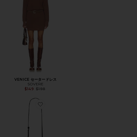
VENICE セータードレス
SOVERE
Previous price:
$149
$198
Favorite PARIS ハンドバッグ