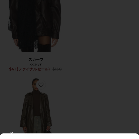
スカーフ
jocelyn
Previous price:
$41 (ファイナルセール)
$150
Favorite TRENCHEROUS コート
CLOSE MODAL