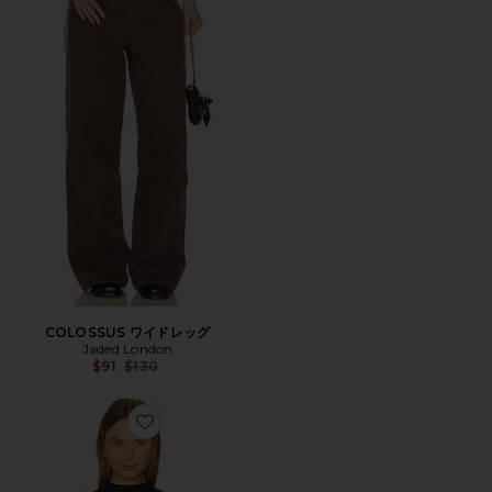
COLOSSUS ワイドレッグ
Jaded London
Previous price:
$91
$130
Favorite AVEN トップ