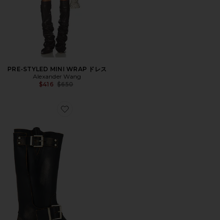
PRE-STYLED MINI WRAP ドレス
Alexander Wang
Previous price:
$416
$650
Favorite TAY バイカーブーツ