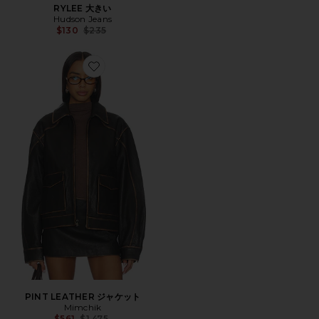
RYLEE 大きい
Hudson Jeans
Previous price:
$130
$235
Favorite PINT LEATHER ジャケット
PINT LEATHER ジャケット
Mimchik
Previous price:
$561
$1,475