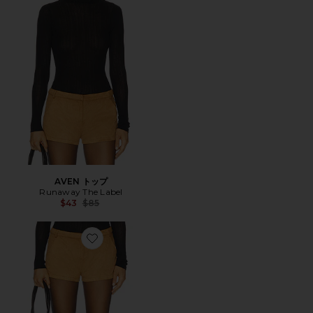
AVEN トップ
Runaway The Label
Previous price:
$43
$85
Favorite ZAELA ショートパンツ