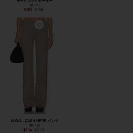
モックネックセーター
SKIMS
Previous price:
$159
$198
Favorite WOOL CASHMERE パンツ
WOOL CASHMERE パンツ
SKIMS
Previous price:
$194
$228