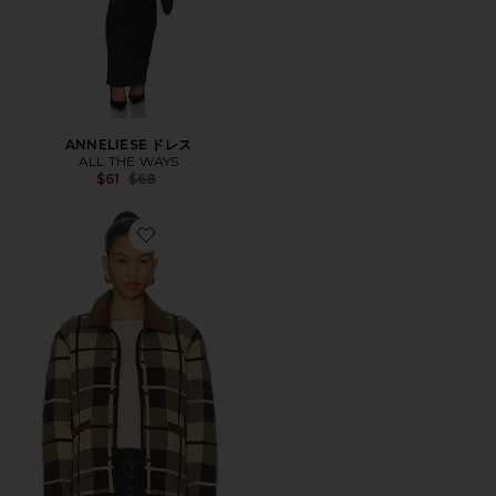
ANNELIESE ドレス
ALL THE WAYS
Previous price:
$61
$68
Favorite ジャケット