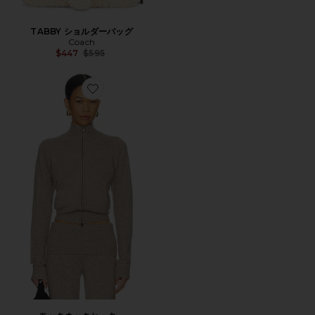
TABBY ショルダーバッグ
Coach
Previous price:
$447
$595
Favorite モックネックセーター