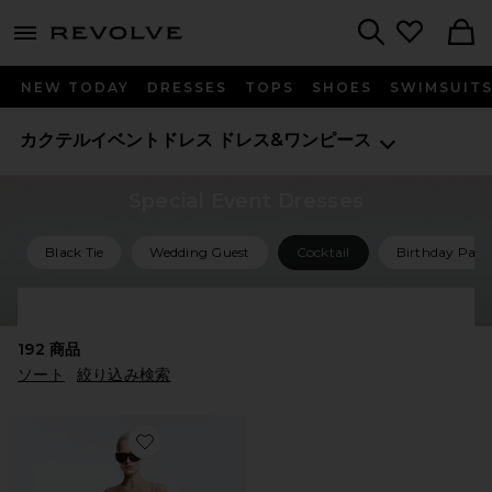
menu - shows more content
Revolve, Apparel & Fashion
Search
NEW TODAY
DRESSES
TOPS
SHOES
SWIMSUIT
カクテルイベントドレス
ドレス&ワンピース
Special Event Dresses
Black Tie
Wedding Guest
Cocktail
Birthday Part
Shop All Special Event Dresses
192
商品
ソート
絞り込み検索
Favorite NOAILLES ガウン