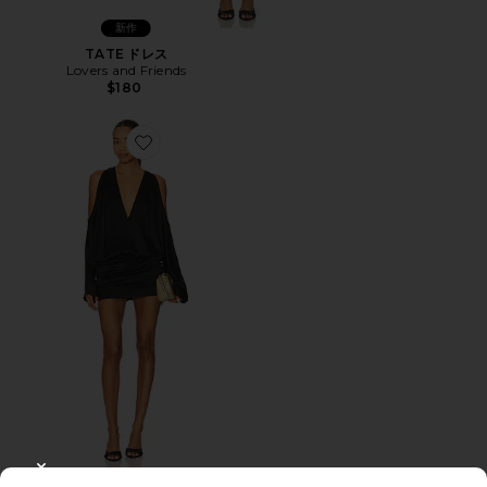
新作
TATE ドレス
Lovers and Friends
$180
Favorite THE SAROJA ドレス
CLOSE MODAL