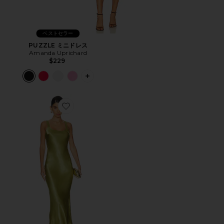
ベストセラー
PUZZLE ミニドレス
Amanda Uprichard
$229
PLUS ICON TO SEE MORE OPTIONS 
Favorite AVANI ドレス