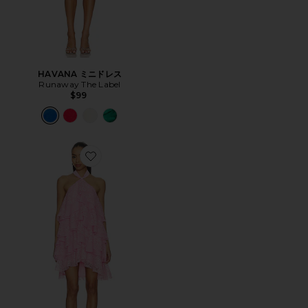
HAVANA ミニドレス
Runaway The Label
$99
Favorite POPPY ドレス