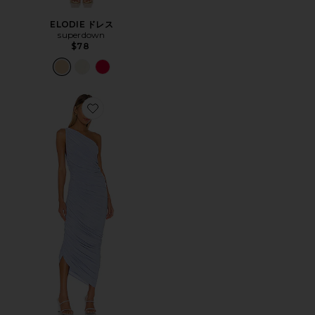
ELODIE ドレス
superdown
$78
Favorite DIANA ガウン