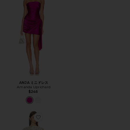
ANJA ミニドレス
Amanda Uprichard
$246
Favorite BETHANY ドレス