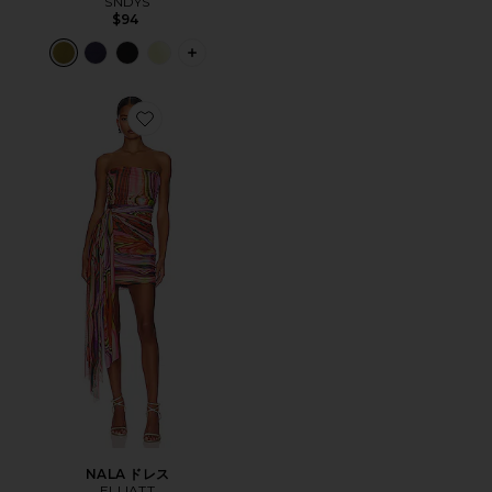
SNDYS
$94
PLUS ICON TO SEE MORE OPTIONS
Favorite NALA ドレス
NALA ドレス
ELLIATT