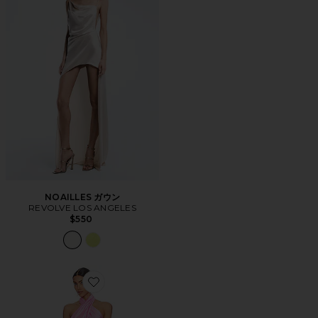
NOAILLES ガウン
REVOLVE LOS ANGELES
$550
Favorite JASMINE ドレス