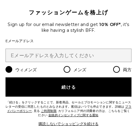
THE SAROJA ドレス
NBD
ファッションゲームを格上げ
$249
Sign up for our email newsletter and get
10% OFF*
, it's
like having a stylish BFF.
Favorite NARGIS ドレス
Eメールアドレス
ウィメンズ
メンズ
両方
続ける
「続ける」をクリックすることで、新着商品、セールとプロモーションに関するニュース
レターの受信に同意したものとみなされます。配信はいつでも停止できます。詳細は
プラ
イバシーポリシー
. 見る
ご利用制限
. カリフォルニア州の消費者の方は、こちらをご覧く
ださい
金銭的インセンティブに関する通知
.
購読しないでショッピングを続ける
NARGIS ドレス
NBD
$268