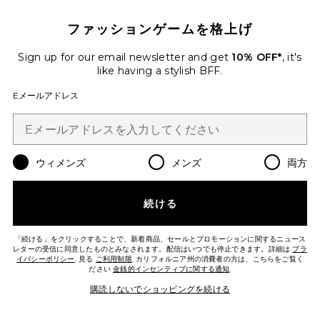
ファッションゲームを格上げ
ARABELLE ドレス
Runaway The Label
$159
Sign up for our email newsletter and get
10% OFF*
, it's
like having a stylish BFF.
Favorite KESARI ドレス
Eメールアドレス
ウィメンズ
メンズ
両方
続ける
「続ける」をクリックすることで、新着商品、セールとプロモーションに関するニュース
レターの受信に同意したものとみなされます。配信はいつでも停止できます。詳細は
プラ
イバシーポリシー
. 見る
ご利用制限
. カリフォルニア州の消費者の方は、こちらをご覧く
今トレンド!
ださい
金銭的インセンティブに関する通知
.
先ほど7点売れました
購読しないでショッピングを続ける
KESARI ドレス