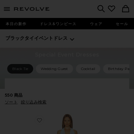
menu - shows more content
Revolve, Apparel & Fashion
Search
本日の新作
ドレス&ワンピース
ウェア
セール
ブラックタイイベントドレス
Special Event Dresses
Black Tie
Wedding Guest
Cocktail
Birthday Part
Shop All Special Event Dresses
550
商品
ソート
絞り込み検索
Favorite NOORAH ドレス