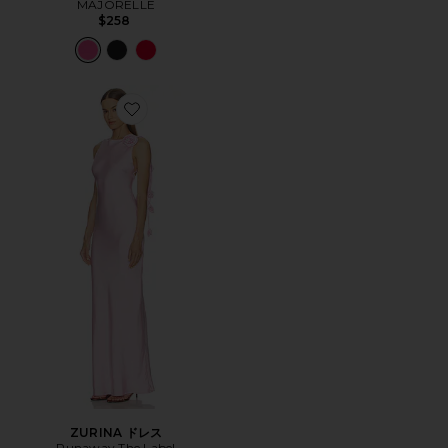
MAJORELLE
$258
Favorite ZURINA ドレス
ZURINA ドレス
Runaway The Label