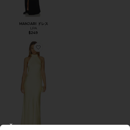
MANJARI ドレス
LPA
$249
Favorite ARABELLE ドレス
CLOSE MODAL