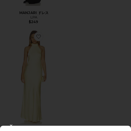
MANJARI ドレス
LPA
$249
Favorite ARABELLE ドレス
CLOSE MODAL