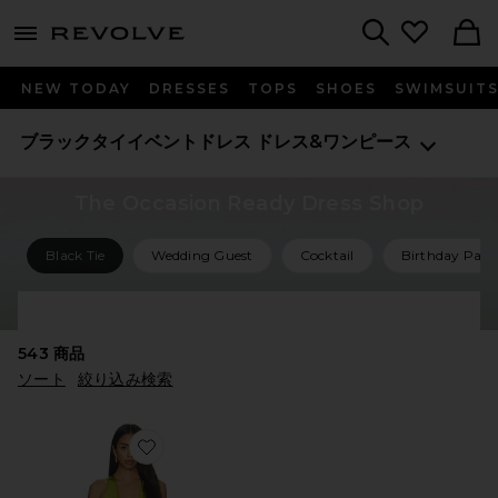
menu - shows more content
Revolve, Apparel & Fashion
Search
NEW TODAY
DRESSES
TOPS
SHOES
SWIMSUIT
ブラックタイイベントドレス
ドレス&ワンピース
The Occasion Ready Dress Shop
Black Tie
Wedding Guest
Cocktail
Birthday Part
Shop All Occasion Ready Dresses
543
商品
ソート
絞り込み検索
Favorite PUSHPA ガウン