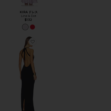
KIRA ドレス
Line & Dot
$132
Favorite MANJARI ドレス