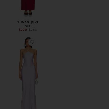
SUMAN ドレス
NBD
Previous price:
$220
$258
Favorite KIRA ドレス