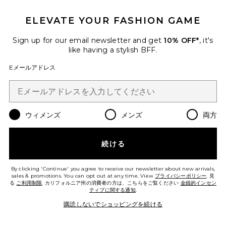
ARABELLE ドレス
Runaway The Label
$159
ELEVATE YOUR FASHION GAME
Sign up for our email newsletter and get
10% OFF*
, it's
Favorite KESARI ドレス
like having a stylish BFF.
Eメールアドレス
ウィメンズ
メンズ
両方
続ける
By clicking 'Continue' you agree to receive our newsletter about new arrivals,
今トレンド!
sales & promotions. You can opt out at any time. View
プライバシーポリシー
. 見
先ほど10点売れました
る
ご利用制限
. カリフォルニア州の消費者の方は、こちらをご覧ください
金銭的インセン
ティブに関する通知
.
購読しないでショッピングを続ける
KESARI ドレス
Runaway The Label
$159