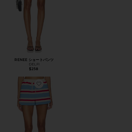
RENEE ショートパンツ
DELFI
$258
Favorite STRIPED COTTON JERSEY SHORTS 