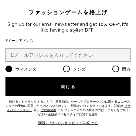
Favorite RIBBON FLOWERS スコート
ファッションゲームを格上げ
Sign up for our email newsletter and get
10% OFF*
, it's
like having a stylish BFF.
Eメールアドレス
ウィメンズ
メンズ
両方
続ける
RIBBON FLOWERS スコート
「続ける」をクリックすることで、新着商品、セールとプロモーションに関するニュース
レターの受信に同意したものとみなされます。配信はいつでも停止できます。詳細は
For Love & Lemons
プラ
イバシーポリシー
. 見る
ご利用制限
. カリフォルニア州の消費者の方は、こちらをご覧く
$259
ださい
金銭的インセンティブに関する通知
.
購読しないでショッピングを続ける
Favorite KIAN ニットスコート