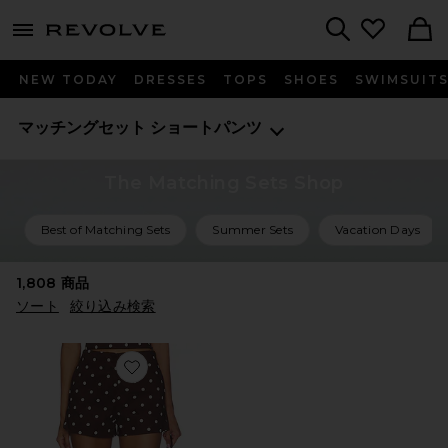
menu - shows more content
Revolve, Apparel & Fashion
Search
NEW TODAY
DRESSES
TOPS
SHOES
SWIMSUIT
マッチングセット
ショートパンツ
The Matching Sets Shop
Best of Matching Sets
Summer Sets
Vacation Days
1,808
商品
ソート
絞り込み検索
Favorite POLINA ショートパンツ