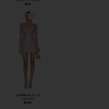
MORE TO COME
$88
Favorite KAMALA ドレス
KAMALA ドレス
retrofete
$598