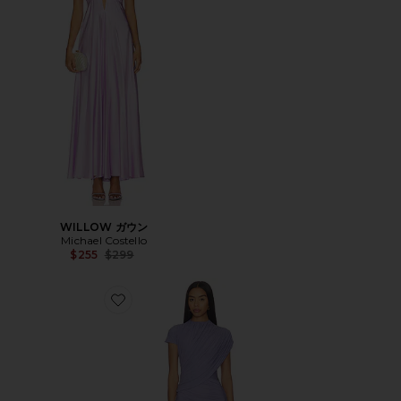
WILLOW ガウン
Michael Costello
Previous price:
$255
$299
Favorite ALINA ドレス