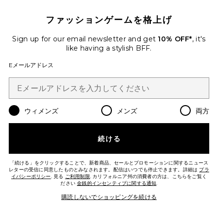
ファッションゲームを格上げ
SIRENA MESH FLOWER マキシドレ
ス
PatBO
Sign up for our email newsletter and get
10% OFF*
, it's
$795
like having a stylish BFF.
Eメールアドレス
Favorite SAPHINE ドレス
ウィメンズ
メンズ
両方
続ける
「続ける」をクリックすることで、新着商品、セールとプロモーションに関するニュース
レターの受信に同意したものとみなされます。配信はいつでも停止できます。詳細は
プラ
イバシーポリシー
. 見る
ご利用制限
. カリフォルニア州の消費者の方は、こちらをご覧く
ださい
金銭的インセンティブに関する通知
.
購読しないでショッピングを続ける