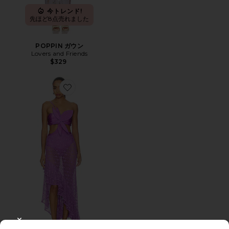
今トレンド!
先ほど8点売れました
POPPIN ガウン
Lovers and Friends
$329
Favorite SIRENA MESH FLOWER マキシドレス
CLOSE MODAL