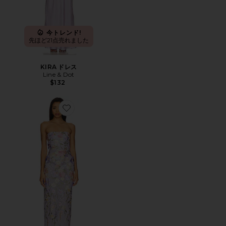
今トレンド!
先ほど21点売れました
KIRA ドレス
Line & Dot
$132
Favorite POPPIN ガウン