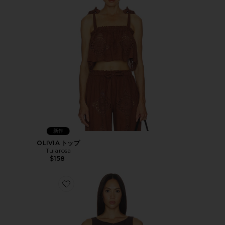
新作
OLIVIA トップ
Tularosa
$158
Favorite Trestles Twill Button Down Tank Top