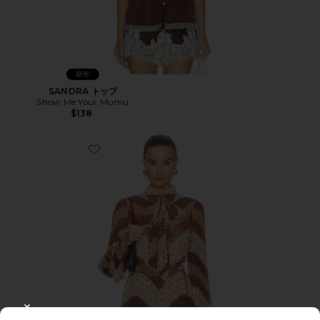
新作
SANDRA トップ
Show Me Your Mumu
$138
Favorite Sunray Collard Shirt
CLOSE MODAL