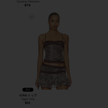
Susana Monaco
$78
Favorite VIRA トップ
新作
VIRA トップ
Tiger Mist
$55