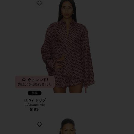
Favorite LENY トップ
今トレンド!
先ほど6点売れました
新作
LENY トップ
L'Academie
$189
Favorite PLAY ホルター