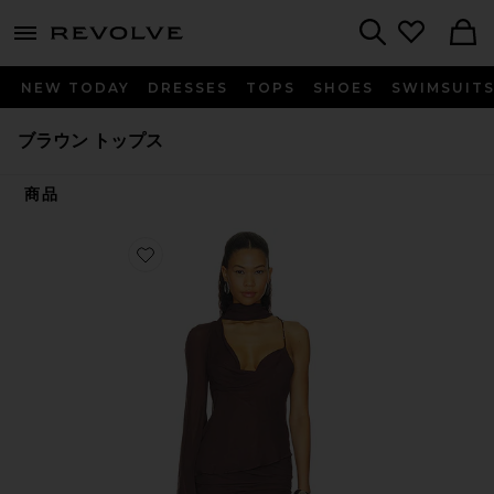
menu - shows more content
Revolve, Apparel & Fashion
Search
NEW TODAY
DRESSES
TOPS
SHOES
SWIMSUIT
ブラウン トップス
商品
Favorite MALITA トップ