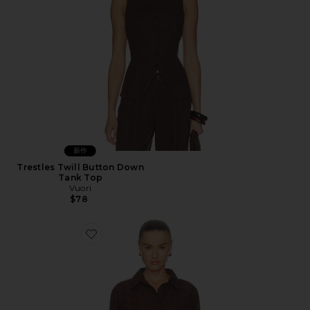
新作
Trestles Twill Button Down
Tank Top
Vuori
$78
Favorite FALLON ボタンアップ