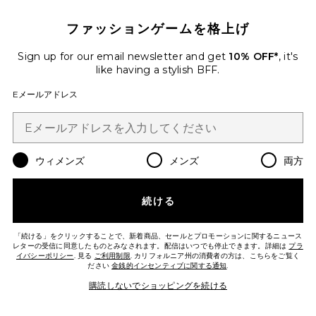
ファッションゲームを格上げ
新作
Sign up for our email newsletter and get
10% OFF*
, it's
Sunray Collard Shirt
like having a stylish BFF.
Zimmermann
$595
Eメールアドレス
Favorite KAE トップ
ウィメンズ
メンズ
両方
続ける
「続ける」をクリックすることで、新着商品、セールとプロモーションに関するニュース
レターの受信に同意したものとみなされます。配信はいつでも停止できます。詳細は
プラ
イバシーポリシー
. 見る
ご利用制限
. カリフォルニア州の消費者の方は、こちらをご覧く
ださい
金銭的インセンティブに関する通知
.
購読しないでショッピングを続ける