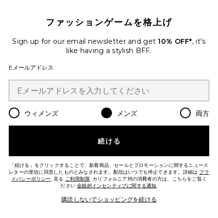
10%オフを取得しよう
ファッションゲームを格上げ
メールを送信することにより、当社のニュースレターに登録。いつで
も配信停止できます。
プライバシーポリシー
Sign up for our email newsletter and get
10% OFF*
, it's
Email Address
like having a stylish BFF.
Eメールアドレス
Sign Up
ウィメンズ
メンズ
両方
ja
USD
Change Country Regions Preferences
続ける
改善にご協力ください！
本日のお買い物に関する簡単なアンケートを実施しております
Let's Go!
「続ける」をクリックすることで、新着商品、セールとプロモーションに関するニュース
レターの受信に同意したものとみなされます。配信はいつでも停止できます。詳細は
プラ
イバシーポリシー
. 見る
ご利用制限
. カリフォルニア州の消費者の方は、こちらをご覧く
ださい
金銭的インセンティブに関する通知
.
カスタマーサービス
購読しないでショッピングを続ける
© EMINENT, INC. (A REVOLVE GROUP COMPANY). ALL RIGHTS RESERVED