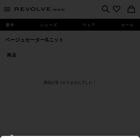
Revolve
menu - shows more content
Search
新作
シューズ
ウェア
セール
ベージュセーター&ニット
商品
商品が見つかりませんでした！
FOOTER
CLOSE MODAL