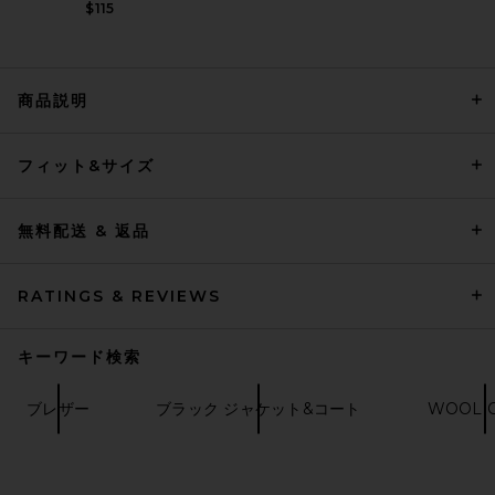
$115
商品説明
Theory Precision Ponte
フィット&サイズ
Murphy Jacket in Baltic
THEORY
$465
無料配送 & 返品
RATINGS & REVIEWS
キーワード検索
ブレザー
ブラック ジャケット&コート
WOOL 