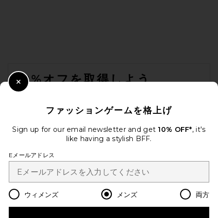
Vuori Terrain Jacket in River
Rock
VUORI
FOOTER
前の価格:
$104
$138
10%オフを取得しよう
Close Modal
メールを送信することにより、当社のニュースレターに登録。いつで
も配信停止できます。
プライバシーポリシー
ファッションゲームを格上げ
EMAIL ADDRESS
Sign up for our email newsletter and get
10% OFF*
, it's
like having a stylish BFF.
Sign Up
Eメールアドレス
ja
USD
Change Country Regions Preferences
ウィメンズ
メンズ
両方