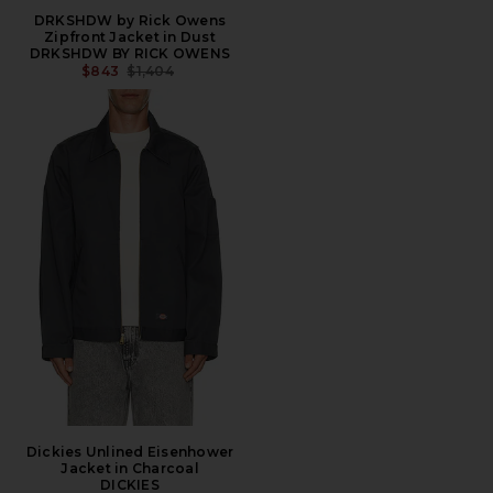
DRKSHDW by Rick Owens
Zipfront Jacket in Dust
DRKSHDW BY RICK OWENS
前の価格:
$843
$1,404
Dickies Unlined Eisenhower
Jacket in Charcoal
DICKIES