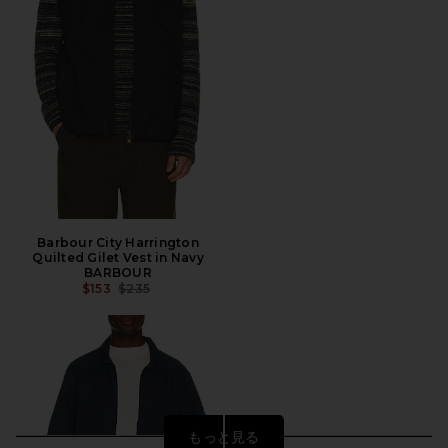
Barbour City Harrington
Quilted Gilet Vest in Navy
BARBOUR
前の価格:
$153
$235
もっと見る