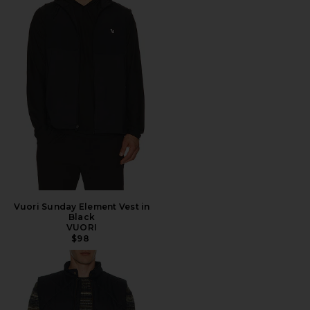
Vuori Sunday Element Vest in
Black
VUORI
$98