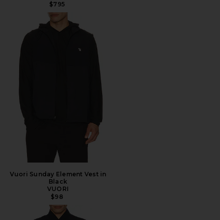
$795
Vuori Sunday Element Vest in
Black
VUORI
$98