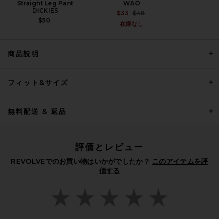
Straight Leg Pant
WAO
DICKIES
PREVIOUS PRICE:
$33
$48
$50
在庫なし
商品説明
Entire Studios Standard
Track Jacket in Washed
Black
フィット&サイズ
ENTIRE STUDIOS
$280
無料配送 & 返品
評価とレビュー
REVOLVEでのお買い物はいかがでしたか？
このアイテムを評
価する