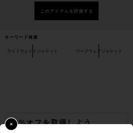
このアイテムを評価する
Fear of God ESSENTIALS
Classic Denim Jacket in
Overdyed Black
キーワード検索
FEAR OF GOD ESSENTIALS
$250
ライトウェイトジャケット
ワークウェアジャケット
FOOTER
10%オフを取得しよう
Close Modal