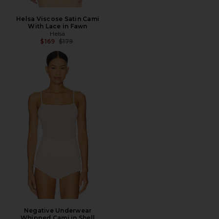
Helsa Viscose Satin Cami
With Lace in Fawn
Helsa
前の価格:
$169
$179
Negative Underwear
Whipped Cami in Shell