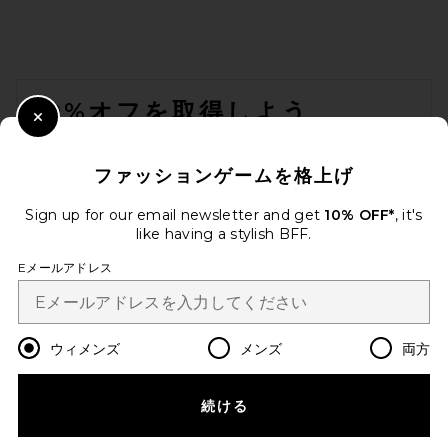
EAVES Decon Top in Olive
EAVES
$199
FOOTER
10%オフを取得しよう
Close Modal
メールを送信することにより、当社のニュースレターに登録。いつで
も配信停止できます。
プライバシーポリシー
ファッションゲームを格上げ
Email Address
Sign up for our email newsletter and get
10% OFF*
, it's
like having a stylish BFF.
Sign Up
Eメールアドレス
ja
USD
Change Country Regions Preferences
ウィメンズ
メンズ
両方
続ける
改善にご協力ください！
Helsa Viscose Georgette
Cami With Lace in Peony Pink
本日のお買い物に関する簡単なアンケートを実施しております
Let's Go!
Helsa