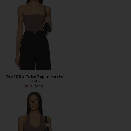
EAVES Bo Tube Top in Mocha
EAVES
前の価格:
$88
$168