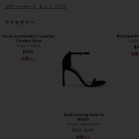
ボディースーツ
タン トップス
アクセサリー
Dora Asymmetric Leather
Braided R
Combo Skirt
LARU
Citizens of Humanity Darya
Alice + Olivia
$
Corset Top in Black
$330
Citizens of Humanity
在庫
前の価格:
$90
$298
在庫なし
Nudistsong Heel in
Black
Stuart Weitzman
Previous price:
$314
$475
在庫なし