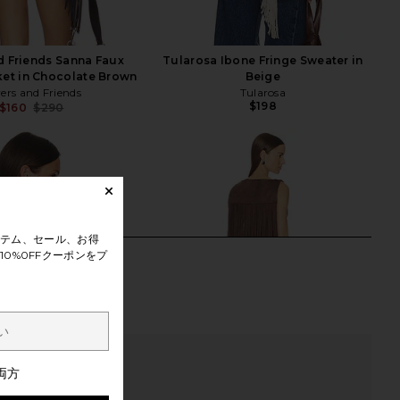
d Friends Sanna Faux
Tularosa Ibone Fringe Sweater in
ket in Chocolate Brown
Beige
ers and Friends
Tularosa
$198
$160
$290
Previous price:
テム、セール、お得
0%0FFクーポンをプ
両方