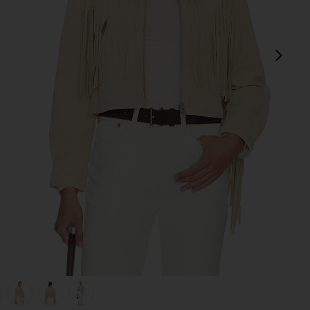
次
view 1 of 6 FRINGE ジャケット in Morning Latte
v