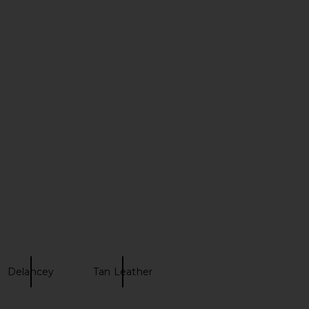
Label Reid Jacket in
AGOLDE Wayne Denim Jacket in
intage Cream
Resent
STR the Label
AGOLDE
$328
$158
$168
Previous price:
Delancey
Tan Leather