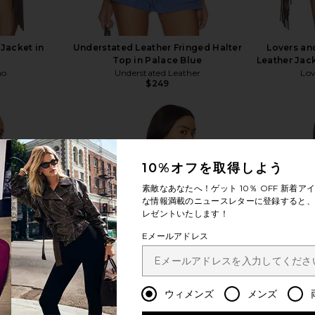
Jacket in
Understated Leather Fringed Halter
Lovers an
e
Top in Palace Blue
Leather Jac
ho
Understated Leather
Lov
$249
10%オフを取得しよう
もっと見る
素敵なあなたへ！ゲット
10％ OFF
新着アイ
な情報満載のニュースレターに登録すると、1
レゼントいたします！
Eメールアドレス
ウィメンズ
メンズ