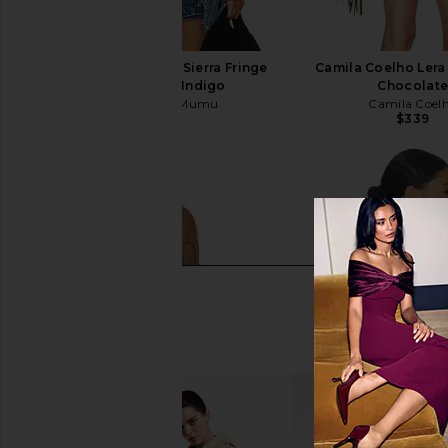
Show Me Your Mumu Sierra Fringe
Camila Coelho Lera 
Jacket in Blue Indigo
Chocolat
Show Me Your Mumu
Camila Coel
$228
$339