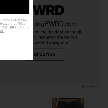
den Dallas Jacket in
Camila Coelho Lera Mini Dress in
プロモーションに関するニ
Chestnut
Chocolate
信停止はいつでも可能で
Steve Madden
Camila Coelho
$259
通知
$124
$139
Previous price: