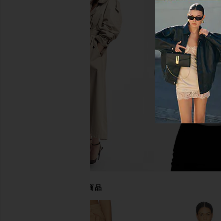
Understated Leather Midi Rodeo
Understated Leath
Robe in Almond
Jacket in Strawbe
Understated Leather
Understated Le
$199
$493
$58
あなたにおすすめの商品