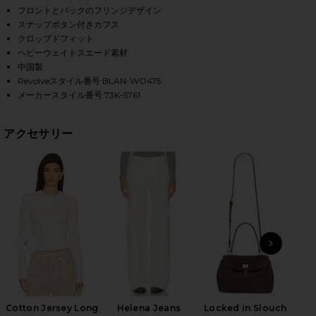
フロントとバックのフリンジデザイン
スナップボタン付きカフス
クロップドフィット
HARE FRINGE JACKET IN MORNING LATTE ON FACEB
HARE FRINGE JACKET IN MORNING LATTE ON TWITT
HARE FRINGE JACKET IN MORNING LATTE ON PINTE
ヘビーウェイトスエード素材
中国製
Revolveスタイル番号 BLAN-WO475
メーカースタイル番号 73K-5761
アクセサリー
前のスライド
次のス
Ves
H
Cotton Jersey Long
Helena Jeans
Locked in Slouch