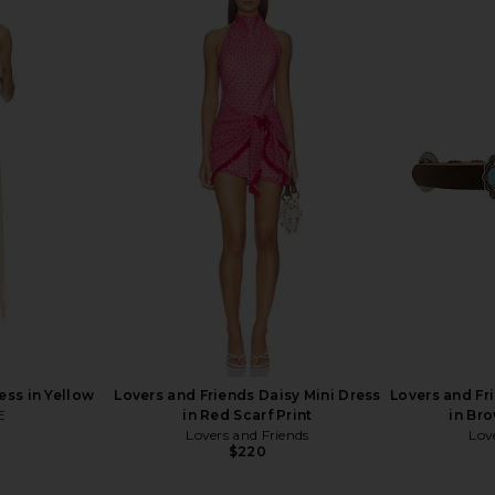
 Oversized
Jaded London Draped Lace Up
RAYE C
 Camel
Corset Top in Sand
li
Jaded London
$170
ss in Yellow
Lovers and Friends Daisy Mini Dress
Lovers and Fr
E
in Red Scarf Print
in Br
Lovers and Friends
Lov
$220