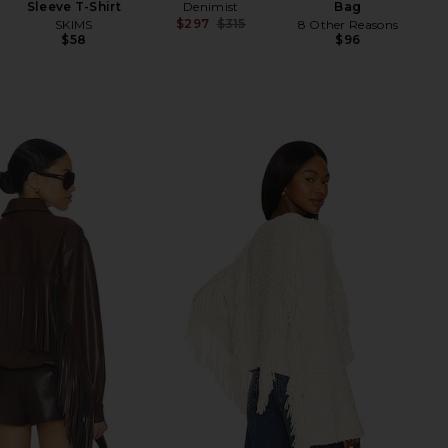
Sleeve T-Shirt
Denimist
Bag
$297
$315
SKIMS
8 Other Reasons
Previous price:
$58
$96