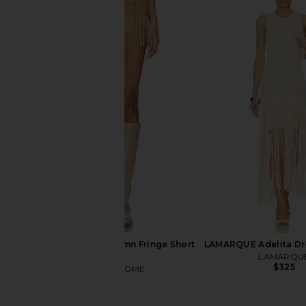
With Jean Belinda Top in White
Norma Kamali Fringe
Lace
Jean Jacket in
With Jean
Norma Kama
$176
$695
MORE TO COME Autumn Fringe Short
LAMARQUE Adelita Dre
in Tan
LAMARQU
$325
MORE TO COME
$72