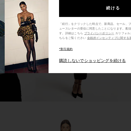
続ける
er Wanted
Understated Leather Combo Fringe
Steve Mad
「続行」をクリックした時点で、新商品、セール、
rry Cream
Jacket in Brown
ュースレターの受信に同意したことになります。配
ather
Understated Leather
す。詳細はこちら
プライバシーポリシー
カリフォルニア州の消費者の方は、こ
ちらをご覧ください
金銭的インセンティブに関する
0
$233
$475
Previous price:
Previous price:
*割引規約
購読しないでショッピングを続ける