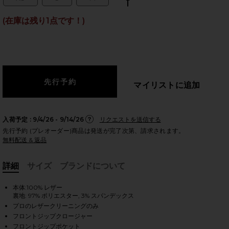
Size:
Size:
Size:
Size:
(在庫は残り1点です！)
のスライド
マイリストに追加
入荷予定 :
9/4/26 - 9/14/26
リクエストを送信する
先行予約 (プレオーダー)商品は発送が完了次第、請求されます。
無料配送 & 返品
詳細
サイズ
ブランドについて
, Cu
本体:100% レザー
裏地: 97% ポリエスター, 3% スパンデックス
プロのレザークリーニングのみ
iew 2 of 6 FRINGE ジャケット in Morning Latte
vie
フロントジップクロージャー
フロントジップポケット