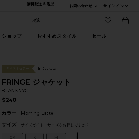
無料配送 & 返品
お問い合わせ
サインイン
Expand For ご連絡
サイト検索
お気に入りア
検索
Ther
ショップ
おすすめスタイル
セール
In Jackets
#6 ベストセラー
FRINGE ジャケット
B
bran
BLANKNYC
$248
カラー:
Morning Latte
Plea
サイズ:
サイズガイド
サイズをお探しですか？
XS
S
M
L