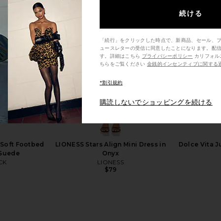
続ける
「続行」をクリックした時点で、新商品、セール、
ュースレターの受信に同意したことになります。配
す。詳細はこちら
プライバシーポリシー
カリフォルニア州の消費者の方は、こ
ちらをご覧ください
金銭的インセンティブに関する
*割引規約
購読しないでショッピングを続ける
ona Soft
BIRKENSTOCK Arizona Soft
BIRKENST
tique White
Footbed Sandal in White Copper
Buckle 
BIRKENSTOCK
B
$155
CK
Soft Footbed
LIONESS Stars Align Mini Dress in
Dolce Vita J
 Suede
Onyx
CK
LIONESS
$79