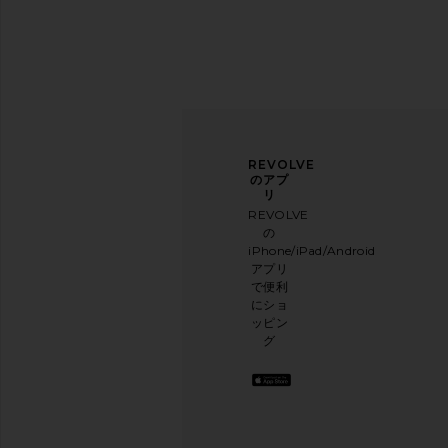
ニュ
アン
REVOLVE
ース
ケー
のアプ
レタ
トに
リ
ー登
ご協
REVOLVE
録
力く
の
ださ
iPhone/iPad/Android
メー
BIRKENSTOCK Madrid Big Buckle
BIRKENSTOCK Barbado
い
アプリ
ルニ
Eva Sandal in Eggshell
in White
本日
で便利
ュー
BIRKENSTOCK
BIRKENSTO
のお
$55
$35
にショ
スレ
買い
ッピン
ター
物に
グ
に登
関す
録し
る簡
て、
単な
10%
アン
オフ
ケー
を取
トを