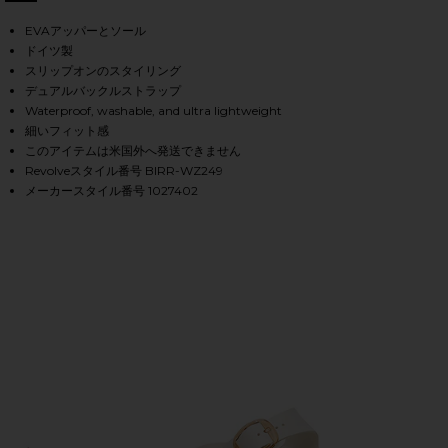
, Cu
EVAアッパーとソール
ドイツ製
HARE ARIZONA EVA IN ROAST ON FACEBOOK (OPENS
HARE ARIZONA EVA IN ROAST ON TWITTER (OPENS 
HARE ARIZONA EVA IN ROAST ON PINTEREST (OPEN
スリップオンのスタイリング
デュアルバックルストラップ
Waterproof, washable, and ultra lightweight
細いフィット感
このアイテムは米国外へ発送できません
Revolveスタイル番号 BIRR-WZ249
メーカースタイル番号 1027402