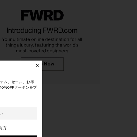
K Arizona Big Buckle
BIRKENSTOCK Arizona EVA Big
 in Tobacco Brown
Buckle Sandal in Pure Sage
IRKENSTOCK
BIRKENSTOCK
$149
$175
$48
$60
テム、セール、お得
Previous price:
Previ
0%0FFクーポンをプ
両方