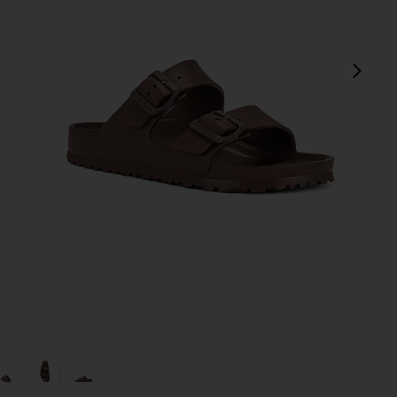
次
view 1 of 5 ARIZONA EVA サンダル in Roast
v