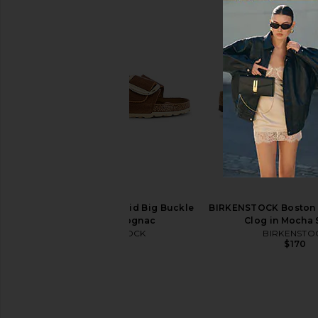
BIRKENSTOCK Arizona Soft
BIRKENSTOCK Ariz
Footbed Sandal in Sandcastle
Footbed Sandal in An
BIRKENSTOCK
Suede
$155
BIRKENSTO
$155
BIRKENSTOCK Madrid Big Buckle
BIRKENSTOCK Boston 
Sandal in Cognac
Clog in Mocha
BIRKENSTOCK
BIRKENSTO
$155
$170