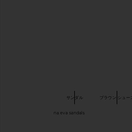
BIRKENSTOCK Arizona Soft
BIRKENSTOCK Ariz
Footbed Sandal in Black
Footbed Sandal in Met
BIRKENSTOCK
BIRKENSTO
キーワード検索
$155
$155
BIRKENSTOCK
サンダル
ブラウン シュー
Birkenstock arizona eva sandals