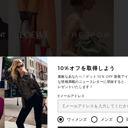
d EVA Big
BIRKENSTOCK Arizona Eva Sandal
BIRKENSTOC
ray Taupe
in Black
Sandal
10%オフを取得しよう
CK
BIRKENSTOCK
B
$50
素敵なあなたへ！ゲット
10％ OFF
新着アイ
な情報満載のニュースレターに登録すると、1
レゼントいたします！
Eメールアドレス
ウィメンズ
メンズ