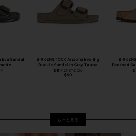
 Eva Sandal
BIRKENSTOCK Arizona Eva Big
BIRKENS
racite
Buckle Sandal in Gray Taupe
Footbed Sa
CK
BIRKENSTOCK
B
$60
もっと見る