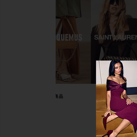
BIRKENSTOCK Arizona Soft
BIRKENSTOCK Madri
Footbed Sandal in Taupe
Buckle Sandal in G
BIRKENSTOCK
BIRKENSTO
$155
$55
あなたにおすすめの商品