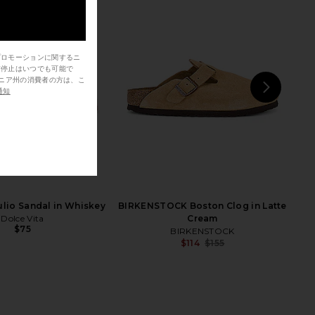
プロモーションに関するニ
信停止はいつでも可能で
通知
NEXT
BIR
OCK Arizona EVA Big
BIRKENSTOCK Barbados Eva Slide
Sandal in Pink Clay
in Black
IRKENSTOCK
BIRKENSTOCK
$35
$48
$60
Previous price:
ulio Sandal in Whiskey
BIRKENSTOCK Boston Clog in Latte
Dolce Vita
Cream
$75
BIRKENSTOCK
$114
$155
Previ