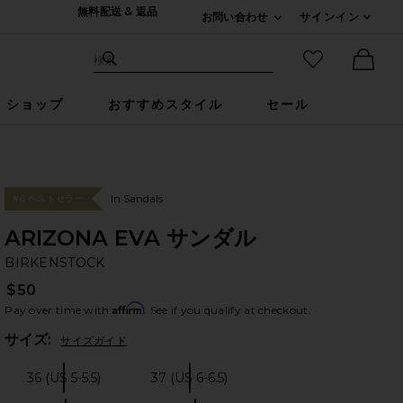
無料配送 & 返品
お問い合わせ
サインイン
Expand For ご連絡
サイト検索
お気に入りア
検索
Ther
ショップ
おすすめスタイル
セール
In Sandals
#6 ベストセラー
ARIZONA EVA サンダル
BI
bran
BIRKENSTOCK
$50
Affirm
Pay over time with
. See if you qualify at checkout.
Plea
サイズ:
サイズガイド
36 (US 5-5.5)
37 (US 6-6.5)
Size:
Size: