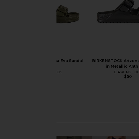
BIRKENSTOCK Arizona Eva Sandal
BIRKENSTOCK Arizona
in Khaki
in Metallic Anth
BIRKENSTOCK
BIRKENSTO
$50
$45
$50
Previous price: