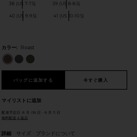
38 (US 7-7.5)
39 (US 8-8.5)
Size:
Size:
40 (US 9-9.5)
41 (US 10-10.5)
Size:
Size:
のスライド
カラー:
Roast
マイリストに追加
配達予定日: 8 月 08 日 - 8 月 11 日
無料配送 & 返品
iew 2 of 5 ARIZONA EVA サンダル in Roast
vie
詳細
サイズ
ブランドについて