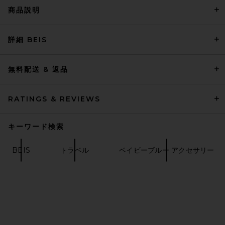
商品説明
詳細 BEIS
Poolside The Josie Shoulder
Bag in Mixed Natural
Poolside
前の価格:
$331
$355
無料配送 & 返品
RATINGS & REVIEWS
キーワード検索
BEIS
トラベル
ベイビーブルー アクセサリー