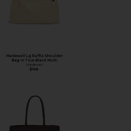
Madewell Lg Raffia Shoulder
Bag in True Black Multi
Madewell
$168