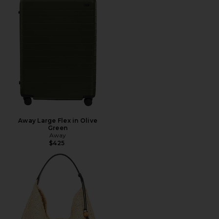
Away Large Flex in Olive
Green
Away
$425