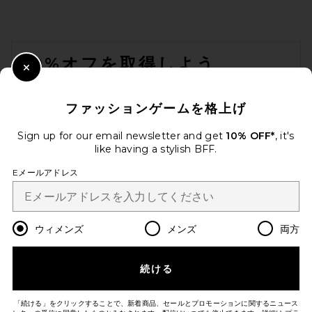
Rebecca Minkoff Dylan Tote
in Natural
FOOTER
Rebecca Minkoff
$298
10%オフを取得しよう
Close Modal
メールを送信することにより、当社のニュースレターに登録。いつで
も配信停止できます。
プライバシーポリシー
ファッションゲームを格上げ
Email Address
Sign up for our email newsletter and get
10% OFF*
, it's
like having a stylish BFF.
Sign Up
Eメールアドレス
ja
USD
Change Country Regions Preferences
ウィメンズ
メンズ
両方
続ける
改善にご協力ください！
本日のお買い物に関する簡単なアンケートを実施しております
Let's Go!
Dragon Diffusion Botteghe
「続ける」をクリックすることで、新着商品、セールとプロモーションに関するニュース
Hand Held Bucket Bag in Tan