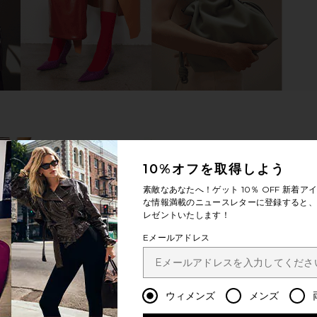
in Olive
BEIS The Inflight Cosmetic Case Set
MORE TO CO
in Atlas Pink
BEIS
MO
$78
10%オフを取得しよう
素敵なあなたへ！ゲット
10％ OFF
新着アイ
な情報満載のニュースレターに登録すると、1
レゼントいたします！
Eメールアドレス
ウィメンズ
メンズ