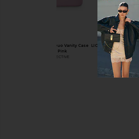
BEIS East West Tote in Atlas Pink
BEIS The Dopp Kit 
BEIS
BEIS
$118
$68
ETOILE COLLECTIVE Duo Vanity Case
LIONESS Miami Vice P
in Lavender Pink
Ecru
ETOILE COLLECTIVE
LIONESS
$110
$110