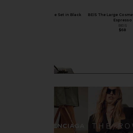
BEIS The Packing Cube Set in Black
BEIS The Large Cosme
BEIS
Espresso
$68
BEIS
$68