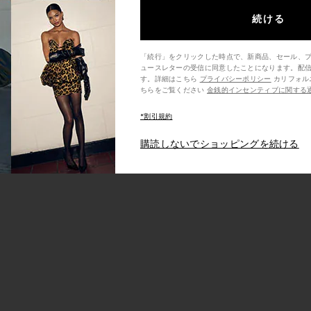
続ける
in Black
LIONESS Angelic Mini Dress in Ivory
BEIS The 
「続行」をクリックした時点で、新商品、セール、
LIONESS
ュースレターの受信に同意したことになります。配
$90
す。詳細はこちら
プライバシーポリシー
カリフォルニア州の消費者の方は、こ
ちらをご覧ください
金銭的インセンティブに関する
ant in Washed
I.AM.GIA Ellery Maxi Dress in Gold
ASTR the Labe
I.AM.GIA
*割引規約
$125
AS
購読しないでショッピングを続ける