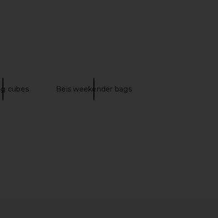
e In This Groove Mini
BEIS The Expandable Backpack in
p Dress in Tofu
Beige
Free People
BEIS
$118
$118
ng cubes
Beis weekender bags