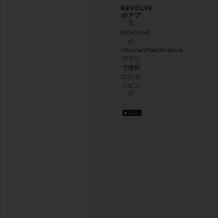
ニュ
アン
REVOLVE
ース
ケー
のアプ
レタ
トに
リ
ー登
ご協
REVOLVE
録
力く
ETOILE COLLECTIVE Duo Vanity
Asics GEL-1130 in Wh
の
ださ
Case in Espresso
Grey
iPhone/iPad/Android
メー
い
ETOILE COLLECTIVE
Asics
アプリ
ルニ
本日
$110
$100
で便利
ュー
のお
にショ
スレ
買い
ッピン
ター
物に
グ
に登
関す
録し
る簡
て、
単な
10%
アン
オフ
ケー
を取
トを
得し
実施
よう
.
して
お洒
おり
落な
ます
コン
テン
アン
ツを
ケー
お届
けし
トを