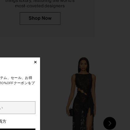
ME Neve Mini Dress in
BEIS The Medium Check-In Roller in
Black Stripe
Atlas Pink
RE TO COME
BEIS
$82
$308
テム、セール、お得
0%0FFクーポンをプ
両方
NEXT