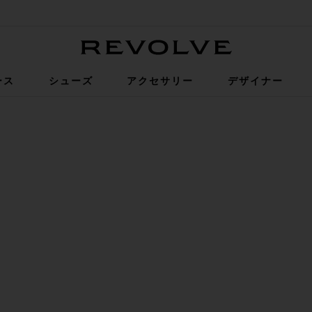
Revolve
ース
シューズ
アクセサリー
デザイナー
Olive
IN OLIVE ON FACEBOOK (OPENS IN A NEW WINDOW)
IN OLIVE ON TWITTER (OPENS IN A NEW WINDOW)
IN OLIVE ON PINTEREST (OPENS IN A NEW WINDOW)