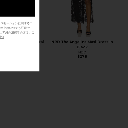
Luli
Sport Duffle in Olive
LIONESS Stars Align Midi Dress in
プロモーションに関するニ
BEIS
Honey Check
信停止はいつでも可能で
$108
LIONESS
$100
通知
l Blythe Dress in Coral
NBD The Angelina Maxi Dress in
Multi
Black
TR the Label
NBD
$164
$278