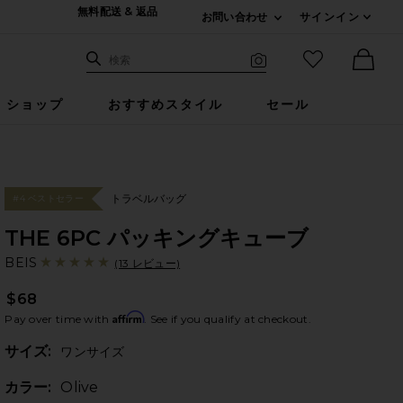
無料配送 & 返品
お問い合わせ
サインイン
Expand For ご連絡
サイト検索
お気に入りア
検索
Visual Search
Ther
ショップ
おすすめスタイル
セール
トラベルバッグ
#4 ベストセラー
THE 6PC パッキングキューブ
BE
bran
BEIS
(13 レビュー)
$68
Affirm
Pay over time with
. See if you qualify at checkout.
Plea
サイズ:
ワンサイズ
カラー:
Olive