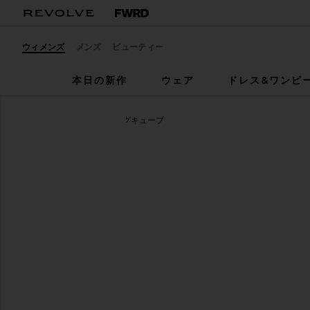
ウィメンズ
メンズ
ビューティー
本日の新作
ウェア
ドレス&ワンピ
BEIS
THE 6PC パッキングキューブ
お気に入りBEIS The 6pc Packing Cubes in 
SHARE THE 6PC PACKING CUBES 
SHARE THE 6PC PACKING CUBES 
SHARE THE 6PC PACKING CUBES 