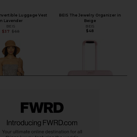
nvertible Luggage Vest
BEIS The Jewelry Organizer in
in Lavender
Beige
BEIS
BEIS
$48
$37
$68
Previous price: