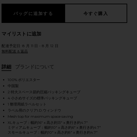
マイリストに追加
配達予定日: 8 月 11 日 - 8 月 12 日
無料配送 & 返品
詳細
ブランドについて
現在
100% ポリエスター
中国製
2 特大スペース節約圧縮パッキングキューブ
4 小さめサイズの標準パッキングキューブ
1 整理用紙ラベルセット
ラベル用のクリアI.D.ウィンドウ
Mesh top for maximum space saving
XLキューブ：幅約16" x 高さ約13" x 奥行き約4.7"
ミディアムキューブ：幅約10" x 高さ約6" x 奥行き約4.7"
スモールキューブ：幅約10" x 高さ約8" x 奥行き約4.7"