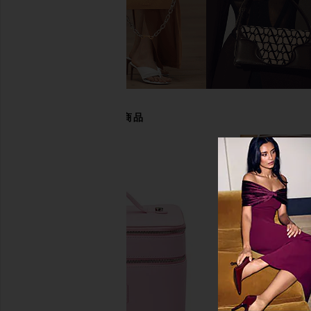
ETOILE COLLECTIVE x REVOLVE
BEIS The Dopp Kit 
Duo Vanity Case in Espresso Croc
BEIS
$68
ETOILE COLLECTIVE
$110
あなたにおすすめの商品