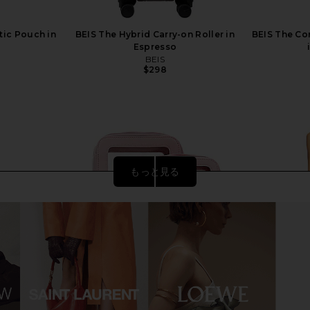
tic Pouch in
BEIS The Hybrid Carry-on Roller in
BEIS The Co
Espresso
BEIS
$298
もっと見る