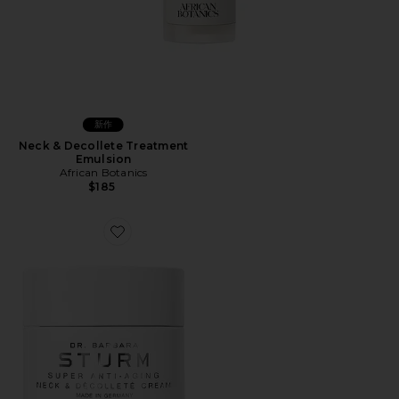
新作
Neck & Decollete Treatment
Emulsion
African Botanics
$185
Favorite SUPER ANTI-AGING NECK & DECOLLET