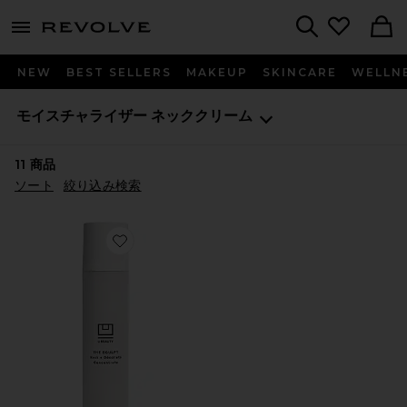
menu - shows more content
Revolve, Apparel & Fashion
Search
NEW
BEST SELLERS
MAKEUP
SKINCARE
WELLN
モイスチャライザー
ネッククリーム
11
商品
ソート
絞り込み検索
Favorite コンセントレート