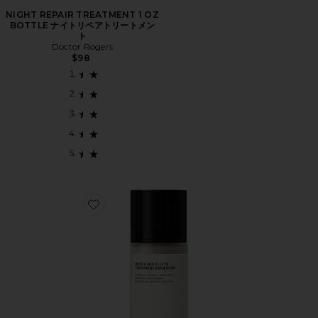
NIGHT REPAIR TREATMENT 1 OZ
BOTTLE ナイトリペアトリートメン
ト
Doctor Rogers
$98
Favorite Neck & Decollete Treatment Emulsion