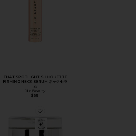
THAT SPOTLIGHT SILHOUETTE
FIRMING NECK SERUM ネックセラ
ム
JLo Beauty
$69
Favorite NIACIN + SQUALENE NECK CREAM ネック