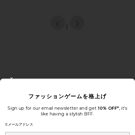
page
of 1, currently selected
1
FOOTER
CLOSE MODAL
10%オフを取得しよう
ファッションゲームを格上げ
メールを送信することにより、当社のニュースレターに登録。いつで
も配信停止できます。
プライバシーポリシー
Sign up for our email newsletter and get
10% OFF*
, it's
Email Address
like having a stylish BFF.
Eメールアドレス
Sign Up