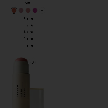
$18
PLUS ICON TO SEE MORE OPTIONS F
Favorite Shade Swipe Blush Stick