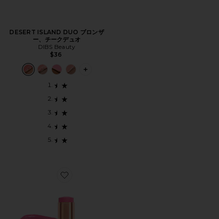
DESERT ISLAND DUO ブロンザ
ー、チークデュオ
DIBS Beauty
$36
PLUS ICON TO SEE MORE OPTIONS
Favorite UNREAL BLUSH ブラシ