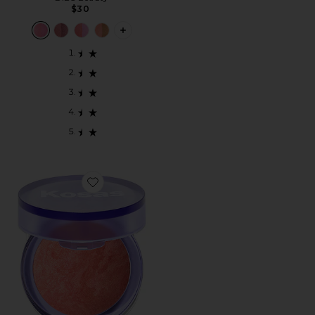
$30
PLUS ICON TO SEE MORE OPTION
Favorite BLUSH IS LIFE BAKED DIMENSIONAL 