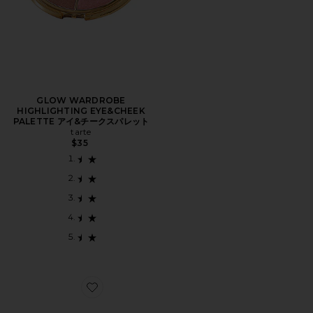
GLOW WARDROBE
HIGHLIGHTING EYE&CHEEK
PALETTE アイ&チークスパレット
tarte
$35
Favorite SUNKISSED BLUSH & BRONZE KIT チー