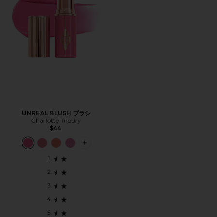
UNREAL BLUSH ブラシ
Charlotte Tilbury
$44
PLUS ICON TO SEE MORE OPTIONS 