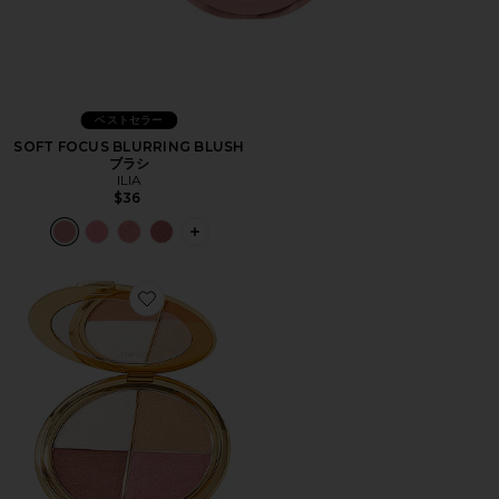
ベストセラー
SOFT FOCUS BLURRING BLUSH
ブラシ
ILIA
$36
PLUS ICON TO SEE MORE OPTIONS 
Favorite GLOW WARDROBE HIGHLIGHTING EYE