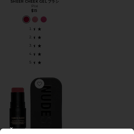
SHEER CHEEK GEL ブラシ
Pixi
$15
Favorite NUDIES ブラシ
CLOSE MODAL