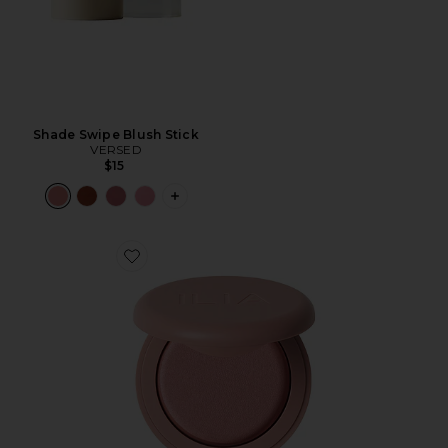
Shade Swipe Blush Stick
VERSED
$15
PLUS ICON TO SEE MORE OPTIONS F
Favorite SOFT FOCUS BLURRING BLUSH ブラシ