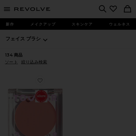
menu - shows more content
Revolve, Apparel & Fashion
Search
新作
メイクアップ
スキンケア
ウェルネス
フェイス
ブラシ
134
商品
ソート
絞り込み検索
Favorite BEACHPLEASE ティンテッドバーム