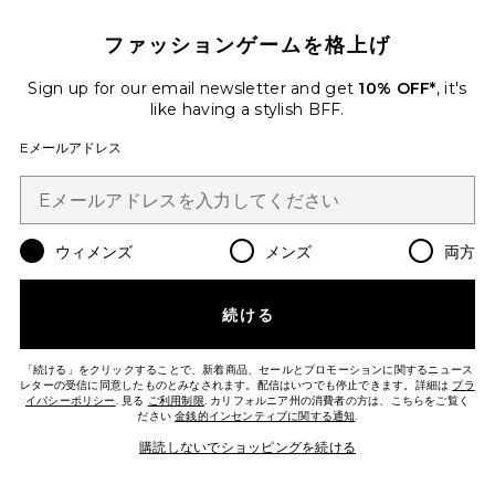
ファッションゲームを格上げ
Sign up for our email newsletter and get
10% OFF*
, it's
like having a stylish BFF.
Eメールアドレス
NUDIES ブラシ
NUDESTIX
$37
PLUS ICON TO SEE MORE OPTIONS 
ウィメンズ
メンズ
両方
続ける
「続ける」をクリックすることで、新着商品、セールとプロモーションに関するニュース
レターの受信に同意したものとみなされます。配信はいつでも停止できます。詳細は
プラ
イバシーポリシー
. 見る
ご利用制限
. カリフォルニア州の消費者の方は、こちらをご覧く
ださい
金銭的インセンティブに関する通知
.
購読しないでショッピングを続ける
Favorite ON-THE-GLOW BLUSH ブラシ