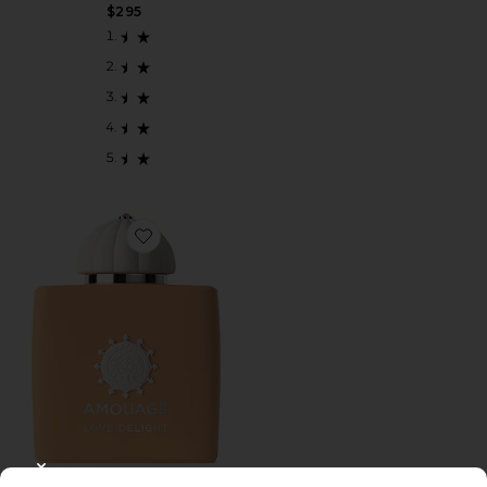
$295
Favorite LOVE DELIGHT WOMAN オードパルファム
CLOSE MODAL