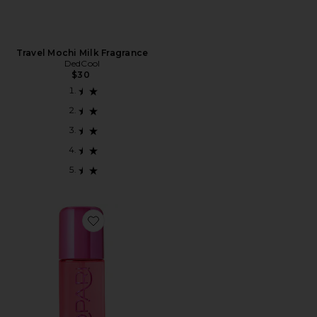
Travel Mochi Milk Fragrance
DedCool
$30
Favorite PINK GUAVA HAIR & BODY MIST ボディミスト