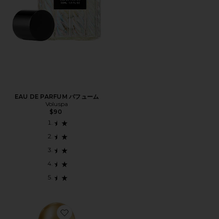
EAU DE PARFUM パフューム
Voluspa
$90
Favorite ANNABEL'S BIRTHDAY CAKE パフューム