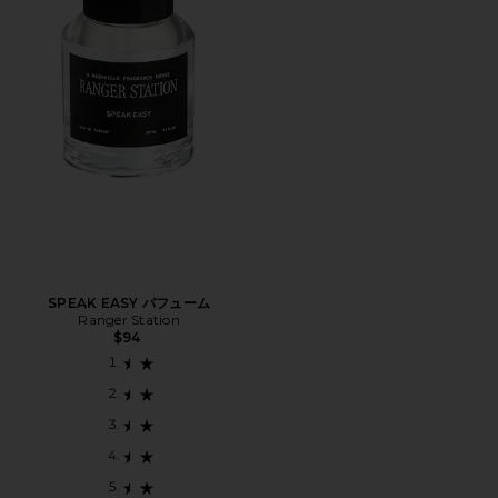
SPEAK EASY パフューム
Ranger Station
$94