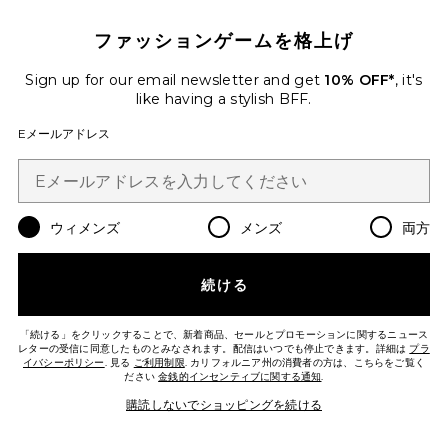
ファッションゲームを格上げ
Sign up for our email newsletter and get
10% OFF*
, it's
LOVE DELIGHT WOMAN オードパ
like having a stylish BFF.
ルファム
AMOUAGE
Eメールアドレス
$395
Favorite BOARDWALK DELIGHT オードパルファム
ウィメンズ
メンズ
両方
続ける
「続ける」をクリックすることで、新着商品、セールとプロモーションに関するニュース
レターの受信に同意したものとみなされます。配信はいつでも停止できます。詳細は
プラ
イバシーポリシー
. 見る
ご利用制限
. カリフォルニア州の消費者の方は、こちらをご覧く
ださい
金銭的インセンティブに関する通知
.
購読しないでショッピングを続ける