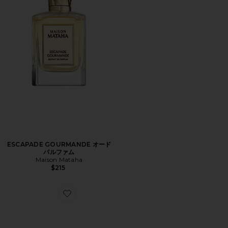
ESCAPADE GOURMANDE オード
パルファム
Maison Mataha
$215
Favorite VANILLA HAZE EXTRAIT + ANGEL DUST