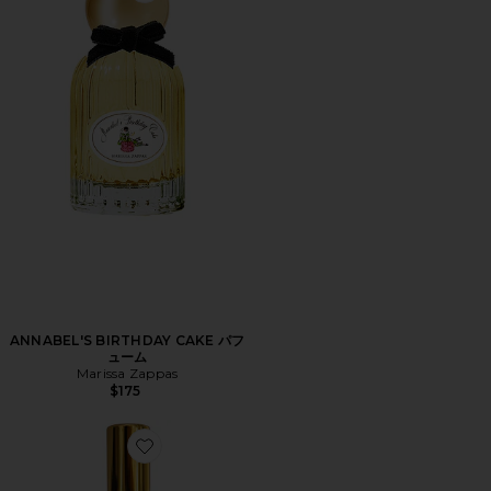
ANNABEL'S BIRTHDAY CAKE パフ
ューム
Marissa Zappas
$175
Favorite PETIT GÂTEAU オードパルファム 30ML