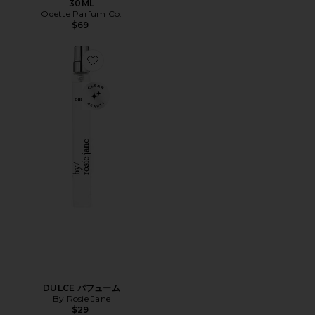
30ML
Odette Parfum Co.
$69
Favorite DULCE パフューム
DULCE パフューム
By Rosie Jane
$29