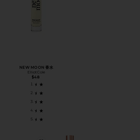
NEW MOON 香水
ElliotCole
$48