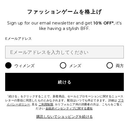
ファッションゲームを格上げ
Sign up for our email newsletter and get
10% OFF*
, it's
like having a stylish BFF.
Eメールアドレス
ウィメンズ
メンズ
両方
CLEAN GIRL ソリッドパフュームバ
ーム
Tenth Muse
$26
続ける
「続ける」をクリックすることで、新着商品、セールとプロモーションに関するニュース
Favorite KAI MINI EAU DE PARFUM 1 OZ. パフューム
レターの受信に同意したものとみなされます。配信はいつでも停止できます。詳細は
プラ
イバシーポリシー
. 見る
ご利用制限
. カリフォルニア州の消費者の方は、こちらをご覧く
ださい
金銭的インセンティブに関する通知
.
購読しないでショッピングを続ける