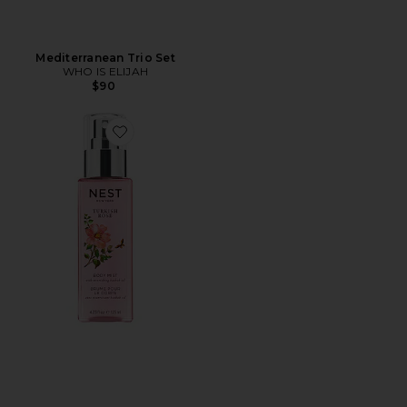
Mediterranean Trio Set
WHO IS ELIJAH
$90
Favorite TURKISH ROSE PERFUME OIL BODY MIST