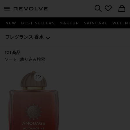
menu - shows more content
Revolve, Apparel & Fashion
Search
NEW
BEST SELLERS
MAKEUP
SKINCARE
WELLN
フレグランス
香水
121
商品
ソート
絞り込み検索
Favorite GUIDANCE エクストレドゥパルファン