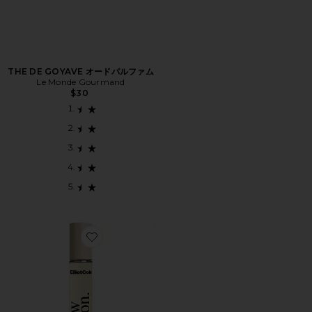
THE DE GOYAVE オードパルファム
Le Monde Gourmand
$30
Favorite NEW MOON 香水