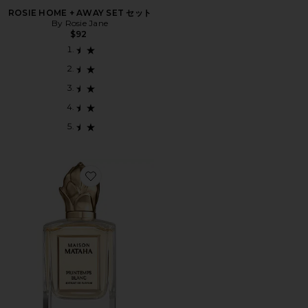
ROSIE HOME + AWAY SET セット
By Rosie Jane
$92
Favorite PRINTEMPS BLANC オードパルファム