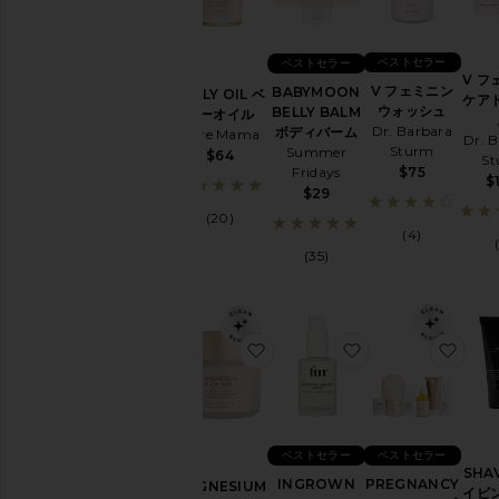
ー
テ
ィ
ベストセラー
ベストセラー
ー
V フ
シ
V フェミニン
BABYMOON
BELLY OIL ベ
ケア
ョ
ウォッシュ
BELLY BALM
リーオイル
ッ
Dr. Barbara
ボディバーム
Pure Mama
Dr. 
プ
Sturm
Summer
$64
S
を
Fridays
$75
$
見
$29
る
(20)
(4)
バ
(35)
ス
&
ボ
デ
ィ
お気に入りMAGNESIUM BO
お気に入りINGRO
お気
を
す
べ
て
見
ベストセラー
ベストセラー
る
SHA
PREGNANCY
INGROWN
MAGNESIUM
イビ