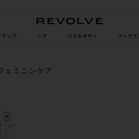
Revolve
クアップ
ヘア
バス＆ボディ
フレグラ
フェミニンケア
R
CTED
R
CTED
R
CTED
ト
オイル
OON BELLY BALM ボディバーム
に入りV フェミニンウォッシュ
お気に入りV フェミニンケアドロップス