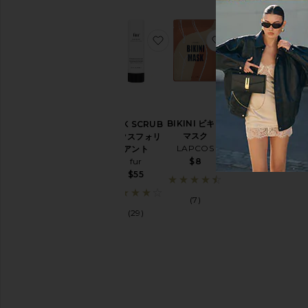
ェ
ー
ビ
お気に入りSILK SCRUB エ
お気に入りBIKIN
ン
グ
ク
リ
ー
ム
＆
BIKINI ビキニ
SILK SCRUB
オ
マスク
エクスフォリ
イ
LAPCOS
アント
ル
$8
fur
バ
$55
ス
&
(7)
シ
(29)
ャ
ワ
ー
を
す
べ
て