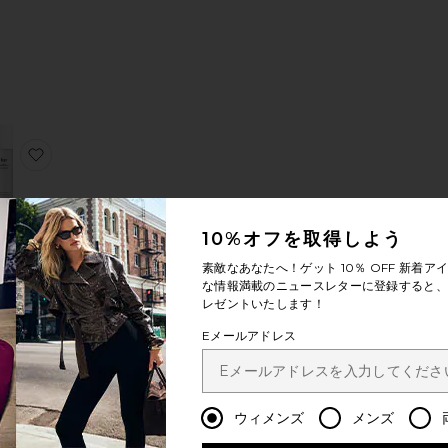
ォッシュ
ロウンコンセントレート
に入りFRESHIES インティメイトケア
お気に入りFLASH 次亜塩素酸ジェル
10%オフを取得しよう
トセラー
SH 次亜
素敵なあなたへ！ゲット
10％ OFF
新着アイ
酸ジェル
な情報満載のニュースレターに登録すると、1
fur
レゼントいたします！
$37
Eメールアドレス
(1)
ウィメンズ
メンズ