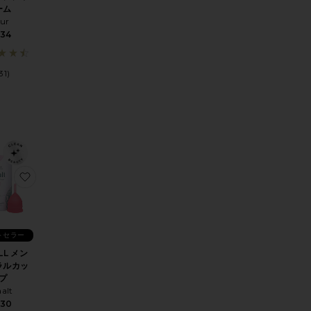
ーム
fur
$34
31)
トラルカップ
L メンストラルカップ
に入りMENSTRUAL CUP DUO PACK メンストラルカップセット
お気に入りSMALL メンストラルカップ
トセラー
LL メン
ラルカッ
プ
aalt
30