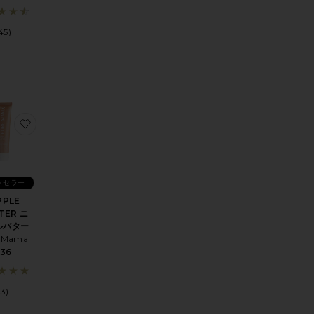
45)
NATOR SERUM ROLLERBALL 50ML イングロウンエリミネーター
LAR メンストラルカップ
に入りファーオイル
お気に入りNIPPLE BUTTER ニップルバター
トセラー
PPLE
TER ニ
ルバター
e Mama
$36
(3)