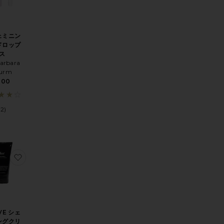
ェミニン
ドロップ
ス
Barbara
turm
100
(2)
DY RUB マグネシウムボディラブ
WN ELIMINATOR SERUM イングロウンエリミネーターセラム
に入りPREGNANCY CARE SET プレグナンシーケアセット
お気に入りSHAVE シェイビングクリーム
VE シェ
ングクリ