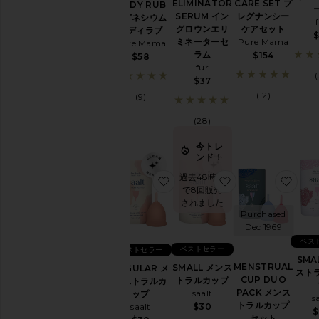
イ
CARE SET プ
ELIMINATOR
BODY RUB
ン
レグナンシー
SERUM イン
マグネシウム
ジ
ケアセット
グロウンエリ
ボディラブ
ェ
Pure Mama
ミネーターセ
Pure Mama
ス
ラム
$154
テ
$58
ィ
fur
(
ブ
$37
ル
(12)
(9)
フ
ェ
ミ
(28)
ニ
ン
今トレ
ケ
ンド！
ア
過去48時間
フ
お気に入りREGULAR メンス
お気に入りSMAL
お気
で8回販売
ェ
されました
ミ
Purchased
ニ
Dec 1969
ン
ケ
ベス
ベストセラー
ベストセラー
ア
SMA
MENSTRUAL
SMALL メンス
を
REGULAR メ
スト
CUP DUO
トラルカップ
す
ンストラルカ
PACK メンス
saalt
べ
ップ
s
トラルカップ
て
$30
saalt
$
セット