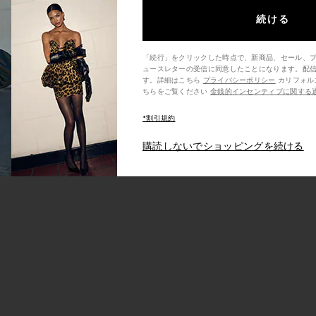
続ける
クスフォリアント
I ビキニマスク
「続行」をクリックした時点で、新商品、セール、
ュースレターの受信に同意したことになります。配
す。詳細はこちら
プライバシーポリシー
カリフォルニア州の消費者の方は、こ
ちらをご覧ください
金銭的インセンティブに関する
*割引規約
購読しないでショッピングを続ける