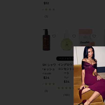
$52
ュ
&
シ
ャ
(3)
ワ
ー
ジ
ェ
お気に入りWASH シャワーウ
お気に入りイング
お気
ル
ス
ク
ラ
ブ
ベス
ベストセラー
＆
FLA
エ
FRESHIES イ
イングロウン
WASH シャワ
塩素
ク
ンティメイト
コンセントレ
ーウォッシュ
ス
ケア
ート
maude
フ
Woo More
fur
$24
ォ
Play
$34
リ
$13
ア
(3)
ン
(169)
ト
(21)
シ