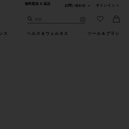
無料配送 & 返品
お問い合わせ
サインイン
Expand For ご連絡
サイト検索
お気に入りア
検索
Visual Search
Ther
ンス
ヘルス＆ウェルネス
ツール＆ブラシ