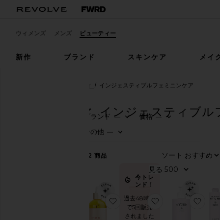
ウィメンズ
メンズ
ビューティー
新作
ブランド
スキンケア
メイ
ビューティー
バス&ボディ
インジェスティブルフェミニンケア
バス&ボディ
インジェスティブル
ブランド
価格
—
—
0
0
FILTE
SELE
FILTE
SELE
ビ
その他
—
ュ
0
FILTE
SELE
ー
テ
ソー
22
商品
ィ
ー
見る
を
今トレ
見
ンド！
る
過去48時間
お気に入りBELLY OIL ベリー
お気に入りBABYM
お気
で5回販売
ビ
されました
ュ