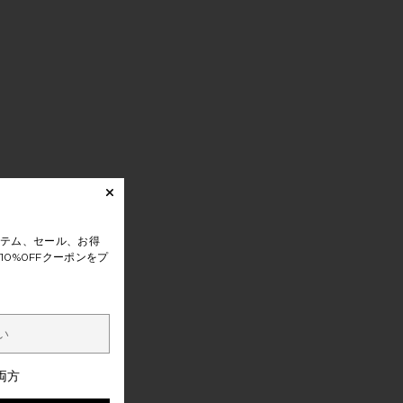
テム、セール、お得
0%0FFクーポンをプ
両方