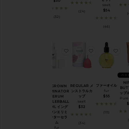
見
$30
saalt
る
$54
(24)
(
バ
(32)
ス
&
(46)
シ
ャ
ワ
ー
入
お気に入りINGROWN ELIMI
お気に入りREGU
お気
浴
剤
&
バ
ブ
ベス
ル
NI
バ
ファーオイル
REGULAR メ
INGROWN
BUT
ス
fur
ンストラルカ
ELIMINATOR
ップ
ップ
$55
SERUM
ボ
Pur
saalt
ROLLERBALL
デ
$32
50ML イング
ィ
ロウンエリミ
(111)
ウ
ネーターセラ
ォ
ム
(34)
ッ
fur
シ