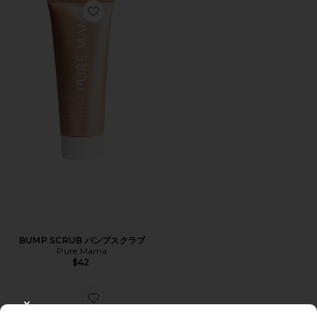
Favorite BUMP SCRUB バンプスクラブ
BUMP SCRUB バンプスクラブ
Pure Mama
$42
Favorite NIACINAMIDE BODY SCRUB 250G ボディ
CLOSE MODAL