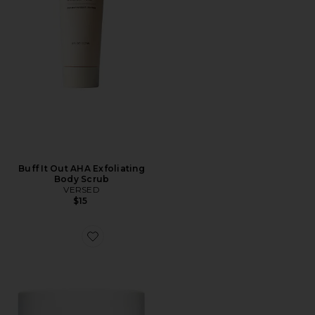
Buff It Out AHA Exfoliating
Body Scrub
VERSED
$15
Favorite ST BARTS スカルプ＆ボディスクラブ