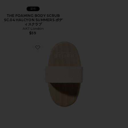
新作
THE FOAMING BODY SCRUB
SC.04 HALCYON SUMMERS ボデ
ィスクラブ
AKT London
$59
Favorite ANTI-CELLULITE BODY BRUSH NO 1 ボディ