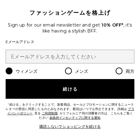
ファッションゲームを格上げ
Sign up for our email newsletter and get
10% OFF*
, it's
like having a stylish BFF.
Eメールアドレス
ウィメンズ
メンズ
両方
続ける
NIACINAMIDE BODY SCRUB
250G ボディスクラブ
frank body
「続ける」をクリックすることで、新着商品、セールとプロモーションに関するニュース
$22
レターの受信に同意したものとみなされます。配信はいつでも停止できます。詳細は
プラ
イバシーポリシー
. 見る
ご利用制限
. カリフォルニア州の消費者の方は、こちらをご覧く
ださい
金銭的インセンティブに関する通知
.
購読しないでショッピングを続ける
Favorite ボディスクラブ