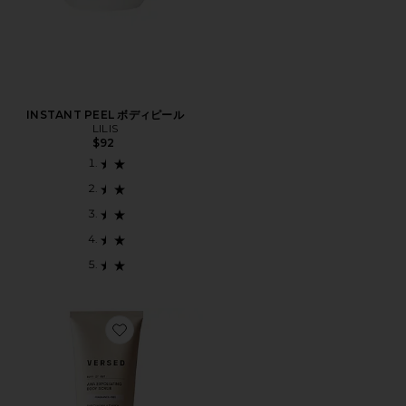
INSTANT PEEL ボディピール
LILIS
$92
Favorite Buff It Out AHA Exfoliating Body Scrub