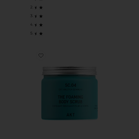
Favorite THE FOAMING BODY SCRUB SC.04 HA