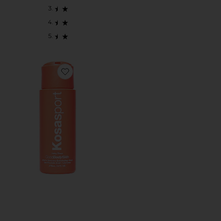
Favorite GOOD BODY SKIN AHA + ENZYME EXF