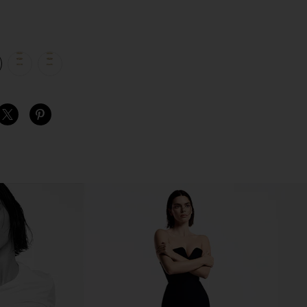
view 1 of 4 AMBER リングセット in Gold
v
S
S
S