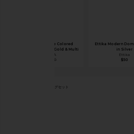
BRACHA Celeste Colored
Ettika Modern Dom
Tennis Bracelet in Gold & Multi
in Silver
BRACHA
Ettika
$30
$40
$50
BaubleBar
AMBER リングセット
お気に入りBaubleBar Amber Ring Set in Gold