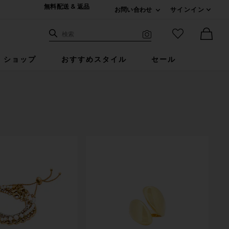
無料配送 & 返品
お問い合わせ
サインイン
Expand For ご連絡
サイト検索
お気に入りア
検索
Visual Search
Ther
ショップ
おすすめスタイル
セール