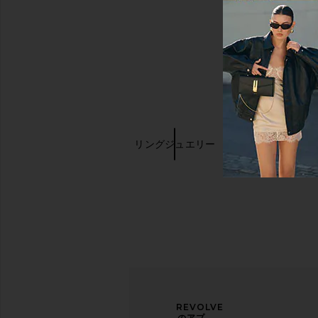
キーワード検索
BaubleBar
リングジュエリー
Gold Jewelr
ニュ
アン
REVOLVE
ース
ケー
のアプ