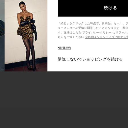
続ける
「続行」をクリックした時点で、新商品、セール、
ュースレターの受信に同意したことになります。配
す。詳細はこちら
プライバシーポリシー
カリフォルニア州の消費者の方は、こ
ちらをご覧ください
金銭的インセンティブに関する
*割引規約
y
Metallic Gold Jewelry
購読しないでショッピングを続ける