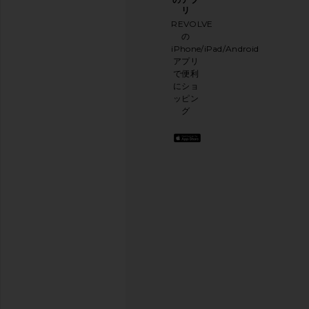
レタ
トに
リ
ー登
ご協
REVOLVE
録
力く
の
ださ
iPhone/iPad/Android
メー
い
アプリ
ルニ
本日
で便利
ュー
のお
にショ
スレ
買い
ッピン
ター
物に
グ
に登
関す
録し
る簡
て、
単な
10%
アン
オフ
ケー
を取
トを
得し
実施
よう
.
して
お洒
おり
落な
ます
コン
テン
アン
ツを
ケー
お届
けし
トを
ま
行う