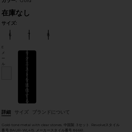
カラー:
Gold
在庫なし
サイズ:
サイ
6
7
8
サイズ:
サイズ:
サイズ:
E
メ
リ
ク
ー
のスライド
エ
ル
ス
ト
を
送
信
す
る
詳細
サイズ
ブランドについて
, Cu
Gold-tone metal with clear stones. 中国製. 3セット. Revolveスタイル
番号 BAUR-WL415. メーカースタイル番号 86661.