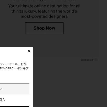
テム、セール、お得
0%0FFクーポンをプ
両方