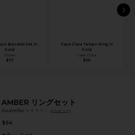
N
ain Bracelet Set in
Casa Clara Tempo Ring in
Gold
Gold
Ettika
Casa Clara
$75
$36
AMBER リングセット
Ba
bran
BaubleBar
(2 レビュー)
$54