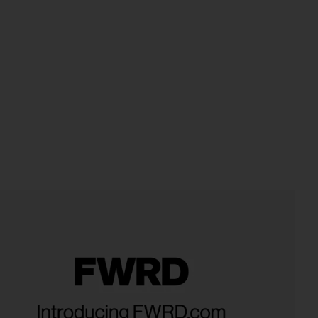
iew 2 of 4 AMBER リングセット in Gold
vie
HARE AMBER RING SET IN GOLD ON FACEBOOK (OPE
HARE AMBER RING SET IN GOLD ON TWITTER (OPEN
HARE AMBER RING SET IN GOLD ON PINTEREST (OP